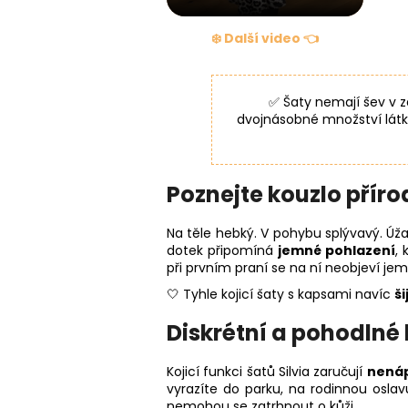
❄️ Další video 👈
✅ Šaty nemají šev v za
dvojnásobné množství látky
Poznejte kouzlo pří
Na těle hebký. V pohybu splývavý. Úža
dotek připomíná
jemné pohlazení
, 
při prvním praní se na ní neobjeví je
🤍 Tyhle kojicí šaty s kapsami navíc
š
Diskrétní a pohodlné 
Kojicí funkci šatů Silvia zaručují
nenáp
vyrazíte do parku, na rodinnou osl
nemohou se zatrhnout o kůži.