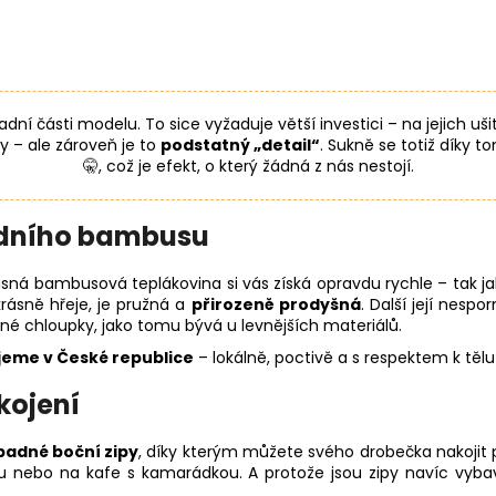
dní části modelu. To sice vyžaduje větší investici – na jejich uš
 – ale zároveň je to
podstatný „detail“
. Sukně se totiž díky 
🤫, což je efekt, o který žádná z nás nestojí.
rodního bambusu
sná bambusová teplákovina si vás získá opravdu rychle – tak jako
krásně hřeje, je pružná a
přirozeně prodyšná
. Další její nespo
mné chloupky, jako tomu bývá u levnějších materiálů.
ijeme v České republice
– lokálně, poctivě a s respektem k tělu 
kojení
adné boční zipy
, díky kterým můžete svého drobečka nakojit p
avu nebo na kafe s kamarádkou. A protože jsou zipy navíc vyb