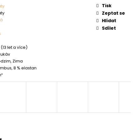
Tisk
aty
aty
Zeptat se
vá
Hlídat
Sdílet
s
(13 let a více)
rukáv
odzim, Zima
mbus, 8 % elastan
m²