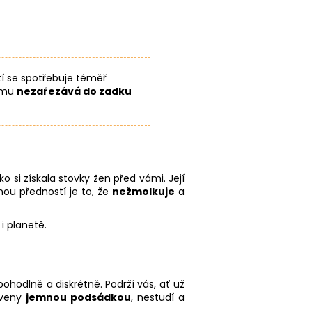
ití se spotřebuje téměř
tomu
nezařezává do zadku
 si získala stovky žen před vámi. Její
rnou předností je to, že
nežmolkuje
a
i planetě.
ohodlně a diskrétně. Podrží vás, ať už
aveny
jemnou podsádkou
, nestudí a