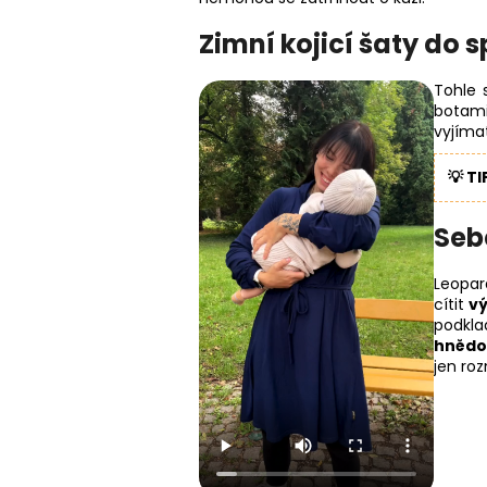
Zimní kojicí šaty do 
Tohle 
botami
vyjímat
💡 TI
Seb
Leopar
cítit
vý
podkla
hněd
jen roz