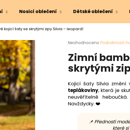
ní
Nosicí oblečení
Dětské oblečení
kojicí šaty se skrytými zipy Silvia – leopardí
Co potřebujete najít?
Průměrné
Neohodnoceno
Podrobnosti h
hodnocení
Zimní bambu
produktu
HLEDAT
je
skrytými zip
0,0
z
5
Doporučujeme
hvězdiček.
Kojicí šaty Silvia změn
teplákoviny
, která je s
neuvěřitelně heboučká.
Navždycky. ❤️
📌 Předností mode
které s