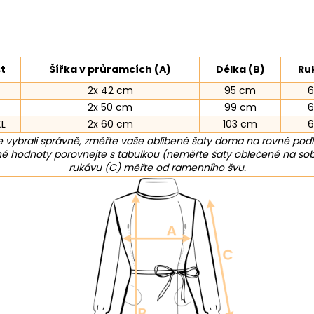
st
Šířka v průramcích (A)
Délka (B)
Ru
2x 42 cm
95 cm
2x 50 cm
99 cm
XL
2x 60 cm
103 cm
 vybrali správně, změřte vaše oblíbené šaty doma na rovné pod
 hodnoty porovnejte s tabulkou (neměřte šaty oblečené na sob
rukávu (C) měřte od ramenního švu.