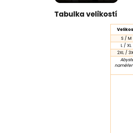
Tabulka velikostí
Veliko
S / M
L / XL
2XL / 3
Abyste
naměřené