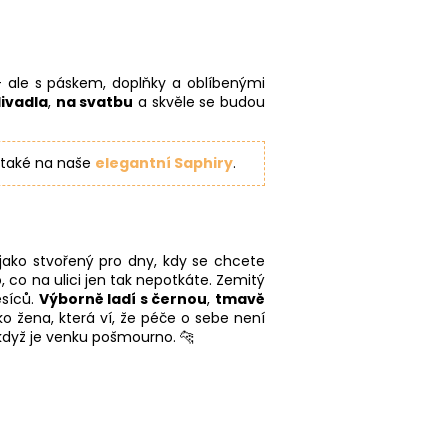
 ale s páskem, doplňky a oblíbenými
ivadla
,
na svatbu
a skvěle se budou
 také na naše
elegantní Saphiry
.
 jako stvořený pro dny, kdy se chcete
, co na ulici jen tak nepotkáte. Zemitý
ěsíců.
Výborně ladí s černou
,
tmavě
ko žena, která ví, že péče o sebe není
i když je venku pošmourno. 🐆