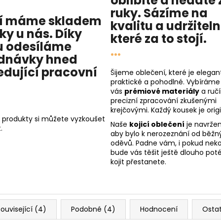
oblíbíte a nedáte 
ruky. Sázíme na
í máme skladem
kvalitu
a
udržitel
cky u nás
. Díky
které za to stojí.
 odesíláme
...
dnávky hned
edující pracovní
Šijeme oblečení, které je elegant
praktické a pohodlné. Vybíráme
vás
prémiové materiály
a ruč
precizní zpracování zkušenými
krejčovými. Každý kousek je origi
 produkty si můžete vyzkoušet
Naše
kojicí oblečení
je navržen
.
aby bylo k nerozeznání od běžn
oděvů. Padne vám, i pokud nekoj
bude vás těšit ještě dlouho poté
kojit přestanete.
ouvisející (4)
Podobné (4)
Hodnocení
Osta