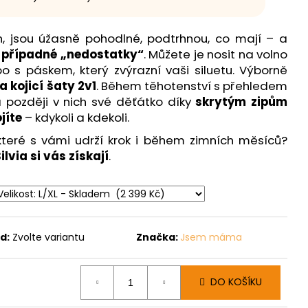
h, jsou úžasně pohodlné, podtrhnou, co mají – a
í případné „nedostatky“
. Můžete je nosit na volno
o s páskem, který zvýrazní vaši siluetu. Výborně
a kojicí šaty 2v1
. Během těhotenství s přehledem
 později v nich své děťátko díky
skrytým zipům
jíte
– kdykoli a kdekoli.
které s vámi udrží krok i během zimních měsíců?
lvia si vás získají
.
d:
Zvolte variantu
Značka:
Jsem máma
DO KOŠÍKU