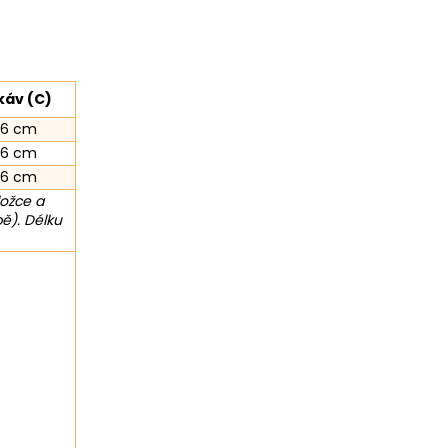
káv (C)
66 cm
66 cm
66 cm
ložce a
ě). Délku