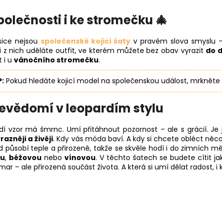
společnosti i ke stromečku 🎄
sice nejsou
společenské kojicí šaty
v pravém slova smyslu –
 z nich uděláte outfit, ve kterém můžete bez obav vyrazit
do d
 i u
vánočního stromečku
.
P:
Pokud hledáte kojicí model na společenskou událost, mrkněte
evědomí v leopardím stylu
dí vzor má šmrnc. Umí přitáhnout pozornost – ale s grácií. Je
razněji a živěji
. Kdy vás móda baví. A kdy si chcete obléct něco
d působí teple a přirozeně, takže se skvěle hodí i do zimních m
ou
,
béžovou
nebo
vínovou
. V těchto šatech se budete cítit ja
mar – ale přirozená součást života. A která si umí dělat radost, 