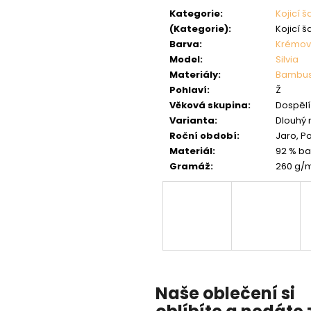
cena:
Kategorie
:
Kojicí š
(Kategorie)
:
Kojicí š
Barva
:
Krémo
Model
:
Silvia
Materiály
:
Bambu
Pohlaví
:
Ž
Věková skupina
:
Dospělí 
Varianta
:
Dlouhý 
Roční období
:
Jaro, P
Materiál
:
92 % ba
Gramáž
:
260 g/
Naše oblečení si