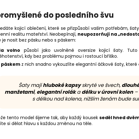
 promyšlené do posledního švu
edáte kojicí oblečení, které se přizpůsobí vašim potřebám, šaty 
enní realitu mateřství. Neobepínají,
neupozorňují na „nedost
 je nosit bez pásku nebo s páskem:
Na volno
působí jako uvolněné oversize kojicí šaty. Tut
ěhotenství, kdy bez problému pojmou i rostoucí bříško.
S páskem
z nich snadno vykouzlíte elegantní áčkové šaty, které d
Šaty mají
hluboké kapsy
skryté ve švech,
dlouhé
manžetami
,
elegantní rolák
a
délku v úrovni kolen
– 
s délkou nad kolena, nižším ženám bude suk
ože tento model šijeme tak, aby každý kousek
seděl hned dvěm
te si dělat hlavu s každou změnou na těle.