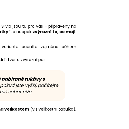
Silvia jsou tu pro vás – připraveny na
atky“
, a naopak
zvýrazní to, co mají
.
o variantu oceníte zejména během
rží tvar a zvýrazní pas.
 nabírané rukávy s
pokud jste vyšší, počítejte
ně sahat níže.
a velikostem
(viz velikostní tabulka),