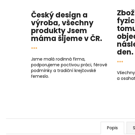
Zbož
Český design a
fyzi
výroba, všechny
tomu
produkty
Jsem
obje
máma
šijeme v ČR.
násl
...
den
.
...
Jsme malá rodinná firma,
podporujeme poctivou práci, férové
podmínky a tradiční krejčovské
Všechny
řemeslo.
a osahat
Popis
S