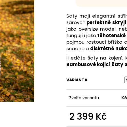
Šaty mají elegantní stři
zároveň
perfektně skryj
jako oversize model, neb
fungují i jako
těhotenské 
pojmou rostoucí bříško a
snadno a
diskrétně nako
Hledáte šaty na kojení, 
Bambusové kojicí šaty Si
VARIANTA
Zvolte variantu
Kó
2 399 Kč
Měrná