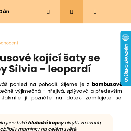
Hledat
Přihlášení
Nákupní
Dámské oblečení
Ergonomická nosítka
košík
odnocení
sové kojicí šaty se
y Silvia – leopardí
í váš pohled na pohodlí. Šijeme je z
bambusové
kutečně výjimečná – hřejivá, splývavá a především
 Jakmile ji poznáte na dotek, zamilujete se.
lu jsou také
hluboké kapsy
ukryté ve švech,
i oblíbily maminky na celém světě.