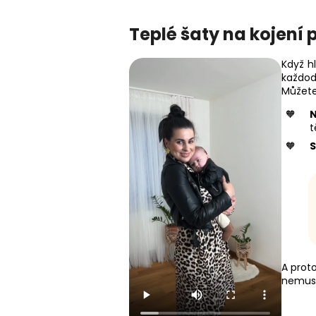
Teplé šaty na kojení
Když hl
každod
Můžete
t
A prot
nemusí