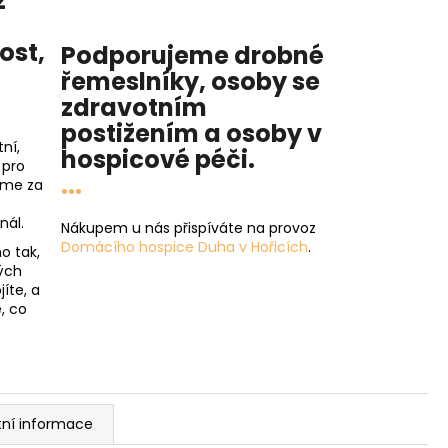
z
nost
,
Podporujeme drobné
řemeslníky, osoby se
zdravotním
postižením a osoby v
ní,
hospicové péči
.
 pro
...
íme za
nál.
Nákupem u nás přispíváte na provoz
Domácího hospice Duha v Hořicích
.
o tak,
ých
íte, a
, co
tní informace