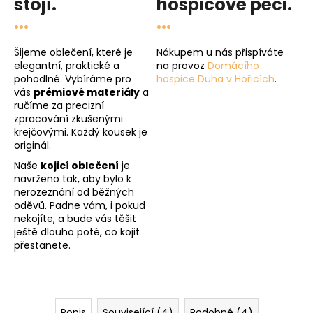
stojí.
hospicové péči
.
...
...
Šijeme oblečení, které je
Nákupem u nás přispíváte
elegantní, praktické a
na provoz
Domácího
pohodlné. Vybíráme pro
hospice Duha v Hořicích
.
vás
prémiové materiály
a
ručíme za precizní
zpracování zkušenými
krejčovými. Každý kousek je
originál.
Naše
kojicí oblečení
je
navrženo tak, aby bylo k
nerozeznání od běžných
oděvů. Padne vám, i pokud
nekojíte, a bude vás těšit
ještě dlouho poté, co kojit
přestanete.
Popis
Související (4)
Podobné (4)