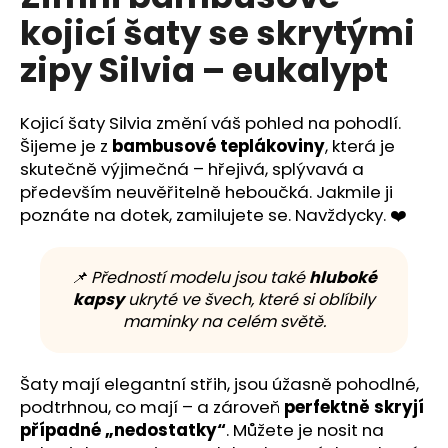
č
je
kojicí šaty se skrytými
0,0
u
z
j
zipy Silvia – eukalypt
5
e
hvězdiček.
m
e
Kojicí šaty Silvia změní váš pohled na pohodlí.
Šijeme je z
bambusové teplákoviny
, která je
skutečně výjimečná – hřejivá, splývavá a
především neuvěřitelně heboučká. Jakmile ji
poznáte na dotek, zamilujete se. Navždycky. ❤️
📌 Předností modelu jsou také
hluboké
kapsy
ukryté ve švech, které si oblíbily
maminky na celém světě.
Šaty mají elegantní střih, jsou úžasně pohodlné,
podtrhnou, co mají – a zároveň
perfektně skryjí
případné „nedostatky“
. Můžete je nosit na