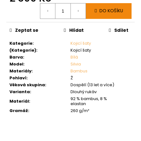
Měrná
DO KOŠÍKU
cena:
Zeptat se
Hlídat
Sdílet
Kategorie
:
Kojicí šaty
(Kategorie)
:
Kojicí šaty
Barva
:
Bílá
Model
:
Silvia
Materiály
:
Bambus
Pohlaví
:
Ž
Věková skupina
:
Dospělí (13 let a více)
Varianta
:
Dlouhý rukáv
92 % bambus, 8 %
Materiál
:
elastan
Gramáž
:
260 g/m²