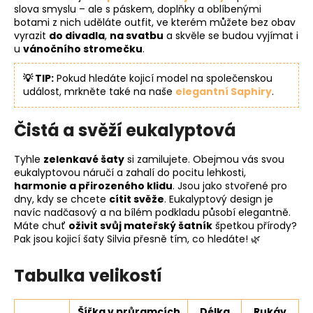
slova smyslu – ale s páskem, doplňky a oblíbenými
botami z nich uděláte outfit, ve kterém můžete bez obav
vyrazit
do divadla
,
na svatbu
a skvěle se budou vyjímat i
u
vánočního stromečku
.
💡 TIP:
Pokud hledáte kojicí model na společenskou
událost, mrkněte také na naše
elegantní Saphiry
.
Čistá a svěží eukalyptová
Tyhle
zelenkavé šaty
si zamilujete. Obejmou vás svou
eukalyptovou náručí a zahalí do pocitu lehkosti,
harmonie a přirozeného klidu
. Jsou jako stvořené pro
dny, kdy se chcete
cítit svěže
. Eukalyptový design je
navíc nadčasový a na bílém podkladu působí elegantně.
Máte chuť
oživit svůj mateřský šatník
špetkou přírody?
Pak jsou kojicí šaty Silvia přesně tím, co hledáte! 🌿
Tabulka velikostí
Šířka v průramcích
Délka
Rukáv