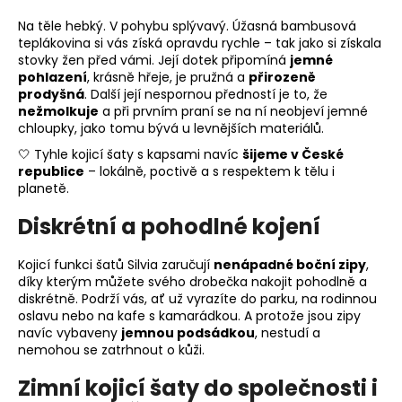
Na těle hebký. V pohybu splývavý. Úžasná bambusová
teplákovina si vás získá opravdu rychle – tak jako si získala
stovky žen před vámi. Její dotek připomíná
jemné
pohlazení
, krásně hřeje, je pružná a
přirozeně
prodyšná
. Další její nespornou předností je to, že
nežmolkuje
a při prvním praní se na ní neobjeví jemné
chloupky, jako tomu bývá u levnějších materiálů.
🤍 Tyhle kojicí šaty s kapsami navíc
šijeme v České
republice
– lokálně, poctivě a s respektem k tělu i
planetě.
Diskrétní a pohodlné kojení
Kojicí funkci šatů Silvia zaručují
nenápadné boční zipy
,
díky kterým můžete svého drobečka nakojit pohodlně a
diskrétně. Podrží vás, ať už vyrazíte do parku, na rodinnou
oslavu nebo na kafe s kamarádkou. A protože jsou zipy
navíc vybaveny
jemnou podsádkou
, nestudí a
nemohou se zatrhnout o kůži.
Zimní kojicí šaty do společnosti i