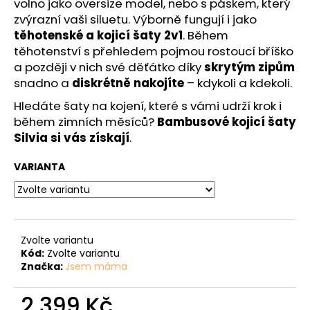
volno jako oversize model, nebo s páskem, který
zvýrazní vaši siluetu. Výborně fungují i jako
těhotenské a kojicí šaty 2v1
. Během
těhotenství s přehledem pojmou rostoucí bříško
a později v nich své děťátko díky
skrytým zipům
snadno a
diskrétně nakojíte
– kdykoli a kdekoli.
Hledáte šaty na kojení, které s vámi udrží krok i
během zimních měsíců?
Bambusové kojicí šaty
Silvia si vás získají
.
VARIANTA
Zvolte variantu
Kód:
Zvolte variantu
Značka:
Jsem máma
2 399 Kč