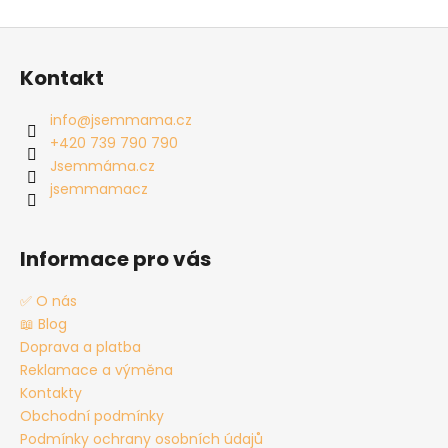
Z
á
Kontakt
p
a
info
@
jsemmama.cz
t
+420 739 790 790
í
Jsemmáma.cz
jsemmamacz
Informace pro vás
✅ O nás
📖 Blog
Doprava a platba
Reklamace a výměna
Kontakty
Obchodní podmínky
Podmínky ochrany osobních údajů