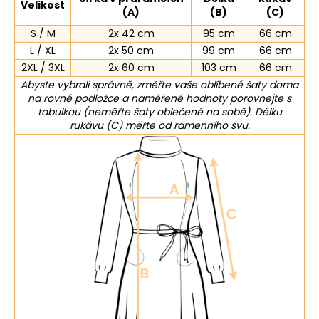
Velikost
(A)
(B)
(C)
S / M
2x 42 cm
95 cm
66 cm
L / XL
2x 50 cm
99 cm
66 cm
2XL / 3XL
2x 60 cm
103 cm
66 cm
Abyste vybrali správně, změřte vaše oblíbené šaty doma
na rovné podložce a naměřené hodnoty porovnejte s
tabulkou (neměřte šaty oblečené na sobě). Délku
rukávu (C) měřte od ramenního švu.