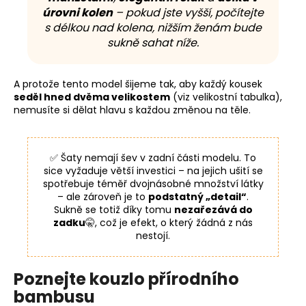
úrovni kolen
– pokud jste vyšší, počítejte
s délkou nad kolena, nižším ženám bude
sukně sahat níže.
A protože tento model šijeme tak, aby každý kousek
seděl hned dvěma velikostem
(viz velikostní tabulka),
nemusíte si dělat hlavu s každou změnou na těle.
✅ Šaty nemají šev v zadní části modelu. To
sice vyžaduje větší investici – na jejich ušití se
spotřebuje téměř dvojnásobné množství látky
– ale zároveň je to
podstatný „detail“
.
Sukně se totiž díky tomu
nezařezává do
zadku
🤫, což je efekt, o který žádná z nás
nestojí.
Poznejte kouzlo přírodního
bambusu