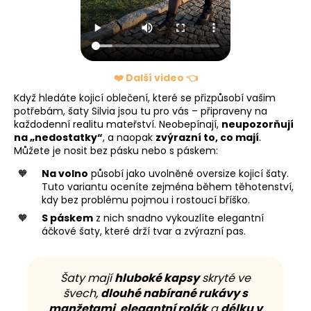
❤️ Další video 👈
Když hledáte kojicí oblečení, které se přizpůsobí vašim
potřebám, šaty Silvia jsou tu pro vás – připraveny na
každodenní realitu mateřství. Neobepínají,
neupozorňují
na „nedostatky“
, a naopak
zvýrazní to, co mají
.
Můžete je nosit bez pásku nebo s páskem:
Na volno
působí jako uvolněné oversize kojicí šaty.
Tuto variantu oceníte zejména během těhotenství,
kdy bez problému pojmou i rostoucí bříško.
S páskem
z nich snadno vykouzlíte elegantní
áčkové šaty, které drží tvar a zvýrazní pas.
Šaty mají
hluboké kapsy
skryté ve
švech,
dlouhé nabírané rukávy s
manžetami
,
elegantní rolák
a
délku v