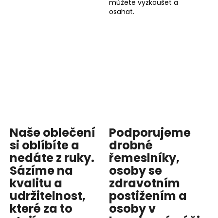
můžete vyzkoušet a
osahat.
Naše oblečení
Podporujeme
si oblíbíte a
drobné
nedáte z ruky.
řemeslníky,
Sázíme na
osoby se
kvalitu
a
zdravotním
udržitelnost
,
postižením a
které za to
osoby v