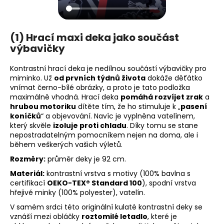
(1) Hrací maxi deka jako součást
výbavičky
Kontrastní hrací deka je nedílnou součástí výbavičky pro
miminko. Už
od prvních týdnů života
dokáže děťátko
vnímat černo-bílé obrázky, a proto je tato podložka
maximálně vhodná. Hrací deka
pomáhá rozvíjet zrak
a
hrubou motoriku
dítěte tím, že ho stimuluje k „
pasení
koníčků
“ a objevování. Navíc je vyplněna vatelínem,
který skvěle
izoluje proti chladu
. Díky tomu se stane
nepostradatelným pomocníkem nejen na doma, ale i
během veškerých vašich výletů.
Rozměry:
průměr deky je 92 cm.
Materiál:
kontrastní vrstva s motivy (100% bavlna s
certifikací
OEKO-TEX® Standard 100
), spodní vrstva
hřejivé minky (100% polyester), vatelín.
V samém srdci této originální kulaté kontrastní deky se
vznáší mezi obláčky
roztomilé letadlo
, které je