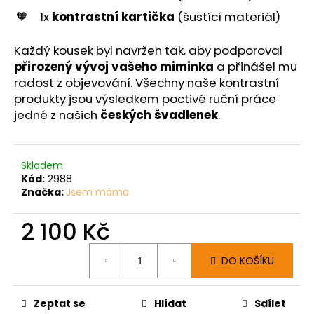
1x
kontrastní kartička
(šustící materiál)
Každý kousek byl navržen tak, aby podporoval
přirozený vývoj vašeho miminka
a přinášel mu
radost z objevování. Všechny naše kontrastní
produkty jsou výsledkem poctivé ruční práce
jedné z našich
českých švadlenek
.
Skladem
Kód:
2988
Značka:
Jsem máma
2 100 Kč
Měrná
DO KOŠÍKU
cena:
Zeptat se
Hlídat
Sdílet