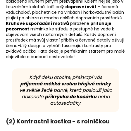
obklopeno kruhem plným překvapení! Kolem něj se jako v
kouzelném kolotoči točí celý
dopravní svět
– červená
vzducholoď, plachetnice na vlnkách i horkovzdušný balón
plující po obloze a mnoho dalších dopravních prostředků.
Kruhové uspořádání motivů
přirozeně
přitahuje
pozornost
miminka ke středu a postupně ho vede k
objevování všech roztomilých detailů. Každý dopravní
prostředek má svůj vlastní příběh a červené detaily oživují
černo-bílý design a vytváří fascinující kontrasty pro
zvídavá očička. Tato deka je perfektním startem pro malé
objevitele a budoucí cestovatele!
Když deku otočíte, překvapí vás
příjemně měkká vrstva hřejivé minky
ve světle šedé barvě, která poslouží jako
dokonalá
přikrývka do kočárku
nebo
autosedačky.
(2) Kontrastní kostka - s rolničkou