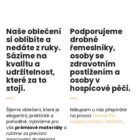
Naše oblečení
Podporujeme
si oblíbíte a
drobné
nedáte z ruky.
řemeslníky,
Sázíme na
osoby se
kvalitu
a
zdravotním
udržitelnost
,
postižením a
které za to
osoby v
stojí.
hospicové péči
.
...
...
Šijeme oblečení, které je
Nákupem u nás přispíváte
elegantní, praktické a
na provoz
Domácího
pohodlné. Vybíráme pro
hospice Duha v Hořicích
.
vás
prémiové materiály
a
ručíme za precizní
zpracování zkušenými