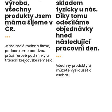
výroba,
skladem
všechny
fyzicky u nás
.
produkty
Jsem
Díky tomu
máma
šijeme v
odesíláme
ČR.
objednávky
...
hned
následující
Jsme malá rodinná firma,
pracovní den
.
podporujeme poctivou
...
práci, férové podmínky a
tradiční krejčovské řemeslo.
Všechny produkty si
můžete vyzkoušet a
osahat.