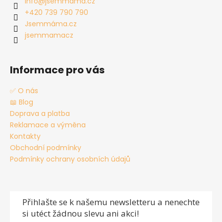
info
@
jsemmama.cz
t
+420 739 790 790
í
Jsemmáma.cz
jsemmamacz
Informace pro vás
✅ O nás
📖 Blog
Doprava a platba
Reklamace a výměna
Kontakty
Obchodní podmínky
Podmínky ochrany osobních údajů
Přihlašte se
k našemu newsletteru a nenechte
si utéct žádnou slevu ani akci!