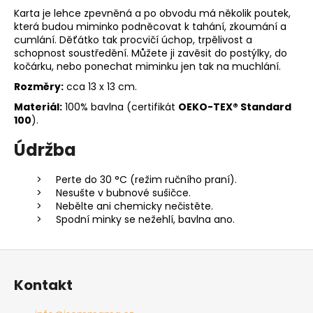
Karta je lehce zpevněná a po obvodu má několik poutek,
která budou miminko podněcovat k tahání, zkoumání a
cumlání. Děťátko tak procvičí úchop, trpělivost a
schopnost soustředění. Můžete ji zavěsit do postýlky, do
kočárku, nebo ponechat miminku jen tak na muchlání.
Rozměry:
cca 13 x 13 cm.
Materiál:
100% bavlna (
certifikát
OEKO-TEX® Standard
100
).
Údržba
Perte do 30 °C (režim ručního praní).
Nesušte v bubnové sušičce.
Nebělte ani chemicky nečistěte.
Spodní minky se nežehlí, bavlna ano.
Z
á
Kontakt
p
a