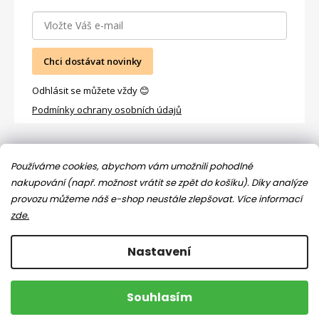
Chci dostávat novinky
Odhlásit se můžete vždy 😊
Podmínky ochrany osobních údajů
Facebook
Používáme cookies, abychom vám umožnili pohodlné
nakupování (např. možnost vrátit se zpět do košíku). Díky analýze
provozu můžeme náš e-shop neustále zlepšovat.
Více informací
zde.
Nastavení
Copyright 2026
Jsem máma
. Všechna práva vyhrazena.
Souhlasím
Upravit nastavení cookies