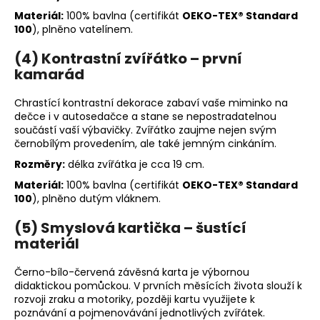
Materiál:
100% bavlna (certifikát
OEKO-TEX® Standard
100
), plněno vatelínem.
(4) Kontrastní zvířátko – první
kamarád
Chrastící kontrastní dekorace zabaví vaše miminko na
dečce i v autosedačce a stane se nepostradatelnou
součástí vaší výbavičky. Zvířátko zaujme nejen svým
černobílým provedením, ale také jemným cinkáním.
Rozměry:
délka zvířátka je cca 19 cm.
Materiál:
100% bavlna (
certifikát
OEKO-TEX® Standard
100
), plněno dutým vláknem.
(5) Smyslová kartička – šustící
materiál
Černo-bílo-červená závěsná karta je výbornou
didaktickou pomůckou. V prvních měsících života slouží k
rozvoji zraku a motoriky, později kartu využijete k
poznávání a pojmenovávání jednotlivých zvířátek.