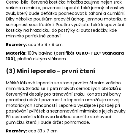
Černo-bílo-červená kostička hrkačka zaujme nejen zrak
vašeho miminka, pozornost upoutá také jemný chrastivý
zvuk, který bude děťátko podněcovat k tahání a cumlání.
Díky několika poutkům procvičí úchop, jemnou motoriku a
schopnost soustředění. Poutko využijete také k upevnění
kostičky na hrazdičku, do postýlky či autosedačky, kde
miminko perfektně zabaví.
Rozměry:
cca 9 x 9 x 9 cm.
Materiál:
100% bavlna (certifikát
OEKO-TEX® Standard
100
), plněná dutým vláknem.
(3) Mini leporelo - první čtení
Měkké látkové leporelo se stane prvním čtením vašeho
miminka. Skládá se z pěti malých černobílých obrázků s
červenými detaily pro trénování zraku. Kontrastní barvy
pomáhají udržet pozornost a leporelo umožňuje rozvoj
motorických schopností. Leporelo využijete i později při
poznávání zvířátek a seznamování miminka s jejich zvuky.
Při cestování s látkovou knížkou oceníte stahovací
gumičku, která ji bude držet pohromadě.
Rozměry:
cca 33 x 7 cm.