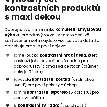
č
je
kontrastních produktů
0,0
u
z
j
s maxi dekou
5
e
hvězdiček.
m
e
Dopřejte svému miminku
kompletní smyslovou
výbavu
pro zdravý rozvoj! V tomto pečlivě
sestaveném setu najdete vše, co vaše děťátko
potřebuje pro své první objevy:
1x měkoučká
kontrastní hrací deka
, která
poslouží jako bezpečná základna pro
dobrodružství doma i na cestách (průměr
deky je 92 cm)
1x veselá
kontrastní kostka
(s rolničkou
uvnitř) pro první pokusy o úchop
1x mini
kontrastní leporelo
(5 obrázků) pro
zvídavá očička
1x
kontrastní zvířátko
(tiše chrastí)