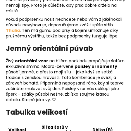
nemají zipy. Proto je důležité, aby prsa dobře držela na
místě.
Pokud podprsenku nosit nechcete nebo vám z jakéhokoli
důvodu nevyhovuje, doporučujeme zvážit spíše střih
Thalia
. Ten má gumu pod prsy a kojení umožňuje díky
pružnému výstřihu, takže bez podprsenky funguje lépe.
Jemný orientální půvab
Živý
orientální vzor
na bílém podkladu propůjčuje šatům
exkluzivní šmrnc. Modro-červené
paisley ornamenty
působí jemně, a přesto mají sílu – jako když se setká
tradice s ženskou hravostí. Tato kombinace je svěží, a
zároveň bohatá. Připomíná nepopsané ráno, kdy si teprve
začínáte malovat svůj den. Paisley vzor vás obklopí jako
šperk – zdálky působí nežně, zblízka zaujme krásou
detailu. Stejně jako vy. 🤍
Tabulka velikostí
Šířka šatů v
Velikost
Délka (B)