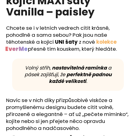
kojicí MAXI šaty
č
z
u
Vanilla – paisley
5
j
hvězdiček.
e
m
Chcete se i v letních vedrech cítit krásně,
e
pohodlně a sama sebou? Pak jsou naše
těhotenské a kojicí
UNI šaty
z nové
kolekce
EverMe
přesně tím kouskem, který hledáte.
Volný střih,
nastavitelná ramínka
a
pásek zajišťují, že
perfektně padnou
každé velikosti
.
Navíc se v nich díky přizpůsobivé viskóze a
promyšlenému designu budete cítit volně,
přirozeně a elegantně – ať už „pečete miminko“,
kojíte nebo si jen přejete něco opravdu
pohodlného a nadčasového.