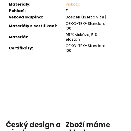
Materiály
:
Viskóza
Pohlaví
:
Ž
Věková skupina
:
Dospělí (13 let a více)
OEKO-TEX® Standard
Materiály s certifikací
:
100
95 % viskóza, 5 %
Materiál
:
elastan
OEKO-TEX® Standard
Certifikáty
:
100
Český design a
Zboží máme