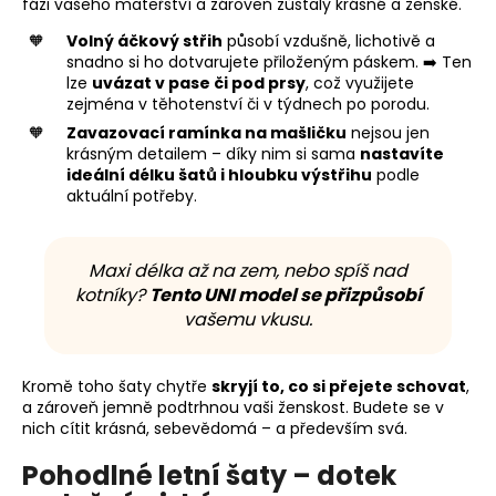
fázi vašeho mateřství a zároveň zůstaly krásné a ženské.
Volný áčkový střih
působí vzdušně, lichotivě a
snadno si ho dotvarujete přiloženým páskem. ➡️ Ten
lze
uvázat v pase či pod prsy
, což využijete
zejména v těhotenství či v týdnech po porodu.
Zavazovací ramínka na mašličku
nejsou jen
krásným detailem – díky nim si sama
nastavíte
ideální délku šatů i hloubku výstřihu
podle
aktuální potřeby.
Maxi délka až na zem, nebo spíš nad
kotníky?
Tento UNI model se přizpůsobí
vašemu vkusu.
Kromě toho šaty chytře
skryjí to, co si přejete schovat
,
a zároveň jemně podtrhnou vaši ženskost. Budete se v
nich cítit krásná, sebevědomá – a především svá.
Pohodlné letní šaty – dotek