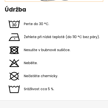
Údržba
Perte do 30 °C.
Žehlete při nízké teplotě (do 110 °C bez páry).
Nesušte v bubnové sušičce.
Nebělte.
Nečistěte chemicky.
Srážlivost cca 5 %.
Z