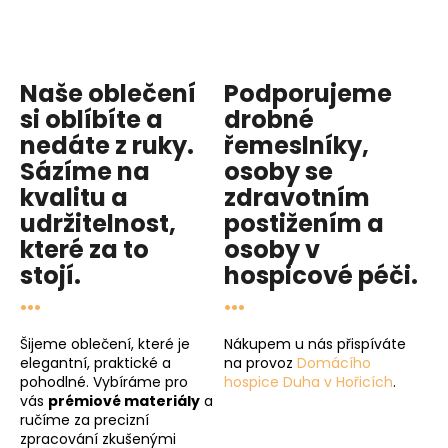
Naše oblečení
Podporujeme
si oblíbíte a
drobné
nedáte z ruky.
řemeslníky,
Sázíme na
osoby se
kvalitu
a
zdravotním
udržitelnost
,
postižením a
které za to
osoby v
stojí.
hospicové péči
.
...
...
Šijeme oblečení, které je
Nákupem u nás přispíváte
elegantní, praktické a
na provoz
Domácího
pohodlné. Vybíráme pro
hospice Duha v Hořicích
.
vás
prémiové materiály
a
ručíme za precizní
zpracování zkušenými