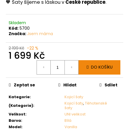
🧡 Šaty šijeme s láskou v
České republice
.
Skladem
Kód:
5700
Značka:
Jsem máma
2 199 Kč
–22 %
1 699 Kč
Měrná
DO KOŠÍKU
cena:
Zeptat se
Hlídat
Sdílet
Kategorie
:
Kojicí šaty
Kojicí šaty
,
Těhotenské
(Kategorie)
:
šaty
Velikost
:
UNI velikost
Barva
:
Bílá
Model
:
Vanilla