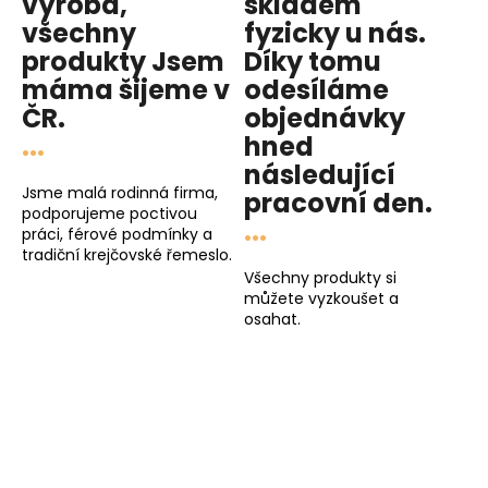
výroba,
skladem
všechny
fyzicky u nás
.
produkty
Jsem
Díky tomu
máma
šijeme v
odesíláme
ČR.
objednávky
...
hned
následující
Jsme malá rodinná firma,
pracovní den
.
podporujeme poctivou
...
práci, férové podmínky a
tradiční krejčovské řemeslo.
Všechny produkty si
můžete vyzkoušet a
osahat.