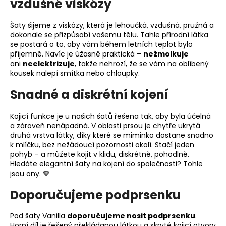
vzdušné viskózy
Šaty šijeme z viskózy, která je lehoučká, vzdušná, pružná a
dokonale se přizpůsobí vašemu tělu. Tahle přírodní látka
se postará o to, aby vám během letních teplot bylo
příjemně. Navíc je úžasně praktická –
nežmolkuje
ani
neelektrizuje
, takže nehrozí, že se vám na oblíbený
kousek nalepí smítka nebo chloupky.
Snadné a diskrétní kojení
Kojicí funkce je u našich šatů řešena tak, aby byla účelná
a zároveň nenápadná. V oblasti prsou je chytře ukrytá
druhá vrstva látky, díky které se miminko dostane snadno
k mlíčku, bez nežádoucí pozornosti okolí. Stačí jeden
pohyb – a můžete kojit v klidu, diskrétně, pohodlně.
Hledáte elegantní šaty na kojení do společnosti? Tohle
jsou ony. 🧡
Doporučujeme podprsenku
Pod šaty Vanilla
doporučujeme nosit podprsenku
.
Horní díl je řešený překládanou látkou a skryté kojicí otvory