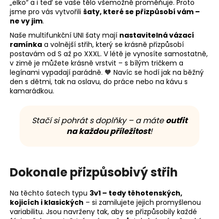
„elko“ a i teď se vaše tělo všemožně proměňuje. Proto
jsme pro vás vytvořili
šaty, které se přizpůsobí vám –
ne vy jim
.
Naše multifunkční UNI šaty mají
nastavitelná vázací
ramínka
a volnější střih, který se krásně přizpůsobí
postavám od S až po XXXL. V létě je vynosíte samostatně,
v zimě je můžete krásně vrstvit – s bílým tričkem a
legínami vypadají parádně. 🧡 Navíc se hodí jak na běžný
den s dětmi, tak na oslavu, do práce nebo na kávu s
kamarádkou.
Stačí si pohrát s doplňky – a máte
outfit
na každou příležitost
!
Dokonale přizpůsobivý střih
Na těchto šatech typu
3v1 – tedy těhotenských,
kojicích i klasických
– si zamilujete jejich promyšlenou
variabilitu. Jsou navrženy tak, aby se přizpůsobily každé