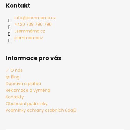
á
Kontakt
p
a
info
@
jsemmama.cz
t
+420 739 790 790
í
Jsemmáma.cz
jsemmamacz
Informace pro vás
✅ O nás
📖 Blog
Doprava a platba
Reklamace a výměna
Kontakty
Obchodní podmínky
Podmínky ochrany osobních údajů