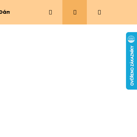
Hledat
Přihlášení
Nákupní
Dámské oblečení
Ergonomická nosítka
košík