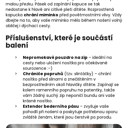
malou přezku. Pásek od zapínání kapuce se tak
nedostane k hlavě ani citlivé pleti dítěte. Rozprostřená
kapucka
chrání miminko
před povětrnostními vlivy. Vždy
dbejte na to, aby vaše miminko mělo během nošení volný
obličej i dýchací cesty.
Příslušenství, které je součástí
balení
Nepromokavé pouzdro na zip
– ideální na
cesty nebo uložení nosítka pro očekávané
sourozence :-)
Chrániče popruhů
(tzv. slintáčky) – chrání
nosítko před slinami a znečištěním v
bezprostředním okolí hlavičky dítěte. Zapínají se
kolem ramenního popruhu na patentky, takže
vám žádný suchý zip neponičí bundu ani vaše
krásné nosítko.
Extendor bederního pásu
– zvyšuje vaše
pohodlí při nošení a poskytuje potřebnou oporu
zvláště ženám, které jsou čerstvě po porodu.