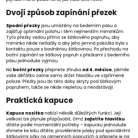
Dvojí způsob zapínání přezek
Spodní přezky
jsou umístěny na bederním pásu a
zajišťují optimální polohu i těm nejmenším miminkům.
Tyto přezky vedou přímo ze šátkového popruhu, aby
miminko nikde netlačily a aby jeho jemná pokožka byla v
kontaktu pouze s bavlněnou šátkovinou. Po přechodu na
boční zapínání se šátkový popruh s přezkami z bederního
pásu jednoduše vyjmou.
Na
boční přezky
přepnete zhruba
od 4. měsíce
, jakmile
vaše děťátko začne samo držet hlavičku ve vzpřímené
poloze. Přezky jsou do této doby skryty pod šátkovým
popruhem, takže se nikde nepletou a neodstávají.
Praktická kapuce
Kapuce nosítka
nabízí několik důležitých funkcí. Její
velikost lze plynule přizpůsobit, čímž
zajistíte hlavičku
dítěte podle momentální potřeby – kapucku jednoduše
shrnete ke krku dítěte, provléknete pásky pod speciálními
šátkovými očky na ramenních popruzích a připnete je na