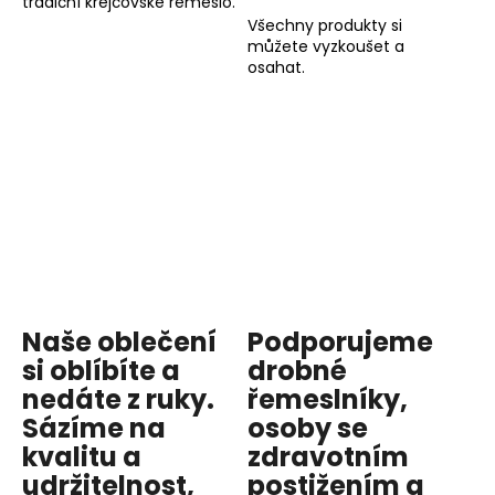
tradiční krejčovské řemeslo.
Všechny produkty si
můžete vyzkoušet a
osahat.
Naše oblečení
Podporujeme
si oblíbíte a
drobné
nedáte z ruky.
řemeslníky,
Sázíme na
osoby se
kvalitu
a
zdravotním
udržitelnost
,
postižením a