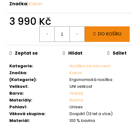
Značka:
Kokon
3 990 Kč
Měrná
DO KOŠÍKU
cena:
Zeptat se
Hlídat
Sdílet
Kategorie
:
Nosítka od narození
Značka
:
Kokon
(Kategorie)
:
Ergonomická nosítka
Velikost
:
UNI velikost
Barva
:
Hnědá
Materiály
:
Bavlna
Pohlaví
:
Unisex
Věková skupina
:
Dospělí (13 let a více)
Materiál
:
100 % bavlna