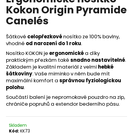
č
je
Kokon Origin Pyramide
0,0
u
z
j
Canelés
5
e
hvězdiček.
m
e
Šátkové
celopřezkové
nosítko ze 100% bavlny,
vhodné
od narození do 1 roku
.
Nosítko KOKON je
ergonomické
a díky
praktickým přezkám také
snadno nastavitelné
.
Základem je kvalitní materiál z velmi
hebké
šátkoviny
. Vaše miminko
v něm bude mít
maximální komfort a
správnou fyziologickou
polohu
.
Součástí balení je nepromokavé pouzdro na zip,
chrániče popruhů a extendor bederního pásu.
Skladem
Kód:
KK73