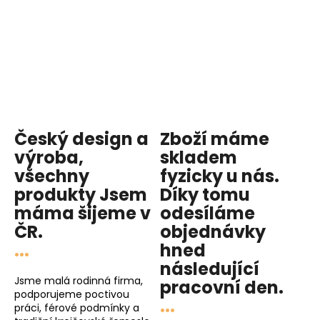
Český design a
Zboží máme
výroba,
skladem
všechny
fyzicky u nás
.
produkty
Jsem
Díky tomu
máma
šijeme v
odesíláme
ČR.
objednávky
...
hned
následující
Jsme malá rodinná firma,
pracovní den
.
podporujeme poctivou
...
práci, férové podmínky a