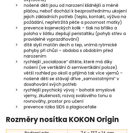
nošené děti jsou od narození klidnější a méně
pláčou, neboť dochází k bezprostřednímu ukojení
jejich základních potřeb (teplo, kontakt, výživa na
požádání, nepřetržitá péče a pozornost matky)
prevence kojeneckých kolik – tlak na bříško a
poloha v šátku zlepšují peristaltiku (pohyb střev a
pravidelné vyprazdňování)
dítě slyší matčin dech a tep, vnímá rytmické
pohyby při chůzi – obdoba s obdobím před
narozením
rychlejší „socializace“ dítěte, které má díky
nošení (ve vertikální či semivertikální poloze)
větší rozhled po okolí a přijímá tak více vjemů –
nošené děti se stávají dříve „samostatnými“ v
dosahování svých potřeb
rychlejší psychický vývoj – bohaté smyslové
vjemy, zkušenosti, rozvoj svalového tonu a
rovnováhy, prostor pro učení
prevence rizika SIDS a plagiocefalie
Rozměry nosítka KOKON Origin
Bederní pás
74 - 137 x 14 cm