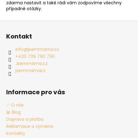
zdarma nastavit a také rádi vám zodpovíme všechny
případné otázky.
Z
á
Kontakt
p
a
info
@
jsemmama.cz
t
+420 739 790 790
í
Jsemmáma.cz
jsemmamacz
Informace pro vás
✅ O nás
📖 Blog
Doprava a platba
Reklamace a výměna
Kontakty