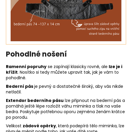
Pohodlné nošení
Ramenní popruhy
se zapínají klasicky rovně, ale
lze je i
křížit
. Nosítko si tedy můžete upravit tak, jak je vám to
pohodlné.
Bederní pás
je pevný a dostatečně široký, aby vás nikde
netlačil.
Extendor bederního pásu
lze připnout na bederní pás a
pomáhá ještě lépe rozložit váhu miminka a tlak na vaše
bedra. Poskytuje potřebnou oporu zejména ženám krátce
po porodu.
Velikost
zádové opěrky
, která podepírá tělo miminka, lze
plynule měnit podle toho, jak vaše dítě roste.