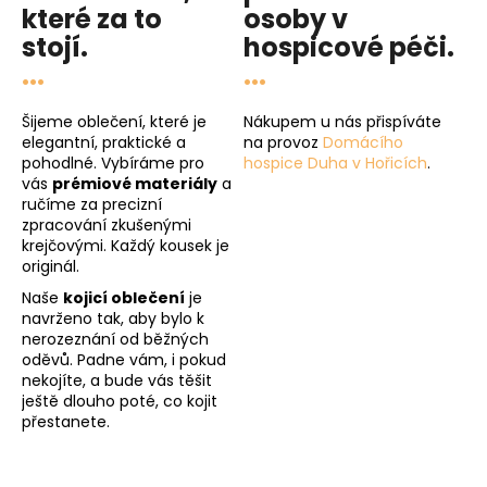
které za to
osoby v
stojí.
hospicové péči
.
...
...
Šijeme oblečení, které je
Nákupem u nás přispíváte
elegantní, praktické a
na provoz
Domácího
pohodlné. Vybíráme pro
hospice Duha v Hořicích
.
vás
prémiové materiály
a
ručíme za precizní
zpracování zkušenými
krejčovými. Každý kousek je
originál.
Naše
kojicí oblečení
je
navrženo tak, aby bylo k
nerozeznání od běžných
oděvů. Padne vám, i pokud
nekojíte, a bude vás těšit
ještě dlouho poté, co kojit
přestanete.