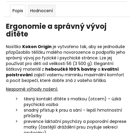
Popis
Hodnocení
Ergonomie a správný vývoj
dítěte
Nosítko
Kokon Origin
je vytvořeno tak, aby se jednoduše
přizpůsobilo tělíčku malého novorozence a podpořilo jeho
správný vývoj po fyzické i psychické stránce. Lze jej
používat pro děti od velikosti 56 (3 500 g). Elegantní
šátkový materiál z
heboučké 100% bavlny
a
kvalitní
polstrování
zajistí vašemu miminku maximální komfort
a pocit bezpečí, které dobře zná z vašeho bříška.
Nesporné výhody nošení:
těsný kontakt dítěte s matkou (otcem) – úzká
psychická vazba
snadný přístup k prsu a sání – lepší hmotnostní
přírůstky
prevence laktační psychózy a poporodní deprese
matky (častější dráždění prsu zvyšuje sekreci
oxytocinu)