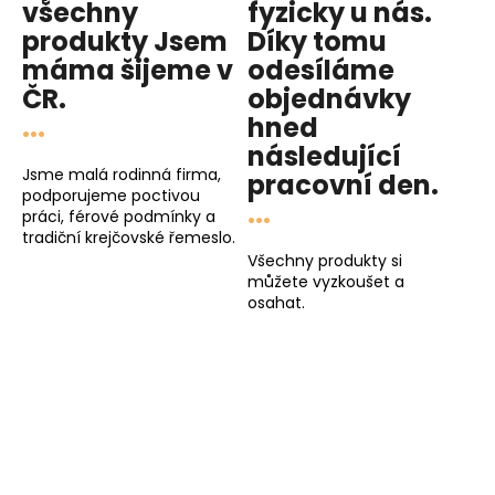
č
všechny
fyzicky u nás
.
u
produkty
Jsem
Díky tomu
j
máma
šijeme v
odesíláme
e
ČR.
objednávky
m
...
hned
e
následující
Jsme malá rodinná firma,
pracovní den
.
podporujeme poctivou
...
práci, férové podmínky a
tradiční krejčovské řemeslo.
Všechny produkty si
můžete vyzkoušet a
osahat.