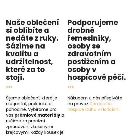
Naše oblečení
Podporujeme
si oblíbíte a
drobné
nedáte z ruky.
řemeslníky,
Sázíme na
osoby se
kvalitu
a
zdravotním
udržitelnost
,
postižením a
které za to
osoby v
stojí.
hospicové péči
.
...
...
Šijeme oblečení, které je
Nákupem u nás přispíváte
elegantní, praktické a
na provoz
Domácího
pohodlné. Vybíráme pro
hospice Duha v Hořicích
.
vás
prémiové materiály
a
ručíme za precizní
zpracování zkušenými
krejčovými. Každý kousek je