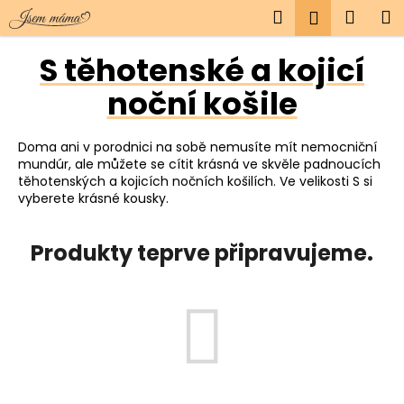
K
Přejít
Hledat
Náku
M
Přihlášen
na
o
obsah
Zpět
Zpět
košík
š
S těhotenské a kojicí
í
noční košile
C
k
o
p
Doma ani v porodnici na sobě nemusíte mít nemocniční
o
mundúr, ale můžete se cítit krásná ve skvěle padnoucích
těhotenských a kojicích nočních košilích. Ve velikosti S si
t
vyberete krásné kousky.
ř
e
Produkty teprve připravujeme.
b
u
j
e
t
e
n