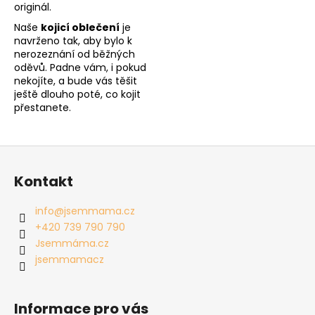
originál.
Naše
kojicí oblečení
je
navrženo tak, aby bylo k
nerozeznání od běžných
oděvů. Padne vám, i pokud
nekojíte, a bude vás těšit
ještě dlouho poté, co kojit
přestanete.
Z
á
Kontakt
p
a
info
@
jsemmama.cz
t
+420 739 790 790
í
Jsemmáma.cz
jsemmamacz
Informace pro vás