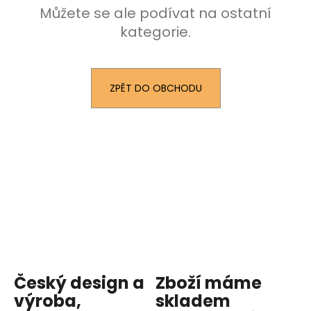
Můžete se ale podívat na ostatní
a
kategorie.
j
í
t
?
ZPĚT DO OBCHODU
HLEDAT
D
o
p
o
Český design a
Zboží máme
r
u
výroba,
skladem