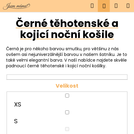
K
Přejít
Hledat
Náku
M
Přihlášen
na
o
obsah
Zpět
Zpět
košík
š
Černé těhotenské a
í
kojicí noční košile
C
k
o
p
Černá je pro někoho barvou smutku, pro většinu z nás
o
ovšem asi nejuniverzálnější barvou v našem šatníku. Je to
také velmi elegantní barva. V naší nabídce najdete skvěle
t
padnoucí černé těhotenské i kojicí noční košilky.
ř
e
Velikost
b
u
j
XS
e
t
S
e
n