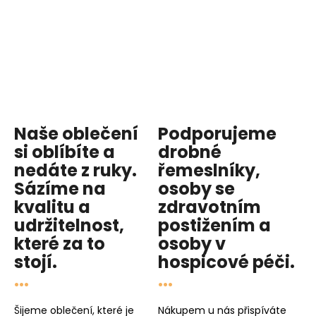
Naše oblečení
Podporujeme
si oblíbíte a
drobné
nedáte z ruky.
řemeslníky,
Sázíme na
osoby se
kvalitu
a
zdravotním
udržitelnost
,
postižením a
které za to
osoby v
stojí.
hospicové péči
.
...
...
Šijeme oblečení, které je
Nákupem u nás přispíváte