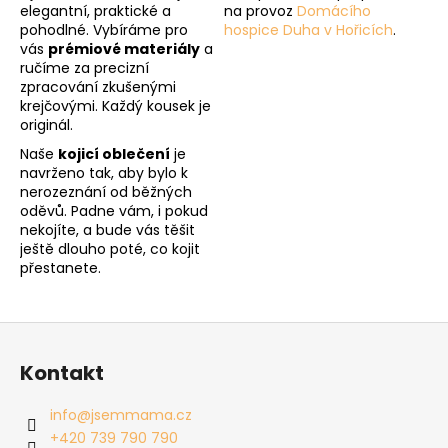
elegantní, praktické a
na provoz
Domácího
pohodlné. Vybíráme pro
hospice Duha v Hořicích
.
vás
prémiové materiály
a
ručíme za precizní
zpracování zkušenými
krejčovými. Každý kousek je
originál.
Naše
kojicí oblečení
je
navrženo tak, aby bylo k
nerozeznání od běžných
oděvů. Padne vám, i pokud
nekojíte, a bude vás těšit
ještě dlouho poté, co kojit
přestanete.
Z
á
Kontakt
p
a
info
@
jsemmama.cz
t
+420 739 790 790