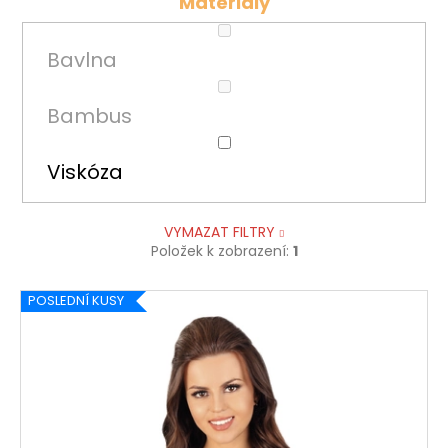
č
Materiály
u
j
Bavlna
e
m
e
Bambus
Viskóza
VYMAZAT FILTRY
Položek k zobrazení:
1
V
POSLEDNÍ KUSY
ý
p
i
s
p