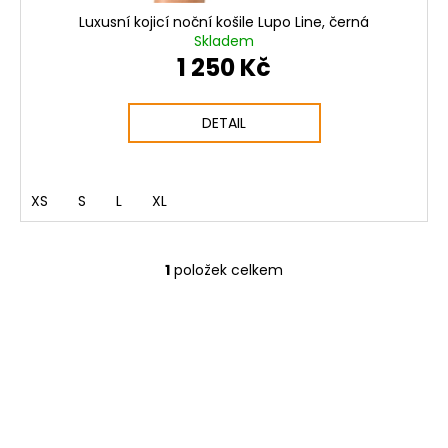
Luxusní kojicí noční košile Lupo Line, černá
Skladem
1 250 Kč
DETAIL
XS
S
L
XL
1
položek celkem
O
v
l
á
d
a
c
í