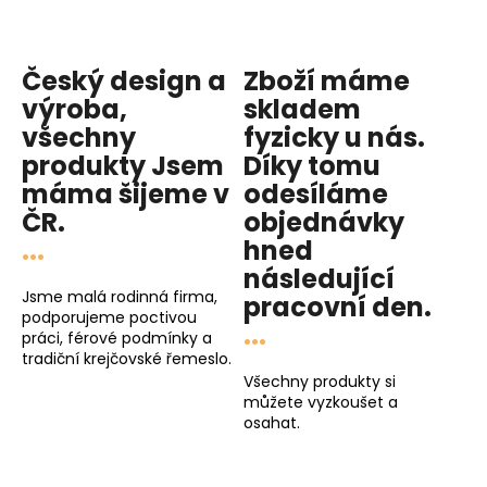
p
r
v
Český design a
Zboží máme
k
y
výroba,
skladem
v
všechny
fyzicky u nás
.
ý
produkty
Jsem
Díky tomu
p
máma
šijeme v
odesíláme
i
ČR.
objednávky
s
...
hned
u
následující
Jsme malá rodinná firma,
pracovní den
.
podporujeme poctivou
...
práci, férové podmínky a
tradiční krejčovské řemeslo.
Všechny produkty si
můžete vyzkoušet a
osahat.