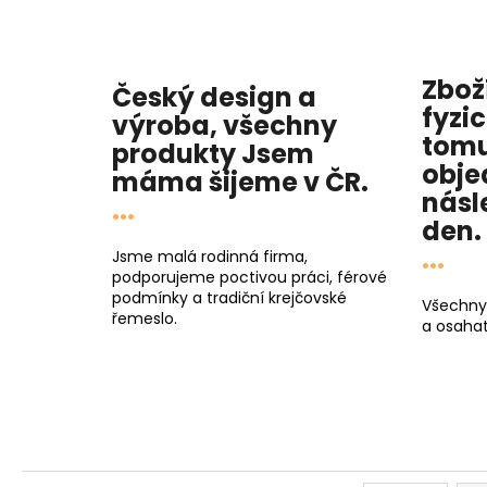
Zbož
Český design a
fyzi
výroba, všechny
tomu
produkty
Jsem
obje
máma
šijeme v ČR.
násl
...
den
.
...
Jsme malá rodinná firma,
podporujeme poctivou práci, férové
podmínky a tradiční krejčovské
Všechny
řemeslo.
a osahat