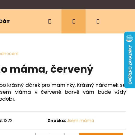
Hledat
Přihlášení
Nákupní
Dámské oblečení
Ergonomická nosítka
košík
odnocení
o máma, červený
o krásný dárek pro maminky. Krásný náramek se
pisem Máma v červené barvě vám bude vždy
bdobí.
d:
1322
Značka:
Jsem máma