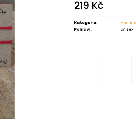
219 Kč
Měrná
cena:
Kategorie
:
Handma
Pohlaví
:
Unisex