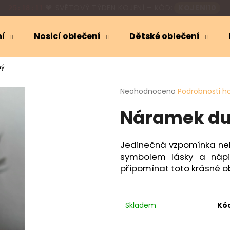
🎁
SLEVA 10 %
NA KOJICÍ OBLEČENÍ
25:18:10
ní
Nosicí oblečení
Dětské oblečení
Co potřebujete najít?
ný
Průměrné
Neohodnoceno
Podrobnosti h
HLEDAT
hodnocení
Náramek du
produktu
je
0,0
Doporučujeme
z
Jedinečná vzpomínka neb
5
symbolem lásky a ná
hvězdiček.
připomínat toto krásné o
Skladem
Kó