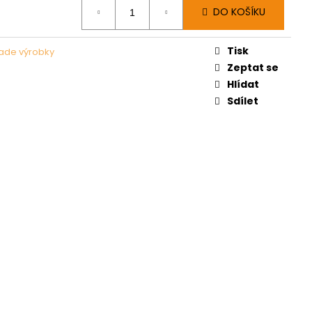
DO KOŠÍKU
Tisk
de výrobky
Zeptat se
Hlídat
Sdílet