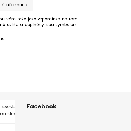
tní informace
ou vám také jako vzpomínka na toto
amé uzlíků a doplněny jsou symbolem
ne.
Facebook
newsletteru a
ou slevu ani akci!