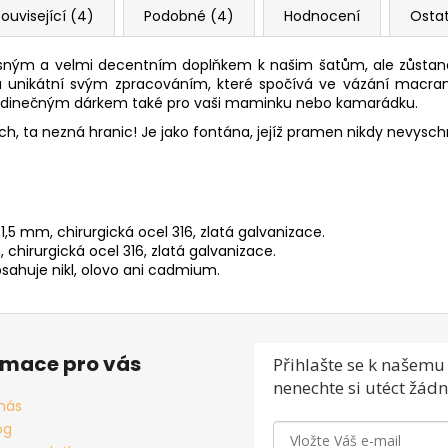
ouvisející (4)
Podobné (4)
Hodnocení
Osta
ásným a velmi decentním doplňkem k našim šatům, ale zůstan
u unikátní svým zpracováním, které spočívá ve vázání macr
 jedinečným dárkem také pro vaši maminku nebo kamarádku.
ch, ta nezná hranic! Je jako fontána, jejíž pramen nikdy nevysch
5 mm, chirurgická ocel 316, zlatá galvanizace.
chirurgická ocel 316, zlatá galvanizace.
ahuje nikl, olovo ani cadmium.
rmace pro vás
Přihlašte se
k našemu 
nenechte si utéct žádn
nás
og