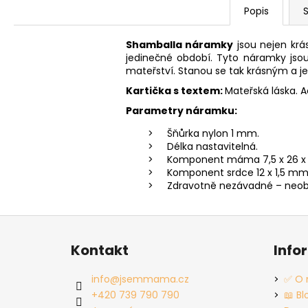
Popis
S
Shamballa náramky
jsou nejen kr
jedinečné období. Tyto náramky jso
mateřství. Stanou se tak krásným a
Kartička s textem:
Mateřská láska. A
Parametry náramku:
Šňůrka nylon 1 mm.
Délka nastavitelná.
Komponent máma 7,5 x 26 x 1,
Komponent srdce 12 x 1,5 mm, 
Zdravotně nezávadné – neobs
Z
á
Kontakt
Info
p
a
info
@
jsemmama.cz
✅ O 
t
+420 739 790 790
📖 Bl