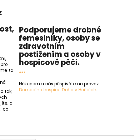
z
nost
,
Podporujeme drobné
řemeslníky, osoby se
zdravotním
postižením a osoby v
ní,
hospicové péči
.
 pro
...
íme za
nál.
Nákupem u nás přispíváte na provoz
Domácího hospice Duha v Hořicích
.
o tak,
ých
íte, a
, co