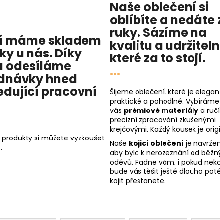
Naše oblečení si
oblíbíte a nedáte 
ruky. Sázíme na
í máme skladem
kvalitu
a
udržitel
cky u nás
. Díky
které za to stojí.
 odesíláme
...
dnávky hned
edující pracovní
Šijeme oblečení, které je elegant
praktické a pohodlné. Vybíráme
vás
prémiové materiály
a ruč
precizní zpracování zkušenými
krejčovými. Každý kousek je origi
 produkty si můžete vyzkoušet
Naše
kojicí oblečení
je navržen
.
aby bylo k nerozeznání od běžn
oděvů. Padne vám, i pokud nekoj
bude vás těšit ještě dlouho poté
kojit přestanete.