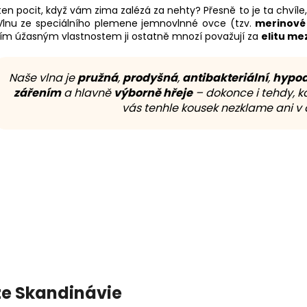
ten pocit, když vám zima zalézá za nehty? Přesně to je ta chvíle
Vlnu ze speciálního plemene jemnovlnné ovce (tzv.
merinové
ejím úžasným vlastnostem ji ostatně mnozí považují za
elitu me
Naše vlna je
pružná
,
prodyšná
,
antibakteriální
,
hypoa
zářením
a hlavně
výborně hřeje
– dokonce i tehdy, kd
vás tenhle kousek nezklame ani v d
 ze Skandinávie