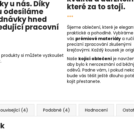
cky u nás
. Díky
které za to stojí.
 odesíláme
...
dnávky hned
edující pracovní
Šijeme oblečení, které je elegant
praktické a pohodlné. Vybíráme
vás
prémiové materiály
a ruč
precizní zpracování zkušenými
krejčovými. Každý kousek je origi
 produkty si můžete vyzkoušet
Naše
kojicí oblečení
je navržen
.
aby bylo k nerozeznání od běžn
oděvů. Padne vám, i pokud nekoj
bude vás těšit ještě dlouho poté
kojit přestanete.
ouvisející (4)
Podobné (4)
Hodnocení
Osta
ěk