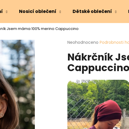
ní
Nosicí oblečení
Dětské oblečení
čník Jsem máma 100% merino Cappuccino
Co potřebujete najít?
Průměrné
Neohodnoceno
Podrobnosti h
hodnocení
Nákrčník J
produktu
HLEDAT
je
Cappuccin
0,0
z
5
Doporučujeme
hvězdiček.