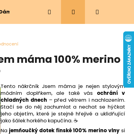
Hledat
Přihlášení
Nákupní
Dámské oblečení
Ergonomická nosítka
košík
odnocení
sem máma 100% merino
o
Tento nákrčník Jsem máma je nejen stylovým
módním doplňkem, ale také vás
ochrání v
chladných dnech
– před větrem i nachlazením.
Stačí se do něj zachumlat a nechat se hýčkat
jeho objetím, které je stejně hřejivé a uklidňující
jako šálek horkého kapučína. ☕
Na
jemňoučký dotek finské 100% merino vlny
si