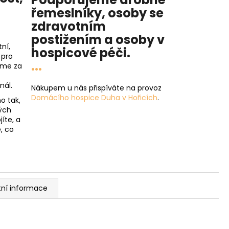
řemeslníky, osoby se
zdravotním
postižením a osoby v
ní,
hospicové péči
.
 pro
...
íme za
nál.
Nákupem u nás přispíváte na provoz
Domácího hospice Duha v Hořicích
.
o tak,
ých
íte, a
, co
tní informace