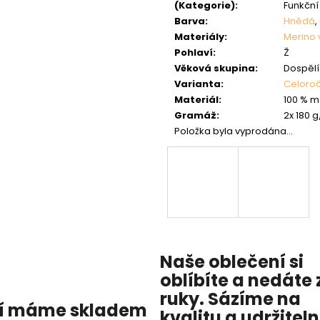
(Kategorie)
:
Funkční
Barva
:
Hnědá
,
Materiály
:
Merino 
Pohlaví
:
Ž
Věková skupina
:
Dospělí 
Varianta
:
Celoroč
Materiál
:
100 % m
Gramáž
:
2x 180 
Položka byla vyprodána…
Naše oblečení si
oblíbíte a nedáte 
ruky. Sázíme na
í máme skladem
kvalitu
a
udržitel