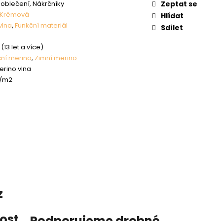
 oblečení, Nákrčníky
Zeptat se
Krémová
Hlídat
vlna
,
Funkční materiál
Sdílet
(13 let a více)
ní merino
,
Zimní merino
erino vlna
g/m2
z
nost
,
Podporujeme drobné