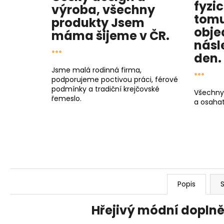
fyzi
výroba, všechny
tomu
produkty
Jsem
obje
máma
šijeme v ČR.
násl
...
den
.
...
Jsme malá rodinná firma,
podporujeme poctivou práci, férové
podmínky a tradiční krejčovské
Všechny
řemeslo.
a osahat
Popis
S
Hřejivý módní dopln