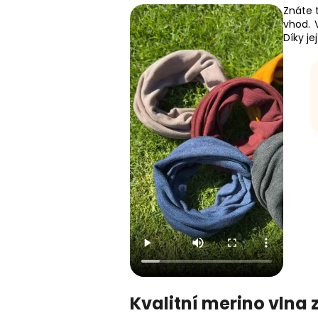
Znáte 
vhod. 
Díky j
Kvalitní merino vlna