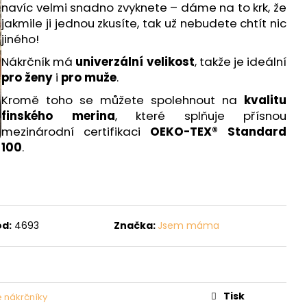
navíc velmi snadno zvyknete – dáme na to krk, že
jakmile ji jednou zkusíte, tak už nebudete chtít nic
jiného!
Nákrčník má
univerzální velikost
, takže je ideální
pro ženy
i
pro muže
.
Kromě toho se můžete spolehnout na
kvalitu
finského merina
, které splňuje přísnou
mezinárodní certifikaci
OEKO-TEX® Standard
100
.
ód:
4693
Značka:
Jsem máma
Tisk
 nákrčníky