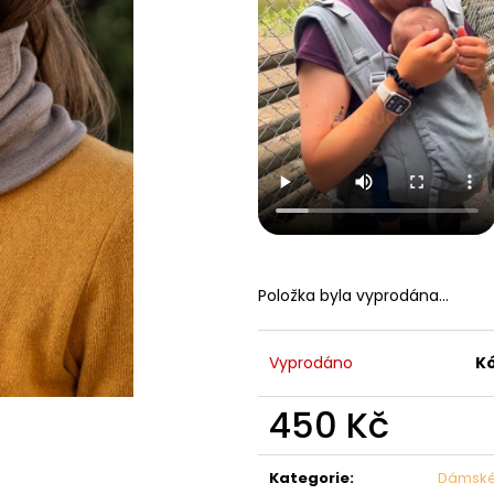
Položka byla vyprodána…
Vyprodáno
K
450 Kč
Měrná
cena:
Kategorie
:
Dámské