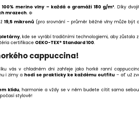
100% merino vlny
– každá o gramáži 180 g/m²
. Díky dvo
ých mrazech
. ❄️
ež
19,5 mikronů
(pro srovnání – průměr běžné vlny může být a
 pletárny
, kde se vyrábí tradičními technologiemi, aby zůstala z
téria certifikace
OEKO-TEX® Standard 100
.
 horkého cappuccina!
ku vás v chladném dni zahřeje jako horké ranní cappuccin
mu i zimy a
hodí se prakticky ke každému outfitu
– ať už zv
em klidu
, harmonie a vždy se v něm budete cítit sama sebou.
počasí stylově!