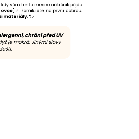
, kdy vám tento merino nákrčník přijde
 ovce
) si zamilujete na první dobrou.
zi materiály
. 🐑
lergenní
,
chrání před UV
yž je mokrá. Jinými slovy
ešti.