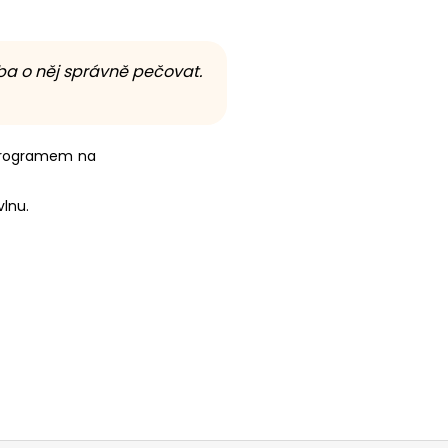
ba o něj správně pečovat.
 programem na
lnu.