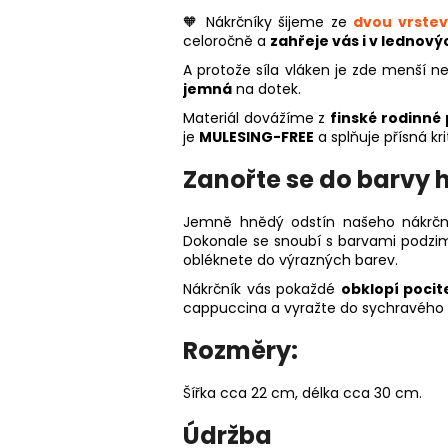
🧡 Nákrčníky šijeme ze
dvou vrstev
celoročně a
zahřeje vás i v lednov
A protože síla vláken je zde menší n
jemná
na dotek.
Materiál dovážíme z
finské rodinné
je
MULESING-FREE
a splňuje přísná kri
Zanořte se do barvy
Jemně hnědý odstín našeho nákrční
Dokonale se snoubí s barvami podzi
obléknete do výrazných barev.
Nákrčník vás pokaždé
obklopí pocit
cappuccina a vyražte do sychravého 
Rozměry:
Šířka cca 22 cm, délka cca 30 cm.
Údržba