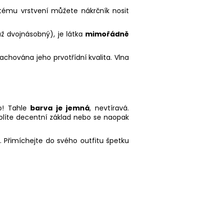
jitému vrstvení můžete nákrčník nosit
ž dvojnásobný), je látka
mimořádně
achována jeho prvotřídní kvalita. Vlna
o! Tahle
barva je jemná
, nevtíravá.
olíte decentní základ nebo se naopak
 Přimíchejte do svého outfitu špetku