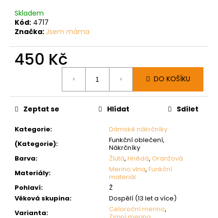
Skladem
Kód:
4717
Značka:
Jsem máma
450 Kč
Měrná
DO KOŠÍKU
cena:
Zeptat se
Hlídat
Sdílet
Kategorie
:
Dámské nákrčníky
Funkční oblečení,
(Kategorie)
:
Nákrčníky
Barva
:
Žlutá
,
Hnědá
,
Oranžová
Merino vlna
,
Funkční
Materiály
:
materiál
Pohlaví
:
Ž
Věková skupina
:
Dospělí (13 let a více)
Celoroční merino
,
Varianta
:
Zimní merino