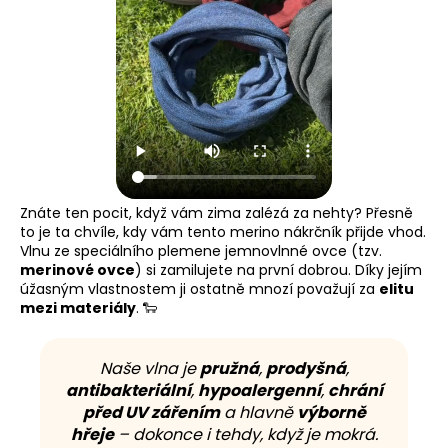
Znáte ten pocit, když vám zima zalézá za nehty? Přesně
to je ta chvíle, kdy vám tento merino nákrčník přijde vhod.
Vlnu ze speciálního plemene jemnovlnné ovce (tzv.
merinové ovce
) si zamilujete na první dobrou. Díky jejím
úžasným vlastnostem ji ostatně mnozí považují za
elitu
mezi materiály
. 🐑
Naše vlna je
pružná
,
prodyšná
,
antibakteriální
,
hypoalergenní
,
chrání
před UV zářením
a hlavně
výborně
hřeje
– dokonce i tehdy, když je mokrá.