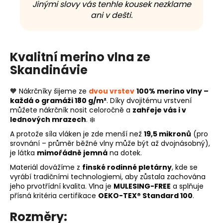
Jinými slovy vás tenhle kousek nezklame
ani v dešti.
Kvalitní merino vlna ze
Skandinávie
🧡 Nákrčníky šijeme ze
dvou vrstev
100% merino vlny
–
každá o gramáži 180 g/m²
. Díky dvojitému vrstvení
můžete nákrčník nosit celoročně a
zahřeje vás i v
lednových mrazech
. ❄️
A protože síla vláken je zde menší než
19,5 mikronů
(pro
srovnání – průměr běžné vlny může být až dvojnásobný),
je látka
mimořádně jemná
na dotek.
Materiál dovážíme z
finské rodinné pletárny
, kde se
vyrábí tradičními technologiemi, aby zůstala zachována
jeho prvotřídní kvalita. Vlna je
MULESING-FREE
a splňuje
přísná kritéria certifikace
OEKO-TEX® Standard 100
.
Rozměry: