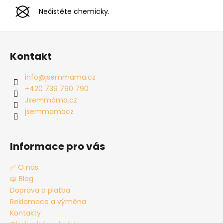
Nečistěte chemicky.
Z
á
Kontakt
p
a
info
@
jsemmama.cz
t
+420 739 790 790
í
Jsemmáma.cz
jsemmamacz
Informace pro vás
✅ O nás
📖 Blog
Doprava a platba
Reklamace a výměna
Kontakty