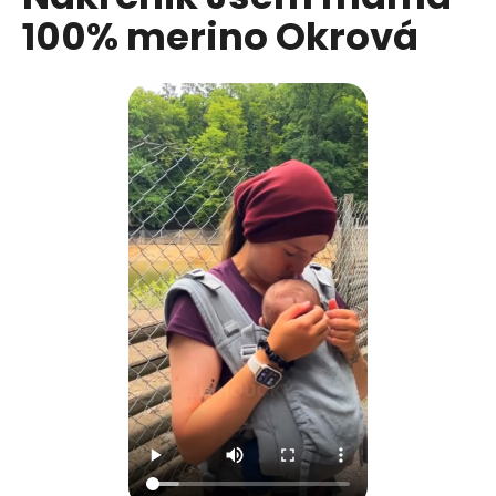
č
je
100% merino Okrová
0,0
u
z
j
5
e
hvězdiček.
m
e