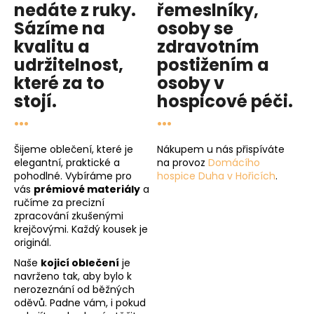
nedáte z ruky.
řemeslníky,
Sázíme na
osoby se
kvalitu
a
zdravotním
udržitelnost
,
postižením a
které za to
osoby v
stojí.
hospicové péči
.
...
...
Šijeme oblečení, které je
Nákupem u nás přispíváte
elegantní, praktické a
na provoz
Domácího
pohodlné. Vybíráme pro
hospice Duha v Hořicích
.
vás
prémiové materiály
a
ručíme za precizní
zpracování zkušenými
krejčovými. Každý kousek je
originál.
Naše
kojicí oblečení
je
navrženo tak, aby bylo k
nerozeznání od běžných
oděvů. Padne vám, i pokud