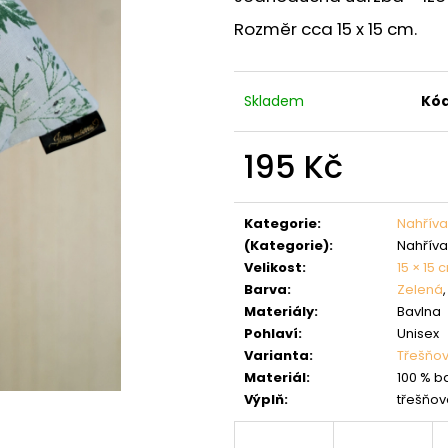
Rozměr cca 15 x 15 cm.
Skladem
Kód
195 Kč
Měrná
cena:
Kategorie
:
Nahříva
(Kategorie)
:
Nahříva
Velikost
:
15 × 15 
Barva
:
Zelená
Materiály
:
Bavlna
Pohlaví
:
Unisex
Varianta
:
Třešňo
Materiál
:
100 % b
Výplň
:
třešňov