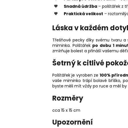
Snadná údržba
– polštářek z 
Praktická velikost
– roztomilýc
Láska v každém doty
Třešňové pecky díky svému tvaru a 
miminka. Polštářek
po dobu 1 minu
zmírňuje bolest a přináší vašemu dě
Šetrný k citlivé poko
Polštářek je vyroben ze
100% přírodn
vaše miminko trápí bolavé bříško, po
byste měli mít vždy po ruce a měl by
Rozměry
cca 15 x 15 cm
Upozornění