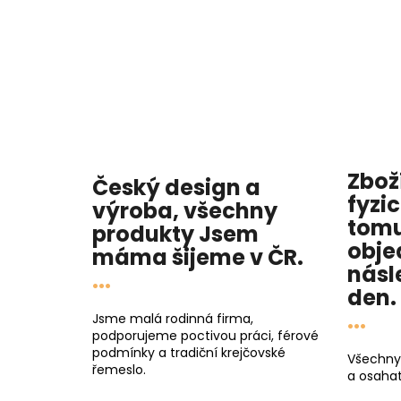
Zbož
Český design a
fyzi
výroba, všechny
tomu
produkty
Jsem
obje
máma
šijeme v ČR.
násl
...
den
.
...
Jsme malá rodinná firma,
podporujeme poctivou práci, férové
podmínky a tradiční krejčovské
Všechny
řemeslo.
a osahat