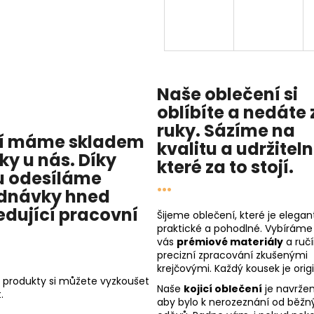
Naše oblečení si
oblíbíte a nedáte 
ruky. Sázíme na
í máme skladem
kvalitu
a
udržitel
cky u nás
. Díky
které za to stojí.
 odesíláme
...
dnávky hned
edující pracovní
Šijeme oblečení, které je elegant
praktické a pohodlné. Vybíráme
vás
prémiové materiály
a ruč
precizní zpracování zkušenými
krejčovými. Každý kousek je origi
 produkty si můžete vyzkoušet
Naše
kojicí oblečení
je navržen
.
aby bylo k nerozeznání od běžn