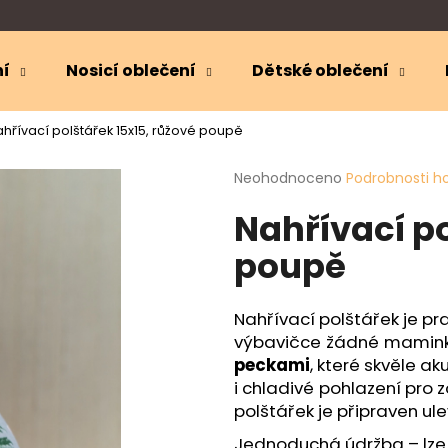
🎁
SLEVA 10 %
NA VŠECHNO KOJICÍ OBLEČENÍ
KOJENI10
ní
Nosicí oblečení
Dětské oblečení
Co potřebujete najít?
hřívací polštářek 15x15, růžové poupě
Průměrné
Neohodnoceno
Podrobnosti h
HLEDAT
hodnocení
Nahřívací po
produktu
je
poupě
0,0
Doporučujeme
z
5
hvězdiček.
Nahřívací polštářek je pr
výbavičce žádné maminky
peckami
, které skvěle ak
i chladivé pohlazení pro z
polštářek je připraven ulev
Jednoduchá údržba – lz