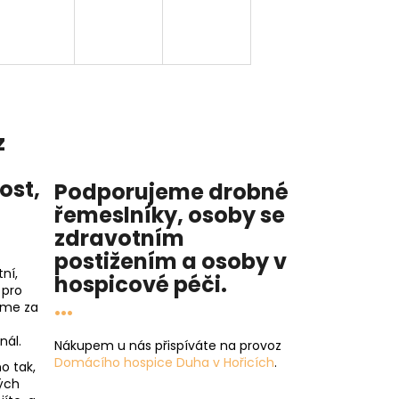
z
nost
,
Podporujeme drobné
řemeslníky, osoby se
zdravotním
postižením a osoby v
ní,
hospicové péči
.
 pro
...
íme za
nál.
Nákupem u nás přispíváte na provoz
Domácího hospice Duha v Hořicích
.
o tak,
ých