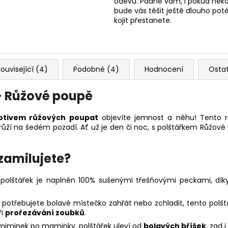
oděvů. Padne vám, i pokud nekoj
bude vás těšit ještě dlouho poté
kojit přestanete.
ouvisející (4)
Podobné (4)
Hodnocení
Osta
– Růžové poupě
tivem růžových poupat
objevíte jemnost a něhu! Tento 
ůží na šedém pozadí. Ať už je den či noc, s polštářkem Růžové
 zamilujete?
polštářek je naplněn 100% sušenými třešňovými peckami, díky 
 potřebujete bolavé místečko zahřát nebo zchladit, tento polštá
ři
prořezávání zoubků
.
miminek po maminky, polštářek uleví od
bolavých bříšek
, zad 