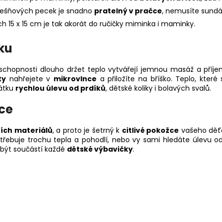
třešňových pecek je snadno
pratelný v pračce
, nemusíte sundá
h 15 x 15 cm je tak akorát do ručičky miminka i maminky.
ku
schopnosti dlouho držet teplo vytvářejí jemnou masáž a příj
ty
nahřejete v
mikrovlnce
a přiložíte na bříško. Teplo, kter
ťátku
rychlou úlevu od prdíků
, dětské koliky i bolavých svalů.
žce
ích materiálů
, a proto je šetrný k
citlivé pokožce
vašeho děťá
třebuje trochu tepla a pohodlí, nebo vy sami hledáte úlevu od 
 být součástí každé
dětské výbavičky
.