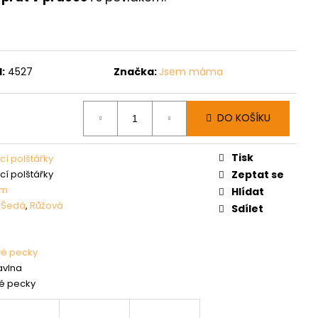
:
4527
Značka:
Jsem máma
DO KOŠÍKU
Tisk
cí polštářky
cí polštářky
Zeptat se
cm
Hlídat
,
Šedá
,
Růžová
Sdílet
vé pecky
avlna
é pecky