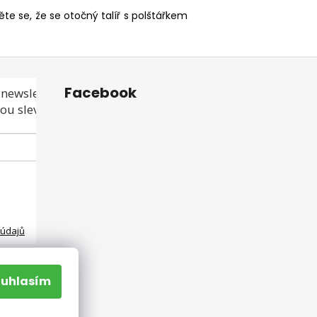
te se, že se otočný talíř s polštářkem
Facebook
newsletteru a
ou slevu ani akci!
 údajů
ouhlasím