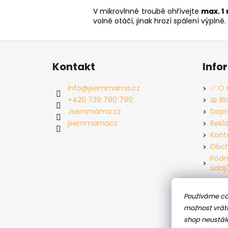
V mikrovlnné troubě ohřívejte
max. 1
volně otáčí, jinak hrozí spálení výpl
Z
á
Kontakt
Info
p
a
info
@
jsemmama.cz
✅ O 
t
+420 739 790 790
📖 Bl
í
Jsemmáma.cz
Dopr
jsemmamacz
Rekl
Kont
Obch
Podm
údaj
Používáme co
možnost vráti
shop neustál