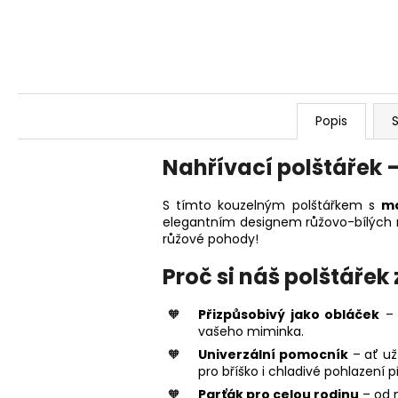
Popis
S
Nahřívací polštářek 
S tímto kouzelným polštářkem s
mo
elegantním designem růžovo-bílých r
růžové pohody!
Proč si náš polštářek
Přizpůsobivý jako obláček
– 
vašeho miminka.
Univerzální pomocník
– ať už
pro bříško i chladivé pohlazení p
Parťák pro celou rodinu
– od 