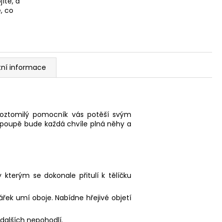
íte, a
, co
tní informace
roztomilý pomocník vás potěší svým
 poupě bude každá chvíle plná něhy a
kterým se dokonale přitulí k tělíčku
řek umí oboje. Nabídne hřejivé objetí
i dalších nepohodlí.