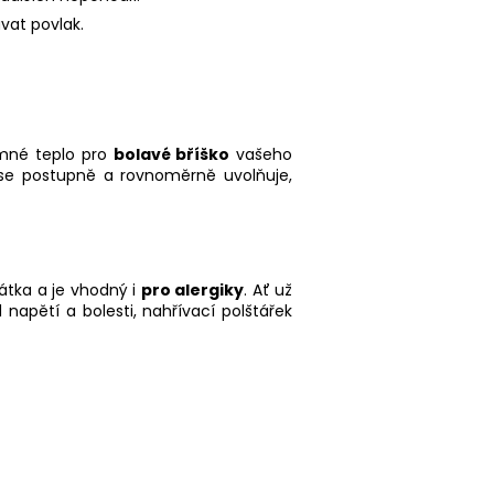
vat povlak.
emné teplo pro
bolavé bříško
vašeho
é se postupně a rovnoměrně uvolňuje,
tka a je vhodný i
pro alergiky
. Ať už
napětí a bolesti, nahřívací polštářek