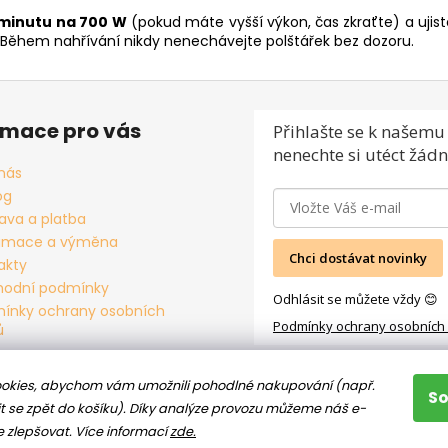
 minutu
na 700 W
(pokud máte vyšší výkon, čas zkraťte) a ujistě
ně. Během nahřívání nikdy nenechávejte polštářek bez dozoru.
rmace pro vás
Přihlašte se
k našemu 
nenechte si utéct žádn
nás
og
ava a platba
amace a výměna
Chci dostávat novinky
akty
odní podmínky
Odhlásit se můžete vždy 😊
ínky ochrany osobních
Podmínky ochrany osobních
ů
okies, abychom vám umožnili pohodlné nakupování (např.
S
t se zpět do košíku). Díky analýze provozu můžeme náš e-
e zlepšovat.
Více informací
zde.