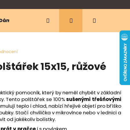
Hledat
Přihlášení
Nákupní
Dámské oblečení
Ergonomická nosítka
košík
odnocení
lštářek 15x15, růžové
aktický pomocník, který by neměl chybět v základní
. Tento polštářek se 100%
sušenými třešňovými
umulují teplo i chlad, nabízí hřejivé objetí pro bříško
oubky. Stačí chvilička v mikrovlnce nebo v lednici a
it od jakékoliv bolístky.
e
prát v pračce
i s povlakem.