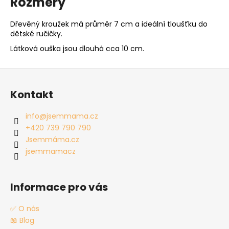
Rozměry
Dřevěný kroužek má průměr 7 cm a ideální tloušťku do
dětské ručičky.
Látková ouška jsou dlouhá cca 10 cm.
Z
á
Kontakt
p
a
info
@
jsemmama.cz
t
+420 739 790 790
í
Jsemmáma.cz
jsemmamacz
Informace pro vás
✅ O nás
📖 Blog