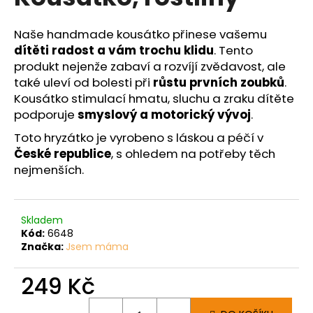
č
je
0,0
u
z
j
Naše handmade kousátko přinese vašemu
5
e
dítěti radost a vám trochu klidu
. Tento
hvězdiček.
m
produkt nejenže zabaví a rozvíjí zvědavost, ale
e
také uleví od bolesti při
růstu prvních zoubků
.
Kousátko stimulací hmatu, sluchu a zraku dítěte
podporuje
smyslový a motorický vývoj
.
Toto hryzátko je vyrobeno s láskou a péčí v
České republice
, s ohledem na potřeby těch
nejmenších.
Skladem
Kód:
6648
Značka:
Jsem máma
249 Kč
Měrná