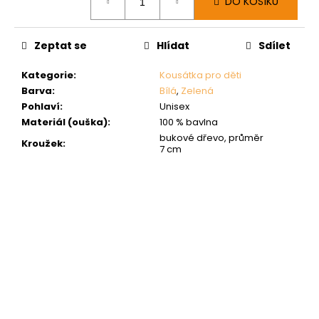
DO KOŠÍKU
cena:
Zeptat se
Hlídat
Sdílet
Kategorie
:
Kousátka pro děti
Barva
:
Bílá
,
Zelená
Pohlaví
:
Unisex
Materiál (ouška)
:
100 % bavlna
bukové dřevo, průměr
Kroužek
:
7 cm