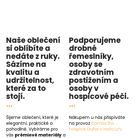
Naše oblečení
Podporujeme
si oblíbíte a
drobné
nedáte z ruky.
řemeslníky,
Sázíme na
osoby se
kvalitu
a
zdravotním
udržitelnost
,
postižením a
které za to
osoby v
stojí.
hospicové péči
.
...
...
Šijeme oblečení, které je
Nákupem u nás přispíváte
elegantní, praktické a
na provoz
Domácího
pohodlné. Vybíráme pro
hospice Duha v Hořicích
.
vás
prémiové materiály
a