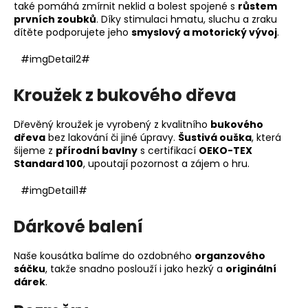
také pomáhá zmírnit neklid a bolest spojené s
růstem
prvních zoubků
. Díky stimulaci hmatu, sluchu a zraku
dítěte podporujete jeho
smyslový a motorický vývoj
.
#imgDetail2#
Kroužek z bukového dřeva
Dřevěný kroužek je vyrobený z kvalitního
bukového
dřeva
bez lakování či jiné úpravy.
Šustivá ouška
, která
šijeme z
přírodní bavlny
s certifikací
OEKO-TEX
Standard 100
, upoutají pozornost a zájem o hru.
#imgDetail1#
Dárkové balení
Naše kousátka balíme do ozdobného
organzového
sáčku
, takže snadno poslouží i jako hezký a
originální
dárek
.