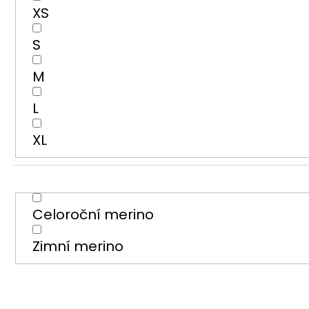
XS
S
M
L
XL
Celoroční merino
Zimní merino