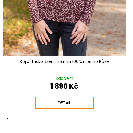
Kojicí tričko Jsem máma 100% merino Růže
Skladem
1 890 Kč
DETAIL
S
L