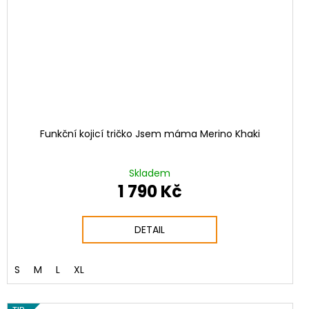
Funkční kojicí tričko Jsem máma Merino Khaki
Skladem
1 790 Kč
DETAIL
S
M
L
XL