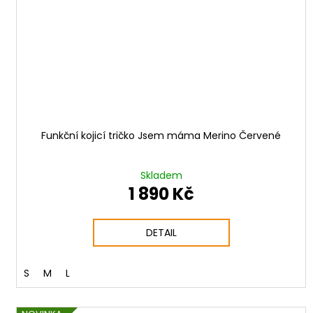
Funkční kojicí tričko Jsem máma Merino Červené
Skladem
1 890 Kč
DETAIL
S
M
L