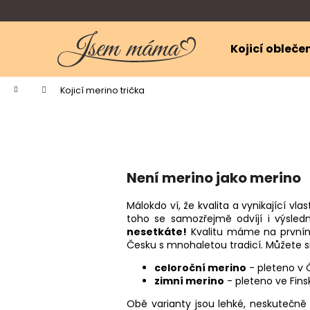
K
Přejít
na
o
obsah
Zpět
Zpět
š
Kojicí obleče
do
do
í
k
obchodu
obchodu
Domů
Kojicí merino trička
Není merino jako merino
Málokdo ví, že kvalita a vynikající v
toho se samozřejmě odvíjí i výsled
nesetkáte!
Kvalitu máme na prvním
Česku s mnohaletou tradicí. Můžete si
celoroční merino
- pleteno v Č
zimní merino
- pleteno ve Fins
Obě varianty jsou lehké, neskutečně 