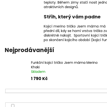
teploty. Během zimy stačí nosit jedn
atraktivních designů.
Střih, který vám padne
Kojicí merino tričko Jsem máma má že
přední díl, kdy se horní vrstva tričk
diskrétně nakojit. Sportovní kojicí trič
po skončení kojicího období (kojicí fu
Nejprodávanější
Funkční kojicí tričko Jsem máma Merino
Khaki
Skladem
1 790 Kč