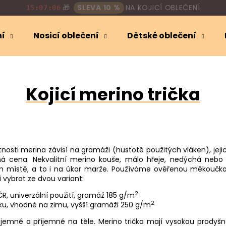
🎁
SLEVA 10 %
NA KOJICÍ OBLEČENÍ
15:07:04
ní
Nosicí oblečení
Dětské oblečení
Co potřebujete najít?
Kojicí merino trička
HLEDAT
Doporučujeme
lastnosti merina závisí na gramáži (hustotě použitých vláken), je
ná cena. Nekvalitní merino kouše, málo hřeje, nedýchá neb
 místě, a to i na úkor marže. Používáme ověřenou měkoučkou
 vybrat ze dvou variant:
2
R, univerzální použití,
gramáž 185 g/m
2
ku, vhodné na zimu, vyšší gramáži 250 g/m
jemné a příjemné na těle. Merino trička mají vysokou prodyšnos