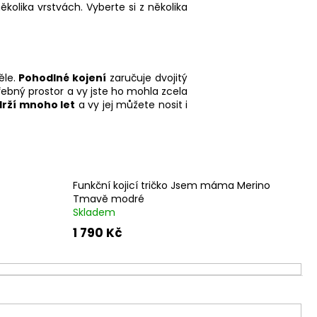
olika vrstvách. Vyberte si z několika
ěle.
Pohodlné kojení
zaručuje dvojitý
řebný prostor a vy jste ho mohla zcela
drží mnoho let
a vy jej můžete nosit i
Funkční kojicí tričko Jsem máma Merino
Tmavě modré
Skladem
1 790 Kč