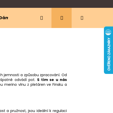
Hledat
Přihlášení
Nákupní
Dámské oblečení
Ergonomická nosítka
košík
jich jemnosti a způsobu zpracování. Od
o špatně odvádí pot.
S tím se u nás
 merino vlnu z pletáren ve Finsku a
t a pružnost, jsou ideální k regulaci