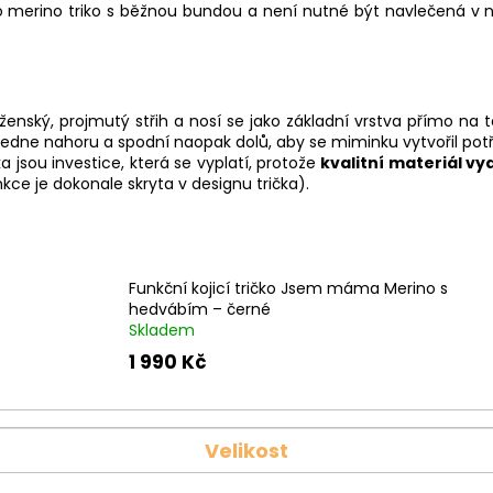
o merino triko s běžnou bundou a není nutné být navlečená v něk
nský, projmutý střih a nosí se jako základní vrstva přímo na t
a zvedne nahoru a spodní naopak dolů, aby se miminku vytvořil pot
ka jsou investice, která se vyplatí, protože
kvalitní materiál vy
nkce je dokonale skryta v designu trička).
Funkční kojicí tričko Jsem máma Merino s
hedvábím – černé
Skladem
1 990 Kč
Velikost