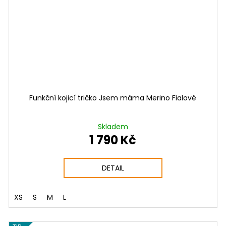
Funkční kojicí tričko Jsem máma Merino Fialové
Skladem
1 790 Kč
DETAIL
XS
S
M
L