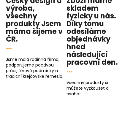
Český design a
Zboží máme
k
y
výroba,
skladem
v
všechny
fyzicky u nás
.
ý
produkty
Jsem
Díky tomu
p
máma
šijeme v
odesíláme
i
ČR.
objednávky
s
...
hned
u
následující
Jsme malá rodinná firma,
pracovní den
.
podporujeme poctivou
...
práci, férové podmínky a
tradiční krejčovské řemeslo.
Všechny produkty si
můžete vyzkoušet a
osahat.