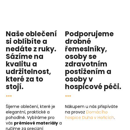
Naše oblečení
Podporujeme
si oblíbíte a
drobné
nedáte z ruky.
řemeslníky,
Sázíme na
osoby se
kvalitu
a
zdravotním
udržitelnost
,
postižením a
které za to
osoby v
stojí.
hospicové péči
.
...
...
Šijeme oblečení, které je
Nákupem u nás přispíváte
elegantní, praktické a
na provoz
Domácího
pohodlné. Vybíráme pro
hospice Duha v Hořicích
.
vás
prémiové materiály
a
ručíme za precizní