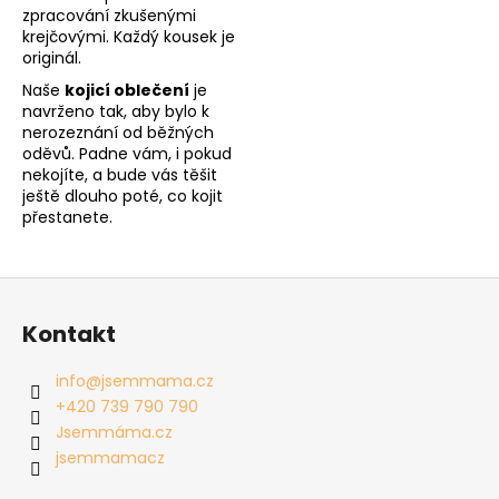
zpracování zkušenými
krejčovými. Každý kousek je
originál.
Naše
kojicí oblečení
je
navrženo tak, aby bylo k
nerozeznání od běžných
oděvů. Padne vám, i pokud
nekojíte, a bude vás těšit
ještě dlouho poté, co kojit
přestanete.
Z
á
Kontakt
p
a
info
@
jsemmama.cz
t
+420 739 790 790
í
Jsemmáma.cz
jsemmamacz