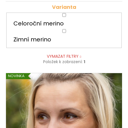
Varianta
Celoroční merino
Zimní merino
VYMAZAT FILTRY
Položek k zobrazení:
1
V
NOVINKA
ý
p
i
s
p
r