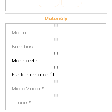
č
u
j
e
Materiály
m
e
Modal
Bambus
Merino vlna
Funkční materiál
MicroModal®
Tencel®