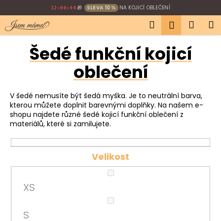
K
Přejít
🎁
SLEVA 10 %
NA KOJICÍ OBLEČENÍ
12:08:44
na
o
Hledat
Náku
M
obsah
Přihlášen
Zpět
Zpět
š
í
košík
Šedé funkční kojicí
C
k
o
oblečení
p
o
V šedé nemusíte být šedá myška. Je to neutrální barva,
t
kterou můžete doplnit barevnými doplňky. Na našem e-
shopu najdete různé šedé kojicí funkční oblečení z
ř
materiálů, které si zamilujete.
e
b
u
Velikost
j
e
XS
t
e
S
n