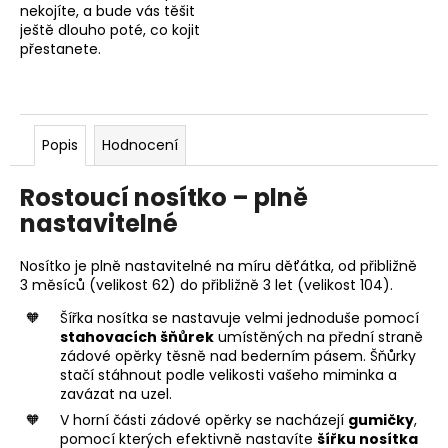
nekojíte, a bude vás těšit
ještě dlouho poté, co kojit
přestanete.
Popis
Hodnocení
Rostoucí nosítko – plně
nastavitelné
Nosítko je plně nastavitelné na míru děťátka, od přibližně
3 měsíců (velikost 62) do přibližně 3 let (velikost 104).
Šířka nosítka se nastavuje velmi jednoduše pomocí
stahovacích šňůrek
umístěných na přední straně
zádové opěrky těsně nad bederním pásem. Šňůrky
stačí stáhnout podle velikosti vašeho miminka a
zavázat na uzel.
V horní části zádové opěrky se nacházejí
gumičky
,
pomocí kterých efektivně nastavíte
šířku nosítka