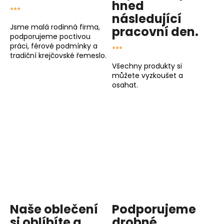
...
hned
následující
Jsme malá rodinná firma,
pracovní den
.
podporujeme poctivou
...
práci, férové podmínky a
tradiční krejčovské řemeslo.
Všechny produkty si
můžete vyzkoušet a
osahat.
Naše oblečení
Podporujeme
si oblíbíte a
drobné