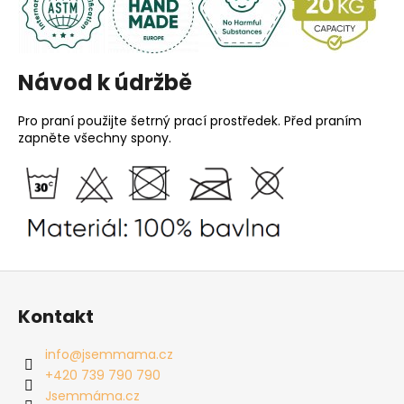
Návod k údržbě
Pro praní použijte šetrný prací prostředek. Před praním
zapněte všechny spony.
Z
á
Kontakt
p
a
info
@
jsemmama.cz
t
+420 739 790 790
í
Jsemmáma.cz