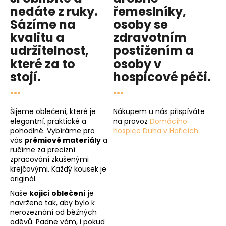
nedáte z ruky.
řemeslníky,
Sázíme na
osoby se
kvalitu
a
zdravotním
udržitelnost
,
postižením a
které za to
osoby v
stojí.
hospicové péči
.
...
...
Šijeme oblečení, které je
Nákupem u nás přispíváte
elegantní, praktické a
na provoz
Domácího
pohodlné. Vybíráme pro
hospice Duha v Hořicích
.
vás
prémiové materiály
a
ručíme za precizní
zpracování zkušenými
krejčovými. Každý kousek je
originál.
Naše
kojicí oblečení
je
navrženo tak, aby bylo k
nerozeznání od běžných
oděvů. Padne vám, i pokud