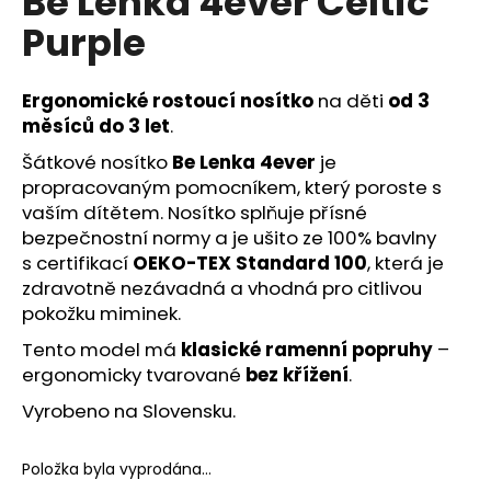
Be Lenka 4ever Celtic
č
z
u
Purple
5
j
hvězdiček.
e
m
Ergonomické rostoucí nosítko
na děti
od 3
e
měsíců do
3 let
.
Šátkové nosítko
Be Lenka 4ever
je
propracovaným pomocníkem, který poroste s
vaším dítětem. Nosítko splňuje přísné
bezpečnostní normy a je ušito ze 100% bavlny
s certifikací
OEKO-TEX Standard 100
, která je
zdravotně nezávadná a vhodná pro citlivou
pokožku miminek.
Tento model má
klasické ramenní popruhy
–
ergonomicky tvarované
bez křížení
.
Vyrobeno na Slovensku.
Položka byla vyprodána…