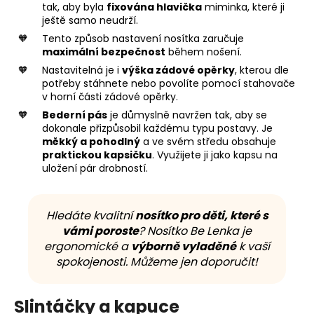
tak, aby byla
fixována hlavička
miminka, které ji
ještě samo neudrží.
Tento způsob nastavení nosítka zaručuje
maximální bezpečnost
během nošení.
Nastavitelná je i
výška zádové opěrky
, kterou dle
potřeby stáhnete nebo povolíte pomocí stahovače
v horní části zádové opěrky.
Bederní pás
je důmyslně navržen tak, aby se
dokonale přizpůsobil každému typu postavy. Je
měkký a pohodlný
a ve svém středu obsahuje
praktickou kapsičku
. Využijete ji jako kapsu na
uložení pár drobností.
Hledáte kvalitní
nosítko pro děti, které s
vámi poroste
? Nosítko Be Lenka je
ergonomické a
výborně vyladěné
k vaší
spokojenosti. Můžeme jen doporučit!
Slintáčky a kapuce