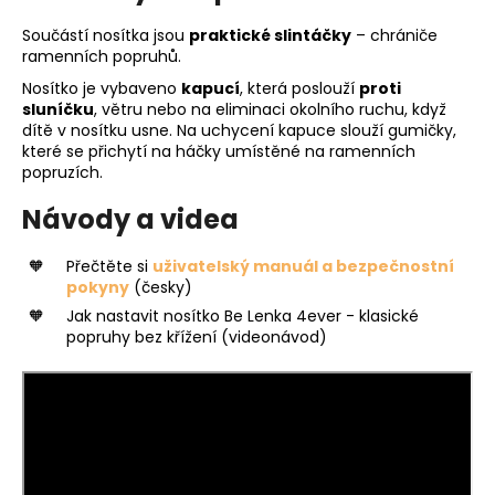
Součástí nosítka jsou
praktické slintáčky
– chrániče
ramenních popruhů.
Nosítko je vybaveno
kapucí
, která poslouží
proti
sluníčku
, větru nebo na eliminaci okolního ruchu, když
dítě v nosítku usne. Na uchycení kapuce slouží gumičky,
které se přichytí na háčky umístěné na ramenních
popruzích.
Návody a videa
Přečtěte si
uživatelský manuál a bezpečnostní
pokyny
(česky)
Jak nastavit nosítko Be Lenka 4ever - klasické
popruhy bez křížení (videonávod)