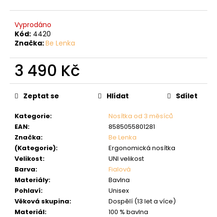
Vyprodáno
Kód:
4420
Značka:
Be Lenka
3 490 Kč
Měrná
cena:
Zeptat se
Hlídat
Sdílet
Kategorie
:
Nosítka od 3 měsíců
EAN
:
8585055801281
Značka
:
Be Lenka
(Kategorie)
:
Ergonomická nosítka
Velikost
:
UNI velikost
Barva
:
Fialová
Materiály
:
Bavlna
Pohlaví
:
Unisex
Věková skupina
:
Dospělí (13 let a více)
Materiál
:
100 % bavlna