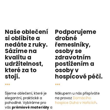
Naše oblečení
Podporujeme
si oblíbíte a
drobné
nedáte z ruky.
řemeslníky,
Sázíme na
osoby se
kvalitu
a
zdravotním
udržitelnost
,
postižením a
které za to
osoby v
stojí.
hospicové péči
.
...
...
Šijeme oblečení, které je
Nákupem u nás přispíváte
elegantní, praktické a
na provoz
Domácího
pohodlné. Vybíráme pro
hospice Duha v Hořicích
.
vás
prémiové materiály
a