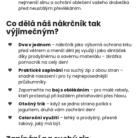
nejmenší slinu a ochrání oblečení vašeho drobečka
před neustálým převlékáním.
Co dělá náš nákrčník tak
výjimečným?
Dva v jednom
– nákrčník jako výborná ochrana krku
před větrem a menší děti jej využijí i jako slintáček
díky prodyšnému a savému materiálu – zkrátka
pomocník na celý den!
Praktické zapínání
na suchý zip z obou stran –
snadné nasazení i pro ty nejneposednější
průzkumníky.
Zapomeňte na
boj s oblékáním
– pro malé rebely,
kteří protestují při každém přetahování přes hlavu.
Otočný trik
– když se jedna strana potká s
jogurtem, druhá vám zachrání den!
Celoroční využití
– lehký a prodyšný, přesně
takový, jaký má být.