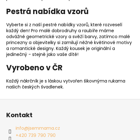
Pestrá nabídka vzorů
Vyberte si z naší pestré nabídky vzorů, které rozveselí
každý den! Pro malé dobrodruhy a raubíře máme
odvážné geometrické vzory a svěží barvy, zatímco malé
princezny a objevitelky si zamilují něžné květinové motivy
a romantické designy. Každý kousek je originální a
jedinečný - stejně jako vaše dítě!
Vyrobeno v ČR
Každý nákrčník je s láskou vytvořen šikovnýma rukama
našich českých švadlenek.
Z
á
Kontakt
p
a
info
@
jsemmama.cz
t
+420 739 790 790