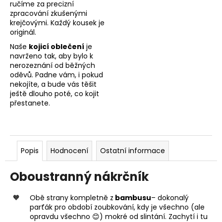
ručíme za precizní
zpracování zkušenými
krejčovými. Každý kousek je
originál.
Naše
kojicí oblečení
je
navrženo tak, aby bylo k
nerozeznání od běžných
oděvů. Padne vám, i pokud
nekojíte, a bude vás těšit
ještě dlouho poté, co kojit
přestanete.
Popis
Hodnocení
Ostatní informace
Oboustranný nákrčník
Obě strany kompletně z
bambusu
– dokonalý
parťák pro období zoubkování, kdy je všechno (ale
opravdu všechno 😊) mokré od slintání. Zachytí i tu