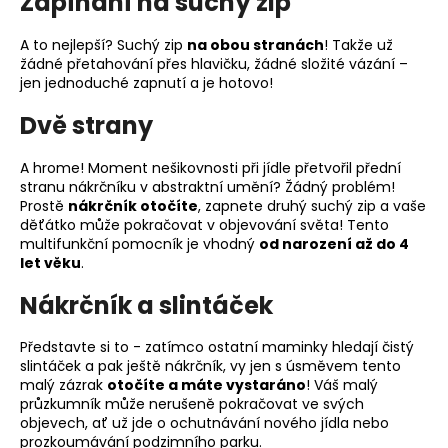
Zapínání na suchý zip
A to nejlepší? Suchý zip
na obou stranách
! Takže už
žádné přetahování přes hlavičku, žádné složité vázání –
jen jednoduché zapnutí a je hotovo!
Dvě strany
A hrome! Moment nešikovnosti při jídle přetvořil přední
stranu nákrčníku v abstraktní umění? Žádný problém!
Prostě
nákrčník otočíte
, zapnete druhý suchý zip a vaše
děťátko může pokračovat v objevování světa! Tento
multifunkční pomocník je vhodný
od narození až do 4
let věku
.
Nákrčník a slintáček
Představte si to - zatímco ostatní maminky hledají čistý
slintáček a pak ještě nákrčník, vy jen s úsměvem tento
malý zázrak
otočíte a máte vystaráno
! Váš malý
průzkumník může nerušeně pokračovat ve svých
objevech, ať už jde o ochutnávání nového jídla nebo
prozkoumávání podzimního parku.