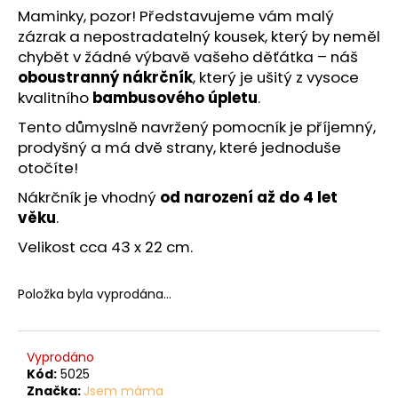
č
z
Maminky, pozor! Představujeme vám malý
u
5
zázrak a nepostradatelný kousek, který by neměl
j
hvězdiček.
chybět v žádné výbavě vašeho děťátka – náš
e
oboustranný nákrčník
, který je ušitý z vysoce
m
kvalitního
bambusového úpletu
.
e
Tento důmyslně navržený pomocník je příjemný,
prodyšný a má dvě strany, které jednoduše
otočíte!
Nákrčník je vhodný
od narození až do 4 let
věku
.
Velikost cca 43 x 22 cm.
Položka byla vyprodána…
Vyprodáno
Kód:
5025
Značka:
Jsem máma