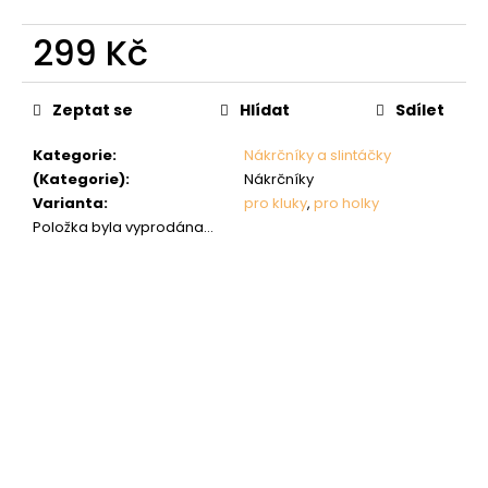
299 Kč
Měrná
cena:
Zeptat se
Hlídat
Sdílet
Kategorie
:
Nákrčníky a slintáčky
(Kategorie)
:
Nákrčníky
Varianta
:
pro kluky
,
pro holky
Položka byla vyprodána…