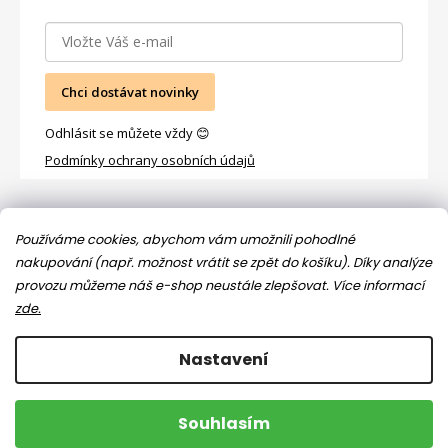
Chci dostávat novinky
Odhlásit se můžete vždy 😊
Podmínky ochrany osobních údajů
Facebook
Používáme cookies, abychom vám umožnili pohodlné
nakupování (např. možnost vrátit se zpět do košíku). Díky analýze
provozu můžeme náš e-shop neustále zlepšovat.
Více informací
zde.
Nastavení
Copyright 2026
Jsem máma
. Všechna práva vyhrazena.
Souhlasím
Upravit nastavení cookies