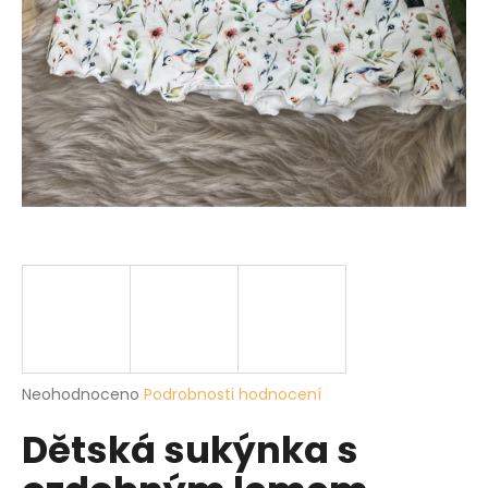
a
j
í
t
?
HLEDAT
D
o
p
Průměrné
Neohodnoceno
Podrobnosti hodnocení
hodnocení
o
Dětská sukýnka s
produktu
r
je
u
0,0