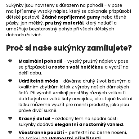
Sukýnky jsou navrženy s důrazem na pohodlí - v pase
mají příjemný vysoký náplet, který se dokonale přizpůsobí
dětské postavě.
Žádné nepříjemné gumy
nebo těsné
pásky, jen měkký,
pružný materiál
, který netlačí a
umožňuje bezstarostný pohyb při všech dětských
dobrodružstvích.
Proč si naše sukýnky zamilujete?
Maximální pohodlí
- vysoký pružný náplet v pase
se přizpůsobí a
roste s vaší holčičkou
a vydrží na
delší dobu.
Udržitelná móda
- dáváme druhý život krásným a
kvalitním zbytkům látek z výroby našich dámských
šatů. Při výrobě vznikají prostřihy různých velikostí,
do kterých se velké šaty nevejdou, ale stejně kvalitní
látku můžeme využít pro menší produkty, jako jsou
právě dívčí sukně.
Krásný detail
- ozdobný lem na spodní části
sukýnky dodává
elegantní a roztomilý vzhled
.
Všestranné použití
- perfektní na běžné nošení,
do školky i na
slavnostní příležitosti
.