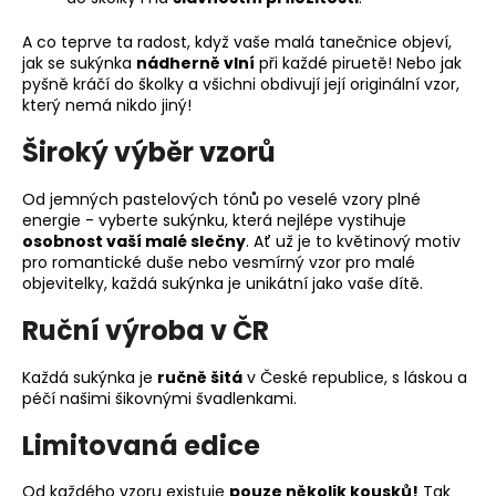
A co teprve ta radost, když vaše malá tanečnice objeví,
jak se sukýnka
nádherně vlní
při každé piruetě! Nebo jak
pyšně kráčí do školky a všichni obdivují její originální vzor,
který nemá nikdo jiný!
Široký výběr vzorů
Od jemných pastelových tónů po veselé vzory plné
energie - vyberte sukýnku, která nejlépe vystihuje
osobnost vaší malé slečny
. Ať už je to květinový motiv
pro romantické duše nebo vesmírný vzor pro malé
objevitelky, každá sukýnka je unikátní jako vaše dítě.
Ruční výroba v ČR
Každá sukýnka je
ručně šitá
v České republice, s láskou a
péčí našimi šikovnými švadlenkami.
Limitovaná edice
Od každého vzoru existuje
pouze několik kousků!
Tak