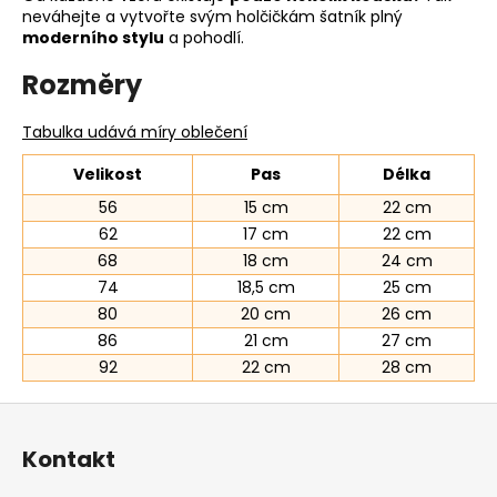
neváhejte a vytvořte svým holčičkám šatník plný
moderního stylu
a pohodlí.
Rozměry
Tabulka udává míry oblečení
Velikost
Pas
Délka
56
15 cm
22 cm
62
17 cm
22 cm
68
18 cm
24 cm
74
18,5 cm
25 cm
80
20 cm
26 cm
86
21 cm
27 cm
92
22 cm
28 cm
Z
á
Kontakt
p