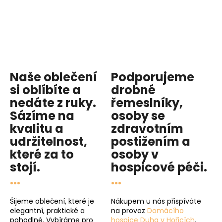
Naše oblečení
Podporujeme
si oblíbíte a
drobné
nedáte z ruky.
řemeslníky,
Sázíme na
osoby se
kvalitu
a
zdravotním
udržitelnost
,
postižením a
které za to
osoby v
stojí.
hospicové péči
.
...
...
Šijeme oblečení, které je
Nákupem u nás přispíváte
elegantní, praktické a
na provoz
Domácího
pohodlné. Vybíráme pro
hospice Duha v Hořicích
.