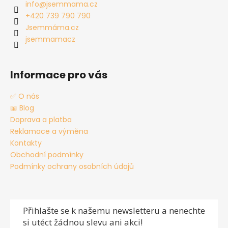
a
info
@
jsemmama.cz
t
+420 739 790 790
í
Jsemmáma.cz
jsemmamacz
Informace pro vás
✅ O nás
📖 Blog
Doprava a platba
Reklamace a výměna
Kontakty
Obchodní podmínky
Podmínky ochrany osobních údajů
Přihlašte se
k našemu newsletteru a nenechte
si utéct žádnou slevu ani akci!