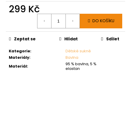
299 Kč
Měrná
DO KOŠÍKU
cena:
Zeptat se
Hlídat
Sdílet
Kategorie
:
Dětské sukně
Materiály
:
Bavlna
95 % bavlna, 5 %
Materiál
:
elastan