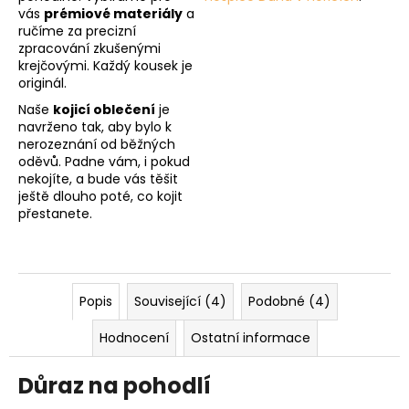
vás
prémiové materiály
a
ručíme za precizní
zpracování zkušenými
krejčovými. Každý kousek je
originál.
Naše
kojicí oblečení
je
navrženo tak, aby bylo k
nerozeznání od běžných
oděvů. Padne vám, i pokud
nekojíte, a bude vás těšit
ještě dlouho poté, co kojit
přestanete.
Popis
Související (4)
Podobné (4)
Hodnocení
Ostatní informace
Důraz na pohodlí