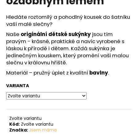
ozdobným lemem
č
z
u
5
j
hvězdiček.
Hledáte roztomilý a pohodlný kousek do šatníku
e
vaší malé slečny?
m
Naše
originální dětské sukýnky
jsou tím
e
pravým - krásné, praktické a navíc vyrobené s
láskou k přírodě i dětem. Každá sukýnka je
jedinečným kouskem, který promění vaši malou
slečnu v královnu hřiště.
Materiál – pružný úplet z kvalitní
bavlny
.
VARIANTA
Zvolte variantu
Kód:
Zvolte variantu
Značka:
Jsem máma