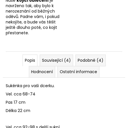
Naše
kojicí oblečení
je
navrženo tak, aby bylo k
nerozeznání od běžných
oděvů. Padne vám, i pokud
nekojíte, a bude vás těšit
ještě dlouho poté, co kojit
přestanete.
Popis
Související (4)
Podobné (4)
Hodnocení
Ostatní informace
Sukénka pro vaši dcerku.
Vel. cca 68-74
Pas 17 cm
Délka 22 cm
Vel. cca 92-98 s delší sukní