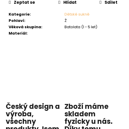
Zeptat se
Hlídat
Sdílet
Kategorie
:
Dětské sukně
Pohlaví
:
Ž
Věková skupina
:
Batolata (1 - 5 let)
Materiál
:
Český design a
Zboží máme
výroba,
skladem
všechny
fyzicky u nás
.
produkty
Jsem
Díky tomu