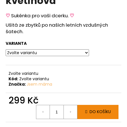
květinová
č
z
u
5
j
hvězdiček.
♡
Sukénka pro vaši dcerku.
♡
e
Ušitá ze zbytků po našich letních vzdušných
m
šatech.
e
VARIANTA
Zvolte variantu
Kód:
Zvolte variantu
Značka:
Jsem máma
299 Kč
Měrná
DO KOŠÍKU
cena: