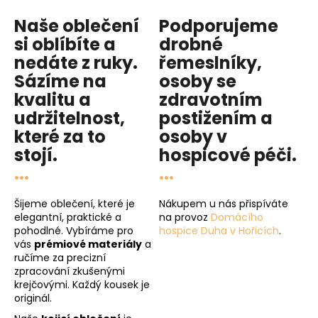
Naše oblečení
Podporujeme
si oblíbíte a
drobné
nedáte z ruky.
řemeslníky,
Sázíme na
osoby se
kvalitu
a
zdravotním
udržitelnost
,
postižením a
které za to
osoby v
stojí.
hospicové péči
.
...
...
Šijeme oblečení, které je
Nákupem u nás přispíváte
elegantní, praktické a
na provoz
Domácího
pohodlné. Vybíráme pro
hospice Duha v Hořicích
.
vás
prémiové materiály
a
ručíme za precizní
zpracování zkušenými
krejčovými. Každý kousek je
originál.