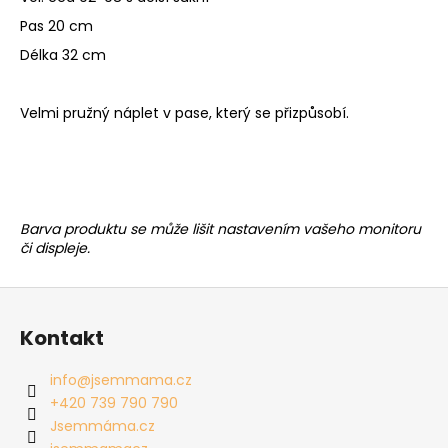
Pas 20 cm
Délka 32 cm
Velmi pružný náplet v pase, který se přizpůsobí.
Barva produktu se může lišit nastavením vašeho monitoru
či displeje.
Z
á
Kontakt
p
a
info
@
jsemmama.cz
t
+420 739 790 790
í
Jsemmáma.cz