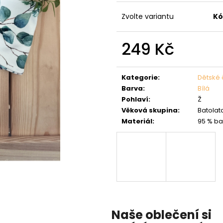
Zvolte variantu
Kó
249 Kč
Měrná
cena:
Kategorie
:
Dětské 
Barva
:
Bílá
Pohlaví
:
Ž
Věková skupina
:
Batolata
Materiál
:
95 % ba
Naše oblečení si