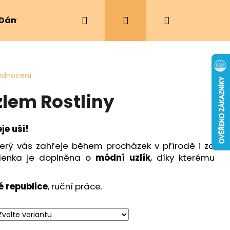
Hledat
Přihlášení
Nákupní
Dámské oblečení
Ergonomická nosítka
košík
odnocení
zlem Rostliny
je uši!
terý vás zahřeje během procházek v přírodě i za
elenka je doplněna o
módní uzlík
, díky kterému
é republice
, ruční práce.