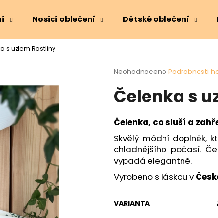
ní
Nosicí oblečení
Dětské oblečení
a s uzlem Rostliny
Co potřebujete najít?
Průměrné
Neohodnoceno
Podrobnosti h
hodnocení
Čelenka s u
produktu
HLEDAT
je
0,0
z
Čelenka, co sluší a zahře
5
Doporučujeme
hvězdiček.
Skvělý módní doplněk, k
chladnějšího počasí. Č
vypadá elegantně.
Vyrobeno s láskou v
Česk
VARIANTA