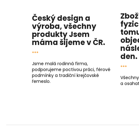
Zbož
Český design a
fyzi
výroba, všechny
tomu
produkty
Jsem
obje
máma
šijeme v ČR.
násl
...
den
.
...
Jsme malá rodinná firma,
podporujeme poctivou práci, férové
podmínky a tradiční krejčovské
Všechny
řemeslo.
a osahat