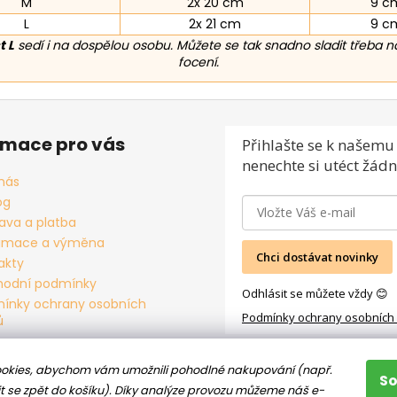
M
2x 20 cm
9 c
L
2x 21 cm
9 c
t L
sedí i na dospělou osobu. Můžete se tak snadno sladit třeba n
focení.
rmace pro vás
Přihlašte se
k našemu 
nenechte si utéct žádn
nás
og
ava a platba
amace a výměna
Chci dostávat novinky
akty
odní podmínky
Odhlásit se můžete vždy 😊
ínky ochrany osobních
Podmínky ochrany osobních
ů
okies, abychom vám umožnili pohodlné nakupování (např.
S
t se zpět do košíku). Díky analýze provozu můžeme náš e-