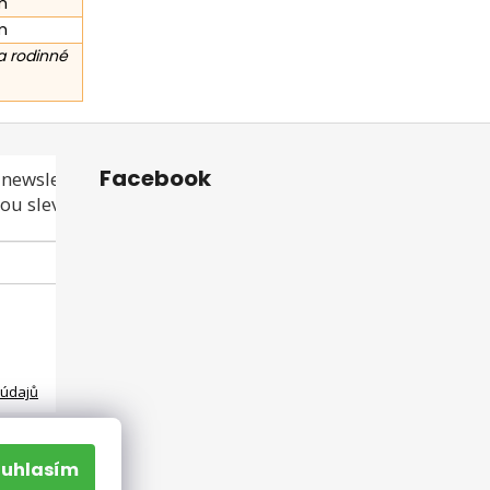
m
m
a rodinné
Facebook
newsletteru a
ou slevu ani akci!
 údajů
ouhlasím