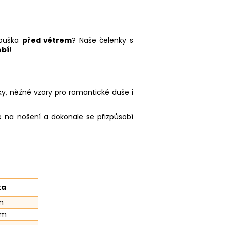
 ouška
před větrem
? Naše čelenky s
obí
!
ky, něžné vzory pro romantické duše i
 na nošení a dokonale se přizpůsobí
ka
m
cm