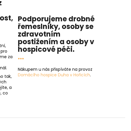
z
nost
,
Podporujeme drobné
řemeslníky, osoby se
zdravotním
postižením a osoby v
ní,
hospicové péči
.
 pro
...
íme za
nál.
Nákupem u nás přispíváte na provoz
Domácího hospice Duha v Hořicích
.
o tak,
ých
íte, a
, co