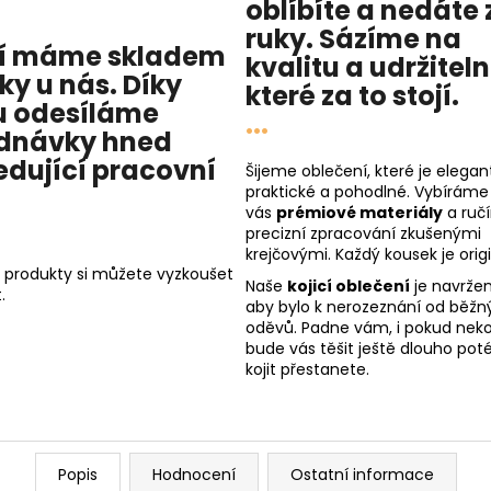
oblíbíte a nedáte 
ruky. Sázíme na
í máme skladem
kvalitu
a
udržitel
cky u nás
. Díky
které za to stojí.
 odesíláme
...
dnávky hned
edující pracovní
Šijeme oblečení, které je elegant
praktické a pohodlné. Vybíráme
vás
prémiové materiály
a ruč
precizní zpracování zkušenými
krejčovými. Každý kousek je origi
 produkty si můžete vyzkoušet
Naše
kojicí oblečení
je navržen
.
aby bylo k nerozeznání od běžn
oděvů. Padne vám, i pokud nekoj
bude vás těšit ještě dlouho poté
kojit přestanete.
Popis
Hodnocení
Ostatní informace