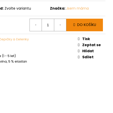
d:
Zvolte variantu
Značka:
Jsem máma
DO KOŠÍKU
Tisk
čepičky a čelenky
Zeptat se
Hlídat
 (1 - 5 let)
Sdílet
vlna, 5 % elastan