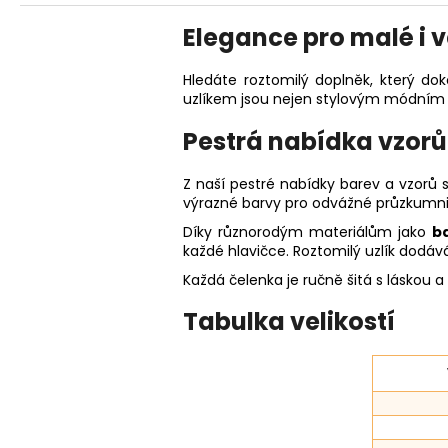
Elegance pro malé i 
Hledáte roztomilý doplněk, který dok
uzlíkem jsou nejen stylovým módním
Pestrá nabídka vzorů
Z naší pestré nabídky barev a vzorů 
výrazné barvy pro odvážné průzkumni
Díky různorodým materiálům jako
b
každé hlavičce. Roztomilý uzlík dodáv
Každá čelenka je ručně šitá s láskou a
Tabulka velikostí