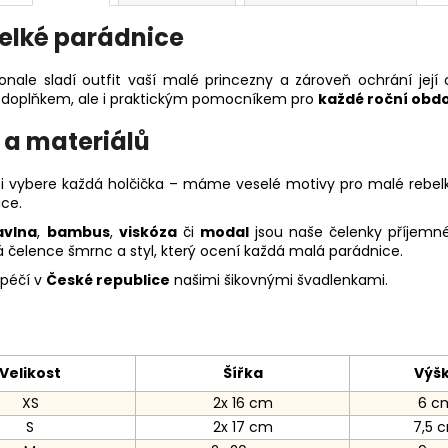
velké parádnice
onale sladí outfit vaší malé princezny a zároveň ochrání její
 doplňkem, ale i praktickým pomocníkem pro
každé roční obd
 a materiálů
si vybere každá holčička – máme veselé motivy pro malé rebel
ce.
avlna
,
bambus
,
viskóza
či
modal
jsou naše čelenky příjemné
á čelence šmrnc a styl, který ocení každá malá parádnice.
 péčí v
České republice
našimi šikovnými švadlenkami.
Velikost
Šířka
Výš
XS
2x 16 cm
6 c
S
2x 17 cm
7,5 