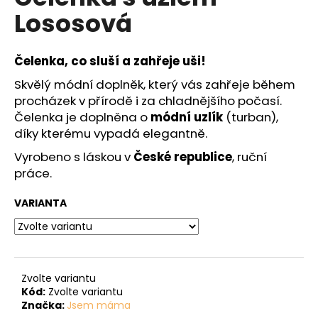
č
je
Lososová
0,0
u
z
j
5
e
hvězdiček.
Čelenka, co sluší a zahřeje uši!
m
e
Skvělý módní doplněk, který vás zahřeje během
procházek v přírodě i za chladnějšího počasí.
Čelenka je doplněna o
módní uzlík
(turban),
díky kterému vypadá elegantně.
Vyrobeno s láskou v
České republice
, ruční
práce.
VARIANTA
Zvolte variantu
Kód:
Zvolte variantu
Značka:
Jsem máma