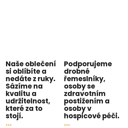
Naše oblečení
Podporujeme
si oblíbíte a
drobné
nedáte z ruky.
řemeslníky,
Sázíme na
osoby se
kvalitu
a
zdravotním
udržitelnost
,
postižením a
které za to
osoby v
stojí.
hospicové péči
.
...
...