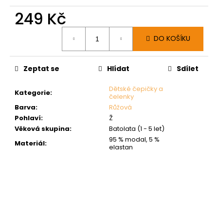
249 Kč
Měrná
DO KOŠÍKU
cena:
Zeptat se
Hlídat
Sdílet
Dětské čepičky a
Kategorie
:
čelenky
Barva
:
Růžová
Pohlaví
:
Ž
Věková skupina
:
Batolata (1 - 5 let)
95 % modal, 5 %
Materiál
:
elastan