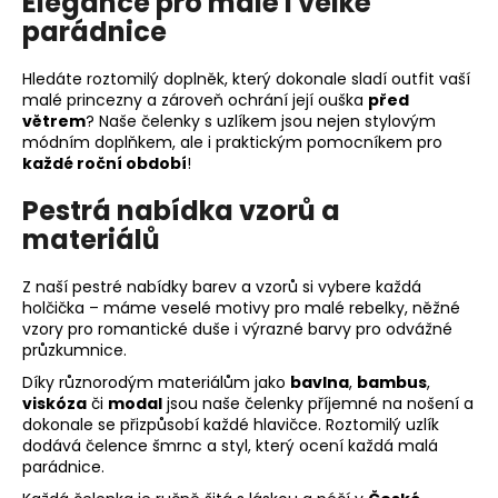
Elegance pro malé i velké
parádnice
Hledáte roztomilý doplněk, který dokonale sladí outfit vaší
malé princezny a zároveň ochrání její ouška
před
větrem
? Naše čelenky s uzlíkem jsou nejen stylovým
módním doplňkem, ale i praktickým pomocníkem pro
každé roční období
!
Pestrá nabídka vzorů a
materiálů
Z naší pestré nabídky barev a vzorů si vybere každá
holčička – máme veselé motivy pro malé rebelky, něžné
vzory pro romantické duše i výrazné barvy pro odvážné
průzkumnice.
Díky různorodým materiálům jako
bavlna
,
bambus
,
viskóza
či
modal
jsou naše čelenky příjemné na nošení a
dokonale se přizpůsobí každé hlavičce. Roztomilý uzlík
dodává čelence šmrnc a styl, který ocení každá malá
parádnice.