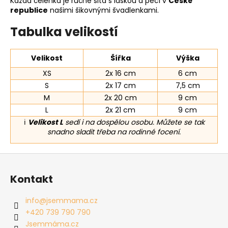
Každá čelenka je ručně šitá s láskou a péčí v
České
republice
našimi šikovnými švadlenkami.
Tabulka velikostí
Velikost
Šířka
Výška
XS
2x 16 cm
6 cm
S
2x 17 cm
7,5 cm
M
2x 20 cm
9 cm
L
2x 21 cm
9 cm
ℹ️
Velikost L
sedí i na dospělou osobu. Můžete se tak
snadno sladit třeba na rodinné focení.
Z
á
Kontakt
p
a
info
@
jsemmama.cz
t
+420 739 790 790
í
Jsemmáma.cz