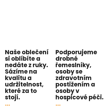
Naše oblečení
Podporujeme
si oblíbíte a
drobné
nedáte z ruky.
řemeslníky,
Sázíme na
osoby se
kvalitu
a
zdravotním
udržitelnost
,
postižením a
které za to
osoby v
stojí.
hospicové péči
.
...
...