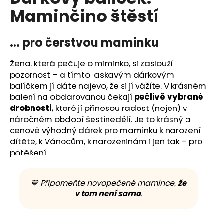
č
je
Maminčino štěstí
0,0
u
z
j
5
e
hvězdiček.
... pro čerstvou maminku
m
e
Žena, která pečuje o miminko, si zaslouží
pozornost – a tímto laskavým dárkovým
balíčkem jí dáte najevo, že si jí vážíte. V krásném
balení na obdarovanou čekají
pečlivě vybrané
drobnosti
, které jí přinesou radost (nejen) v
náročném období šestinedělí. Je to krásný a
cenově výhodný dárek pro maminku k narození
dítěte, k Vánocům, k narozeninám i jen tak – pro
potěšení.
🧡 Připomeňte novopečené mamince,
že
v tom není sama
.