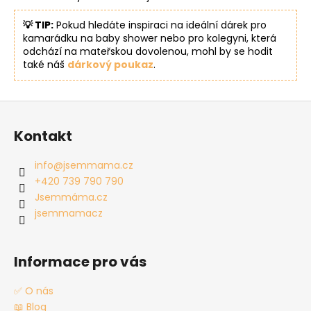
💡 TIP:
Pokud hledáte inspiraci na ideální dárek pro
kamarádku na baby shower nebo pro kolegyni, která
odchází na mateřskou dovolenou, mohl by se hodit
také náš
dárkový poukaz
.
Z
á
Kontakt
p
a
info
@
jsemmama.cz
t
+420 739 790 790
í
Jsemmáma.cz
jsemmamacz
Informace pro vás
✅ O nás
📖 Blog