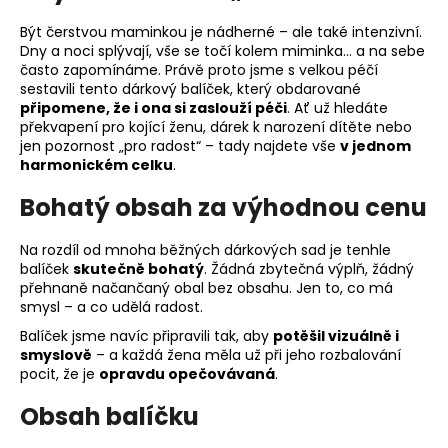
Být čerstvou maminkou je nádherné – ale také intenzivní.
Dny a noci splývají, vše se točí kolem miminka… a na sebe
často zapomínáme. Právě proto jsme s velkou péčí
sestavili tento dárkový balíček, který obdarované
připomene, že i ona si zaslouží péči
. Ať už hledáte
překvapení pro kojící ženu, dárek k narození dítěte nebo
jen pozornost „pro radost“ – tady najdete vše
v jednom
harmonickém celku
.
Bohatý obsah za výhodnou cenu
Na rozdíl od mnoha běžných dárkových sad je tenhle
balíček
skutečně bohatý
. Žádná zbytečná výplň, žádný
přehnaně načančaný obal bez obsahu. Jen to, co má
smysl – a co udělá radost.
Balíček jsme navíc připravili tak, aby
potěšil vizuálně i
smyslově
– a každá žena měla už při jeho rozbalování
pocit, že je
opravdu opečovávaná
.
Obsah balíčku