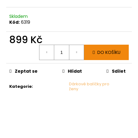
Skladem
Kód:
6319
899 Kč
Měrná
DO KOŠÍKU
cena:
Zeptat se
Hlídat
Sdílet
Dárkové balíčky pro
Kategorie
:
ženy