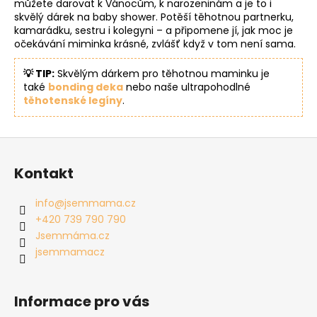
můžete darovat k Vánocům, k narozeninám a je to i
skvělý dárek na baby shower. Potěší těhotnou partnerku,
kamarádku, sestru i kolegyni – a připomene jí, jak moc je
očekávání miminka krásné, zvlášť když v tom není sama.
💡 TIP:
Skvělým dárkem pro těhotnou maminku je
také
bonding deka
nebo naše ultrapohodlné
těhotenské legíny
.
Z
á
Kontakt
p
a
info
@
jsemmama.cz
t
+420 739 790 790
í
Jsemmáma.cz
jsemmamacz
Informace pro vás