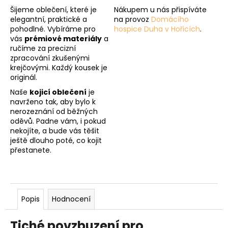
Šijeme oblečení, které je
Nákupem u nás přispíváte
elegantní, praktické a
na provoz
Domácího
pohodlné. Vybíráme pro
hospice Duha v Hořicích
.
vás
prémiové materiály
a
ručíme za precizní
zpracování zkušenými
krejčovými. Každý kousek je
originál.
Naše
kojicí oblečení
je
navrženo tak, aby bylo k
nerozeznání od běžných
oděvů. Padne vám, i pokud
nekojíte, a bude vás těšit
ještě dlouho poté, co kojit
přestanete.
Popis
Hodnocení
Tiché povzbuzení pro