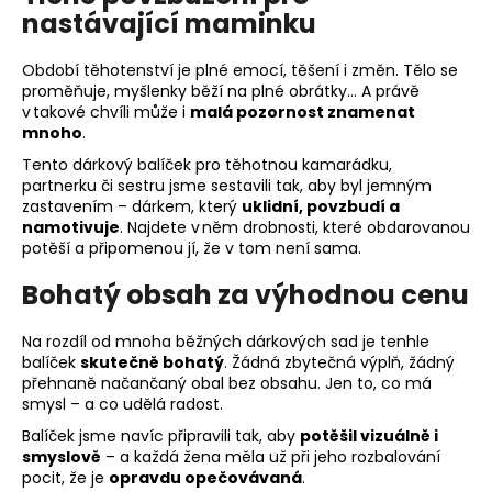
nastávající maminku
Období těhotenství je plné emocí, těšení i změn. Tělo se
proměňuje, myšlenky běží na plné obrátky… A právě
v takové chvíli může i
malá pozornost znamenat
mnoho
.
Tento dárkový balíček pro těhotnou kamarádku,
partnerku či sestru jsme sestavili tak, aby byl jemným
zastavením – dárkem, který
uklidní, povzbudí a
namotivuje
. Najdete v něm drobnosti, které obdarovanou
potěší a připomenou jí, že v tom není sama.
Bohatý obsah za výhodnou cenu
Na rozdíl od mnoha běžných dárkových sad je tenhle
balíček
skutečně bohatý
. Žádná zbytečná výplň, žádný
přehnaně načančaný obal bez obsahu. Jen to, co má
smysl – a co udělá radost.
Balíček jsme navíc připravili tak, aby
potěšil vizuálně i
smyslově
– a každá žena měla už při jeho rozbalování
pocit, že je
opravdu opečovávaná
.