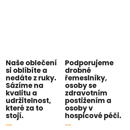
Naše oblečení
Podporujeme
si oblíbíte a
drobné
nedáte z ruky.
řemeslníky,
Sázíme na
osoby se
kvalitu
a
zdravotním
udržitelnost
,
postižením a
které za to
osoby v
stojí.
hospicové péči
.
...
...