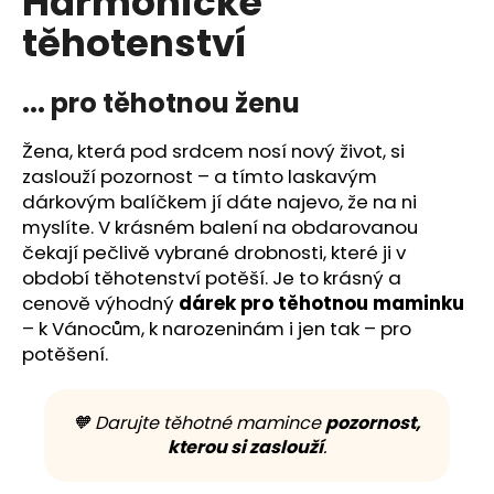
Harmonické
č
z
u
těhotenství
5
j
hvězdiček.
e
... pro těhotnou ženu
m
e
Žena, která pod srdcem nosí nový život, si
zaslouží pozornost – a tímto laskavým
dárkovým balíčkem jí dáte najevo, že na ni
myslíte. V krásném balení na obdarovanou
čekají pečlivě vybrané drobnosti, které ji v
období těhotenství potěší. Je to krásný a
cenově výhodný
dárek pro těhotnou maminku
– k Vánocům, k narozeninám i jen tak – pro
potěšení.
🧡 Darujte těhotné mamince
pozornost,
kterou si zaslouží
.