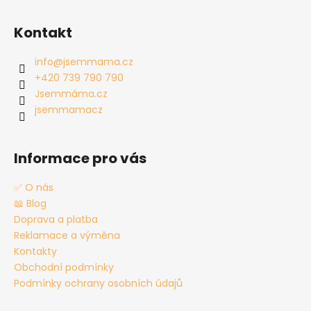
Z
á
Kontakt
p
a
info
@
jsemmama.cz
t
+420 739 790 790
í
Jsemmáma.cz
jsemmamacz
Informace pro vás
✅ O nás
📖 Blog
Doprava a platba
Reklamace a výměna
Kontakty
Obchodní podmínky
Podmínky ochrany osobních údajů