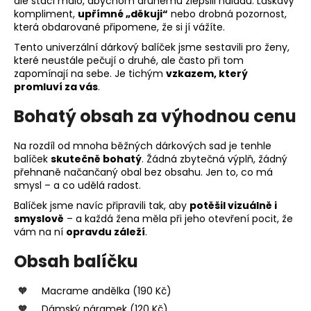
ale stačí málo, abychom druhému zlepšili náladu. Laskavý
kompliment,
upřímné „děkuji“
nebo drobná pozornost,
která obdarované připomene, že si jí vážíte.
Tento univerzální dárkový balíček jsme sestavili pro ženy,
které neustále pečují o druhé, ale často při tom
zapomínají na sebe. Je tichým
vzkazem, který
promluví za vás
.
Bohatý obsah za výhodnou cenu
Na rozdíl od mnoha běžných dárkových sad je tenhle
balíček
skutečně bohatý
. Žádná zbytečná výplň, žádný
přehnaně načančaný obal bez obsahu. Jen to, co má
smysl – a co udělá radost.
Balíček jsme navíc připravili tak, aby
potěšil vizuálně i
smyslově
– a každá žena měla při jeho otevření pocit, že
vám na ní
opravdu záleží
.
Obsah balíčku
Macrame andělka (190 Kč)
Dámský náramek (120 Kč)