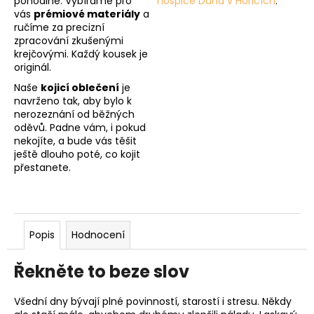
pohodlné. Vybíráme pro
hospice Duha v Hořicích
.
vás
prémiové materiály
a
ručíme za precizní
zpracování zkušenými
krejčovými. Každý kousek je
originál.
Naše
kojicí oblečení
je
navrženo tak, aby bylo k
nerozeznání od běžných
oděvů. Padne vám, i pokud
nekojíte, a bude vás těšit
ještě dlouho poté, co kojit
přestanete.
Popis
Hodnocení
Řekněte to beze slov
Všední dny bývají plné povinností, starostí i stresu. Někdy