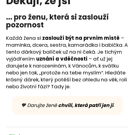
Děkuji, že jsi
č
z
u
5
j
hvězdiček.
... pro ženu, která si zaslouží
e
pozornost
m
e
Každá žena si
zaslouží být na prvním místě
–
maminka, dcera, sestra, kamarádka i babička. A
tento dárkový balíček už na ni čeká. Je tichým
vyjádřením
uznání a vděčnosti
– ať už jej
darujete k narozeninám, k Vánocům, k svátku
nebo jen tak, „protože na tebe myslím“. Hledáte
krásný dárek, který potěší bez ohledu na věk, roli
nebo životní fázi? Tady je.
🧡 Darujte ženě
chvíli, která patří jen jí
.