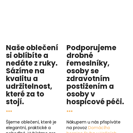
Naše oblečení
Podporujeme
si oblíbíte a
drobné
nedáte z ruky.
řemeslníky,
Sázíme na
osoby se
kvalitu
a
zdravotním
udržitelnost
,
postižením a
které za to
osoby v
stojí.
hospicové péči
.
...
...
Šijeme oblečení, které je
Nákupem u nás přispíváte
elegantní, praktické a
na provoz
Domácího