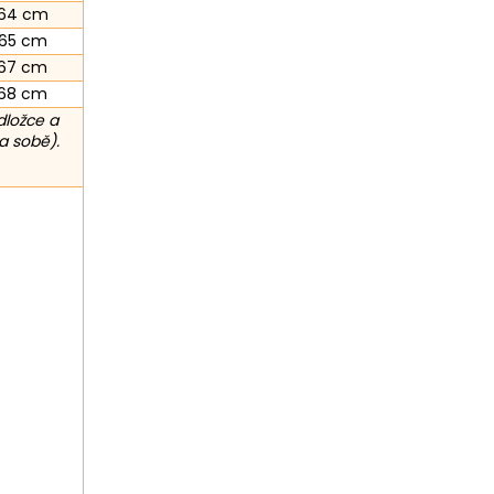
64 cm
65 cm
67 cm
68 cm
dložce a
a sobě).