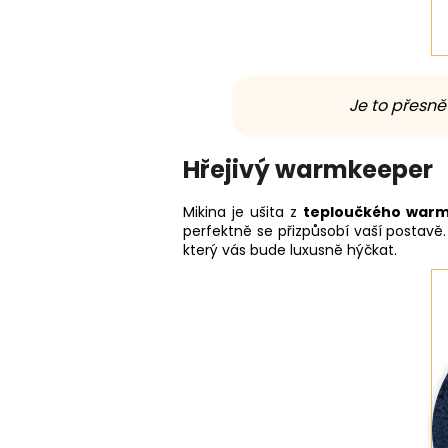
Je to přesně 
Hřejivý warmkeeper
Mikina je ušita z
teploučkého war
perfektně se přizpůsobí vaší postavě
který vás bude luxusně hýčkat.