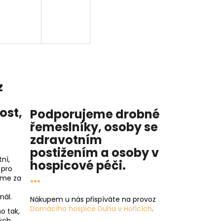
z
nost
,
Podporujeme drobné
řemeslníky, osoby se
zdravotním
postižením a osoby v
ní,
hospicové péči
.
 pro
...
íme za
nál.
Nákupem u nás přispíváte na provoz
Domácího hospice Duha v Hořicích
.
o tak,
ých