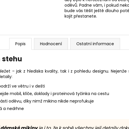
oděvů. Padne vám, i pokud nekoj
bude vás těšit ještě dlouho poté
kojit přestanete.
Popis
Hodnocení
Ostatní informace
 stehu
ležet – jak z hlediska kvality, tak i z pohledu designu. Nejenže
etaily:
podrží ve větru i v dešti
vejde mobil, klíče, doklady i proteinová tyčinka na cestu
ásti oděvu, díky nimž mikina nikde neprofukuje
vá a nedrhne
 dámské mikiny
je i to, že k sobě všechny její detaily do