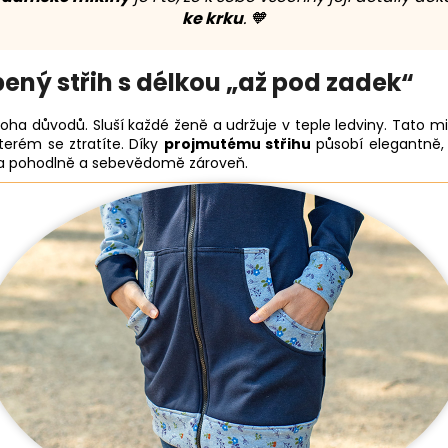
ke krku
. 🧡
ený střih s délkou „až pod zadek“
 důvodů. Sluší každé ženě a udržuje v teple ledviny. Tato mi
kterém se ztratíte. Díky
projmutému střihu
působí elegantně, 
ila pohodlně a sebevědomě zároveň.