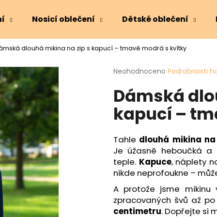
ní
Nosicí oblečení
Dětské oblečení
ámská dlouhá mikina na zip s kapucí – tmavě modrá s kvítky
Co potřebujete najít?
Průměrné
Neohodnoceno
Podrobnosti h
hodnocení
Dámská dlou
produktu
HLEDAT
je
kapucí – tm
0,0
z
5
Doporučujeme
hvězdiček.
Tahle
dlouhá mikina na 
Je úžasně heboučká a
teple.
Kapuce
, náplety n
nikde neprofoukne – můžete
A protože jsme mikinu 
zpracovaných švů až po
centimetru
. Dopřejte si 