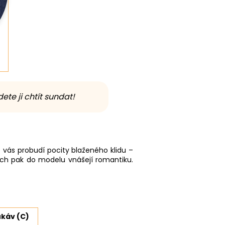
ete ji chtít sundat!
vás probudí pocity blaženého klidu –⁠⁠⁠⁠⁠⁠
h pak do modelu vnášejí romantiku.
káv (C)