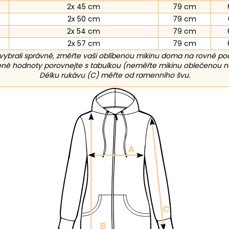
2x 45 cm
79 cm
2x 50 cm
79 cm
2x 54 cm
79 cm
2x 57 cm
79 cm
vybrali správně, změřte vaši oblíbenou mikinu doma na rovné po
é hodnoty porovnejte s tabulkou (neměřte mikinu oblečenou n
Délku rukávu (C) měřte od ramenního švu.