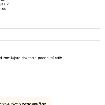
íte, a
, co
 si zamilujete dokonale padnoucí střih
konale ladí a
zapnete ji až