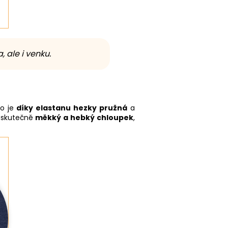
, ale i venku.
ho je
díky elastanu hezky pružná
a
neskutečně
měkký a hebký chloupek
,