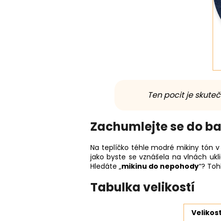
Ten pocit je skute
Zachumlejte se do b
Na teplíčko téhle modré mikiny tón v
jako byste se vznášela na vlnách ukl
Hledáte „
mikinu do nepohody
“? Toh
Tabulka velikostí
Velikos