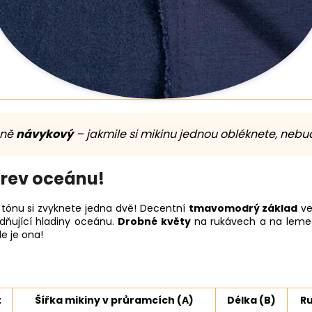
čně
návykový
– jakmile si mikinu jednou obléknete, nebud
arev oceánu!
 tónu si zvyknete jedna dvě! Decentní
tmavomodrý základ
ve 
idňující hladiny oceánu.
Drobné květy
na rukávech a na lemec
le je ona!
t
Šířka mikiny v průramcích (A)
Délka (B)
Ru