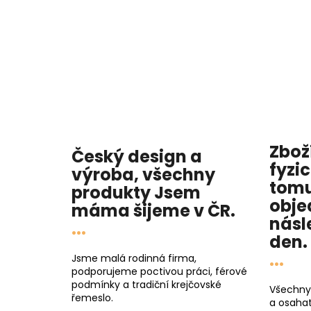
Zbož
Český design a
fyzi
výroba, všechny
tomu
produkty
Jsem
obje
máma
šijeme v ČR.
násl
...
den
.
...
Jsme malá rodinná firma,
podporujeme poctivou práci, férové
podmínky a tradiční krejčovské
Všechny
řemeslo.
a osahat