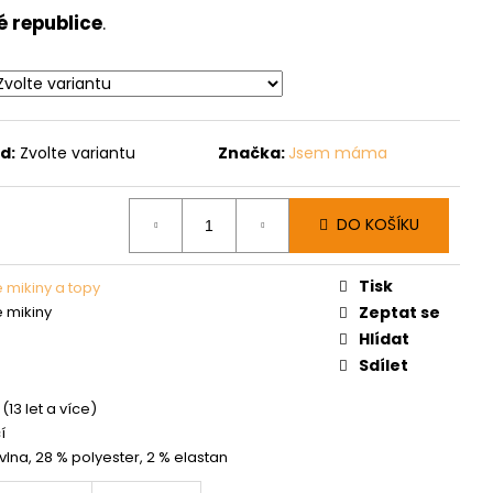
é republice
.
d:
Zvolte variantu
Značka:
Jsem máma
DO KOŠÍKU
Tisk
mikiny a topy
 mikiny
Zeptat se
Hlídat
Sdílet
(13 let a více)
í
vlna, 28 % polyester, 2 % elastan