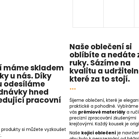
Naše oblečení si
oblíbíte a nedáte 
ruky. Sázíme na
í máme skladem
kvalitu
a
udržitel
cky u nás
. Díky
které za to stojí.
 odesíláme
...
dnávky hned
edující pracovní
Šijeme oblečení, které je elegant
praktické a pohodlné. Vybíráme
vás
prémiové materiály
a ruč
precizní zpracování zkušenými
krejčovými. Každý kousek je origi
 produkty si můžete vyzkoušet
Naše
kojicí oblečení
je navržen
.
aby bylo k nerozeznání od běžn