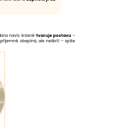
kina navíc krásně
tvaruje postavu
–
příjemně obepíná, ale neškrtí – spíše