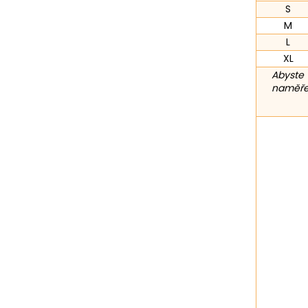
S
M
L
XL
Abyste 
naměřen