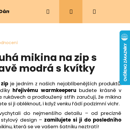
Hledat
Přihlášení
Nákupní
Dámské oblečení
Ergonomická nosítka
košík
odnocení
há mikina na zip s
avě modrá s kvítky
zip
je jedním z našich nejoblíbenějších produktů.
 díky
hřejivému warmkeeperu
budete krásně v
a rukávech a prodloužený střih zaručují, že mikina
 si ji obléknout, i když venku řádí podzimní vichr.
vychytali do nejmenšího detailu – od precizně
 stylový design –
zamilujete si ji do posledního
mikinu, která se ve vašem šatníku neztratí!