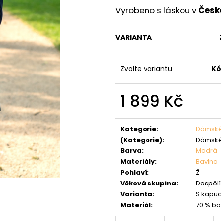
Vyrobeno s láskou v
Česk
VARIANTA
Zvolte variantu
Kó
1 899 Kč
Měrná
cena:
Kategorie
:
Dámské 
(Kategorie)
:
Dámské
Barva
:
Modrá
Materiály
:
Bavlna
Pohlaví
:
Ž
Věková skupina
:
Dospělí 
Varianta
:
S kapuc
Materiál
:
70 % ba