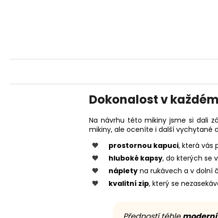
Dokonalost v každém
Na návrhu této mikiny jsme si dali zá
mikiny, ale oceníte i další vychytané d
prostornou kapuci
, která vás 
hluboké kapsy
, do kterých se 
náplety
na rukávech a v dolní č
kvalitní zip
, který se nezaseká
Předností téhle
moderní