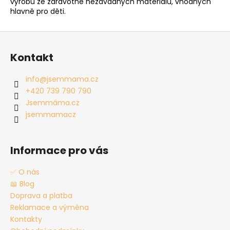
výrobu ze zdravotně nezávadných materiálů, vhodných
hlavně pro děti.
Z
á
Kontakt
p
a
info
@
jsemmama.cz
t
+420 739 790 790
í
Jsemmáma.cz
jsemmamacz
Informace pro vás
✅ O nás
📖 Blog
Doprava a platba
Reklamace a výměna
Kontakty