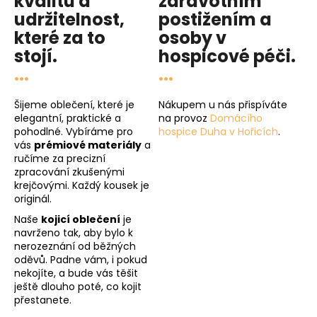
kvalitu
a
zdravotním
udržitelnost
,
postižením a
které za to
osoby v
stojí.
hospicové péči
.
...
...
Šijeme oblečení, které je
Nákupem u nás přispíváte
elegantní, praktické a
na provoz
Domácího
pohodlné. Vybíráme pro
hospice Duha v Hořicích
.
vás
prémiové materiály
a
ručíme za precizní
zpracování zkušenými
krejčovými. Každý kousek je
originál.
Naše
kojicí oblečení
je
navrženo tak, aby bylo k
nerozeznání od běžných
oděvů. Padne vám, i pokud
nekojíte, a bude vás těšit
ještě dlouho poté, co kojit
přestanete.