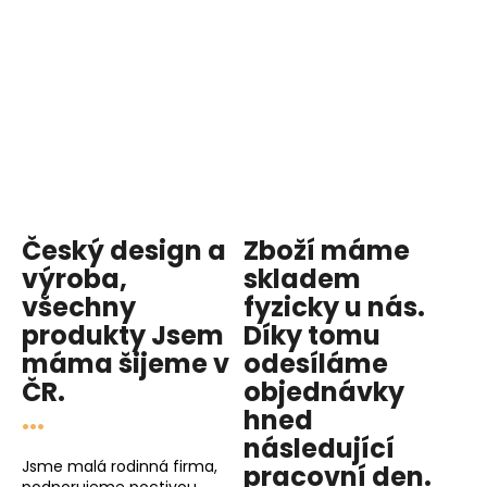
hvězdiček.
Český design a
Zboží máme
výroba,
skladem
všechny
fyzicky u nás
.
produkty
Jsem
Díky tomu
máma
šijeme v
odesíláme
ČR.
objednávky
...
hned
následující
Jsme malá rodinná firma,
pracovní den
.