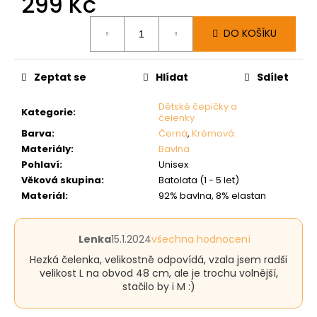
299 Kč
Měrná
DO KOŠÍKU
cena:
Zeptat se
Hlídat
Sdílet
Dětské čepičky a
Kategorie
:
čelenky
Barva
:
Černá
,
Krémová
Materiály
:
Bavlna
Pohlaví
:
Unisex
Věková skupina
:
Batolata (1 - 5 let)
Materiál
:
92% bavlna, 8% elastan
Hodnocení
Lenka
15.1.2024
všechna hodnocení
produktu
Hezká čelenka, velikostně odpovídá, vzala jsem radši
je
velikost L na obvod 48 cm, ale je trochu volnější,
5
stačilo by i M :)
z
5