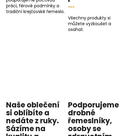
podporujeme poctivou
...
práci, férové podmínky a
tradiční krejčovské řemeslo.
Všechny produkty si
můžete vyzkoušet a
osahat.
Naše oblečení
Podporujeme
si oblíbíte a
drobné
nedáte z ruky.
řemeslníky,
Sázíme na
osoby se