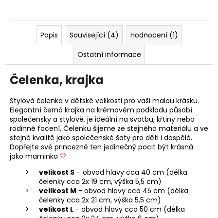
Popis
Související (4)
Hodnocení (1)
Ostatní informace
Čelenka, krajka
Stylová čelenka v dětské velikosti pro vaši malou krásku.
Elegantní černá krajka na krémovém podkladu působí
společensky a stylově, je ideální na svatbu, křtiny nebo
rodinné focení. Čelenku šijeme ze stejného materiálu a ve
stejné kvalitě jako společenské šaty pro děti i dospělé.
Dopřejte své princezně ten jedinečný pocit být krásná
jako maminka
♡
velikost S
– obvod hlavy cca 40 cm (délka
čelenky cca 2x 19 cm, výška 5,5 cm)
velikost M
–
obvod hlavy cca 45 cm (délka
čelenky cca 2x 21 cm, výška 5,5 cm)
velikost L
–
obvod hlavy cca 50 cm (délka