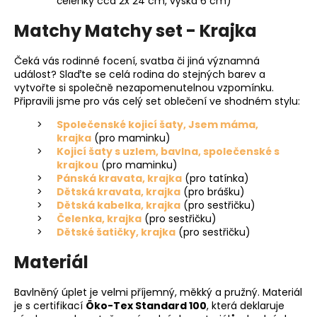
čelenky cca 2x 24 cm, výška 6 cm)
Matchy Matchy set - Krajka
Čeká vás rodinné focení, svatba či jiná významná
událost? Slaďte se celá rodina do stejných barev a
vytvořte si společně nezapomenutelnou vzpomínku.
Připravili jsme pro vás celý set oblečení ve shodném stylu:
Společenské kojicí šaty, Jsem máma,
krajka
(pro maminku)
Kojicí šaty s uzlem, bavlna, společenské s
krajkou
(pro maminku)
Pánská kravata, krajka
(pro tatínka)
Dětská kravata, krajka
(pro brášku)
Dětská kabelka, krajka
(pro sestřičku)
Čelenka, krajka
(pro sestřičku)
Dětské šatičky, krajka
(pro sestřičku)
Materiál
Bavlněný úplet je velmi příjemný, měkký a pružný. Materiál
je s certifikací
Öko-Tex Standard 100
, která deklaruje