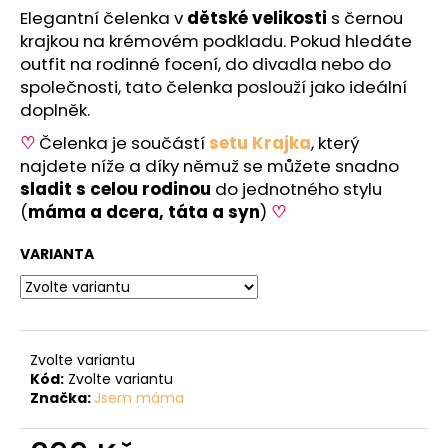
č
z
Elegantní čelenka v
dětské velikosti
s černou
u
5
krajkou na krémovém podkladu. Pokud hledáte
j
hvězdiček.
outfit na rodinné focení, do divadla nebo do
e
společnosti, tato čelenka poslouží jako ideální
m
doplněk.
e
♡
Čelenka je součástí
setu Krajka
, který
najdete níže a díky němuž se můžete snadno
sladit s celou rodinou
do jednotného stylu
(
máma a dcera, táta a syn
)
♡
VARIANTA
Zvolte variantu
Kód:
Zvolte variantu
Značka:
Jsem máma