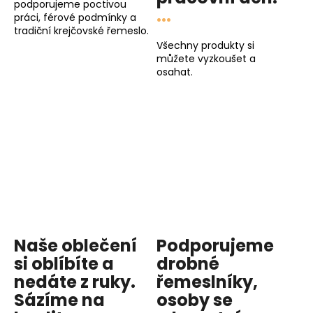
podporujeme poctivou
...
práci, férové podmínky a
tradiční krejčovské řemeslo.
Všechny produkty si
můžete vyzkoušet a
osahat.
Naše oblečení
Podporujeme
si oblíbíte a
drobné
nedáte z ruky.
řemeslníky,
Sázíme na
osoby se