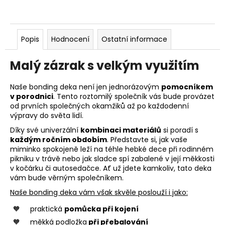
Popis
Hodnocení
Ostatní informace
Malý zázrak s velkým využitím
Naše bonding deka není jen jednorázovým
pomocníkem
v porodnici
. Tento roztomilý společník vás bude provázet
od prvních společných okamžiků až po každodenní
výpravy do světa lidí.
Díky své univerzální
kombinaci materiálů
si poradí s
každým ročním obdobím
. Představte si, jak vaše
miminko spokojeně leží na téhle hebké dece při rodinném
pikniku v trávě nebo jak sladce spí zabalené v její měkkosti
v kočárku či autosedačce. Ať už jdete kamkoliv, tato deka
vám bude věrným společníkem.
Naše bonding deka vám však skvěle poslouží i jako:
praktická
pomůcka při kojení
měkká podložka
při přebalování