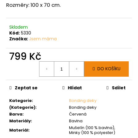
Rozměry: 100 x 70 cm.
Skladem
Kód:
5330
Značka:
Jsem máma
799 Kč
Měrná
DO KOŠÍKU
cena:
Zeptat se
Hlídat
Sdílet
Kategorie
:
Bonding deky
(Kategorie)
:
Bonding deky
Barva
:
Červená
Materiály
:
Bavlna
Mušelín (100 % bavlna),
Materiál
:
Minky (100 % polyester)