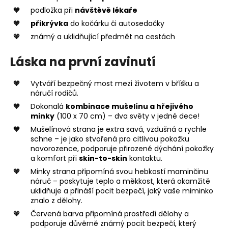
podložka při
návštěvě lékaře
přikrývka
do kočárku či autosedačky
známý a uklidňující předmět na cestách
Láska na první zavinutí
Vytváří bezpečný most mezi životem v bříšku a
náručí rodičů.
Dokonalá
kombinace mušelínu a hřejivého
minky
(100 x 70 cm) – dva světy v jedné dece!
Mušelínová strana je extra savá, vzdušná a rychle
schne – je jako stvořená pro citlivou pokožku
novorozence, podporuje přirozené dýchání pokožky
a komfort při
skin-to-skin
kontaktu.
Minky strana připomíná svou hebkostí maminčinu
náruč – poskytuje teplo a měkkost, která okamžitě
uklidňuje a přináší pocit bezpečí, jaký vaše miminko
znalo z dělohy.
Červená barva připomíná prostředí dělohy a
podporuje důvěrně známý pocit bezpečí, který