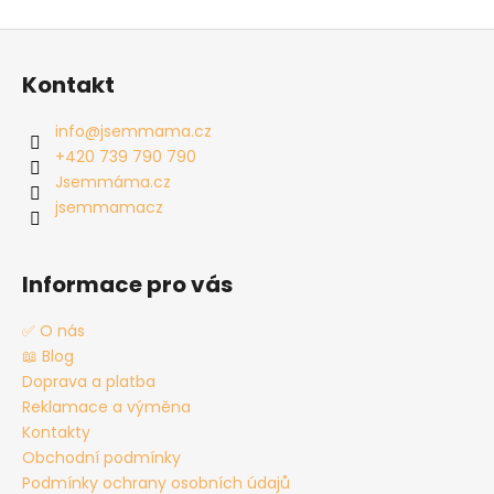
Z
á
Kontakt
p
a
info
@
jsemmama.cz
t
+420 739 790 790
í
Jsemmáma.cz
jsemmamacz
Informace pro vás
✅ O nás
📖 Blog
Doprava a platba
Reklamace a výměna
Kontakty
Obchodní podmínky
Podmínky ochrany osobních údajů