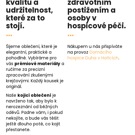
kvalitu
a
zdravotním
udržitelnost
,
postižením a
které za to
osoby v
stojí.
hospicové péči
.
...
...
Šijeme oblečení, které je
Nákupem u nás přispíváte
elegantní, praktické a
na provoz
Domácího
pohodlné. Vybíráme pro
hospice Duha v Hořicích
.
vás
prémiové materiály
a
ručíme za precizní
zpracování zkušenými
krejčovými. Každý kousek je
originál.
Naše
kojicí oblečení
je
navrženo tak, aby bylo k
nerozeznání od běžných
oděvů. Padne vám, i pokud
nekojíte, a bude vás těšit
ještě dlouho poté, co kojit
přestanete.