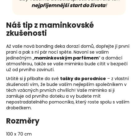
nejpříjemnější start do života
!
Náš tip z maminkovské
zkušenosti
Až vaše nová bonding deka dorazí domů, dopřejte jí první
praní a pak s ní pár nocí spěte. Navoní se vašim
jedinečným „
maminkovským parfémem
“ a domácí
atmosférou, takže se vaše miminko bude cítit v bezpečí
už od prvního zavinutí.
Určitě si ji přibalte do své
tašky do porodnice
– z vlastní
zkušenosti vím, že bude vaším nejlepším společníkem v
těch vzácných prvních chvílích! Vaše miminko si ji
zamiluje od prvního doteku a vy budete mít
nepostradatelného pomocníka, který roste spolu s vaším
drobečkem.
Rozměry
100 x 70 cm