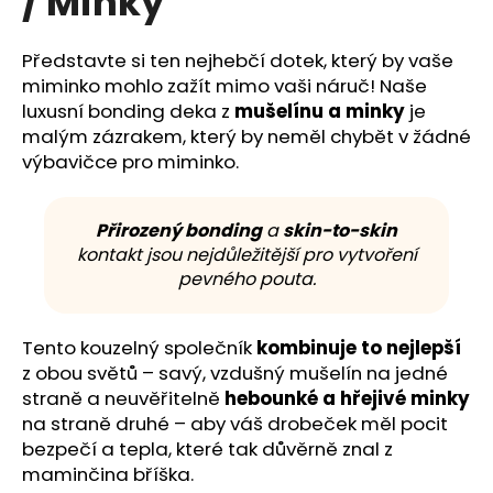
/ Minky
č
z
u
5
j
hvězdiček.
Představte si ten nejhebčí dotek, který by vaše
e
miminko mohlo zažít mimo vaši náruč! Naše
m
luxusní bonding deka z
mušelínu a minky
je
e
malým zázrakem, který by neměl chybět v žádné
výbavičce pro miminko.
Přirozený bonding
a
skin-to-skin
kontakt jsou nejdůležitější pro vytvoření
pevného pouta.
Tento kouzelný společník
kombinuje to nejlepší
z obou světů – savý, vzdušný mušelín na jedné
straně a neuvěřitelně
hebounké a hřejivé minky
na straně druhé – aby váš drobeček měl pocit
bezpečí a tepla, které tak důvěrně znal z
maminčina bříška.