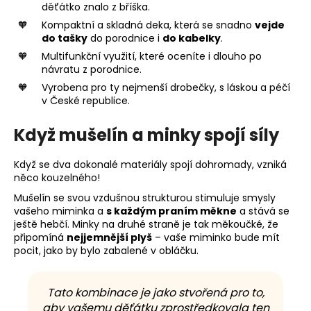
děťátko znalo z bříška.
Kompaktní a skladná deka, která se snadno
vejde
do tašky
do porodnice i
do kabelky
.
Multifunkční využití, které oceníte i dlouho po
návratu z porodnice.
Vyrobena pro ty nejmenší drobečky, s láskou a péčí
v České republice.
Když mušelín a minky spojí síly
Když se dva dokonalé materiály spojí dohromady, vzniká
něco kouzelného!
Mušelín se svou vzdušnou strukturou stimuluje smysly
vašeho miminka a
s každým praním měkne
a stává se
ještě hebčí. Minky na druhé straně je tak měkoučké, že
připomíná
nejjemnější plyš
– vaše miminko bude mít
pocit, jako by bylo zabalené v obláčku.
Tato kombinace je jako stvořená pro to,
aby vašemu děťátku zprostředkovala ten