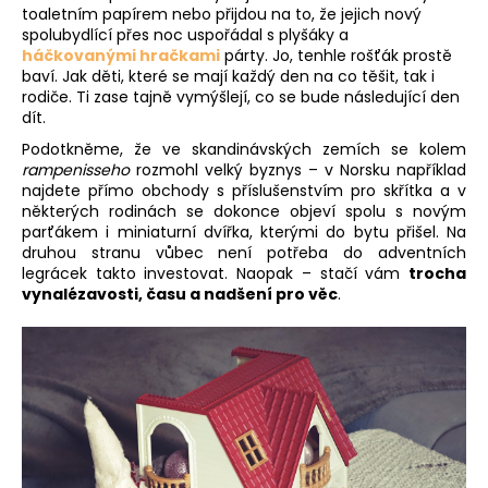
toaletním papírem nebo přijdou na to, že jejich nový
spolubydlící přes noc uspořádal s plyšáky a
háčkovanými hračkami
párty. Jo, tenhle rošťák prostě
baví. Jak děti, které se mají každý den na co těšit, tak i
rodiče. Ti zase tajně vymýšlejí, co se bude následující den
dít.
Podotkněme, že ve skandinávských zemích se kolem
rampenisseho
rozmohl velký byznys – v Norsku například
najdete přímo obchody s příslušenstvím pro skřítka a v
některých rodinách se dokonce objeví spolu s novým
parťákem i miniaturní dvířka, kterými do bytu přišel. Na
druhou stranu vůbec není potřeba do adventních
legrácek takto investovat. Naopak – stačí vám
trocha
vynalézavosti, času a nadšení pro věc
.