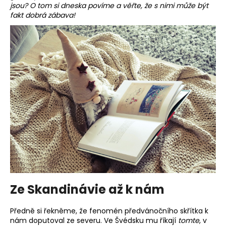
jsou? O tom si dneska povíme a věřte, že s nimi může být
a
fakt dobrá zábava!
j
í
t
?
HLEDAT
D
o
p
Ze Skandinávie až k nám
o
r
Předně si řekněme, že fenomén předvánočního skřítka k
u
nám doputoval ze severu. Ve Švédsku mu říkají
tomte
, v