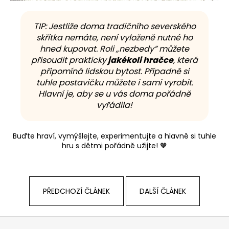
TIP: Jestliže doma tradičního severského
skřítka nemáte, není vyloženě nutné ho
hned kupovat. Roli „nezbedy” můžete
přisoudit prakticky
jakékoli hračce
, která
připomíná lidskou bytost. Případně si
tuhle postavičku můžete i sami vyrobit.
Hlavní je, aby se u vás doma pořádně
vyřádila!
Buďte hraví, vymýšlejte, experimentujte a hlavně si tuhle
hru s dětmi pořádně užijte! 🧡
PŘEDCHOZÍ ČLÁNEK
DALŠÍ ČLÁNEK
Z