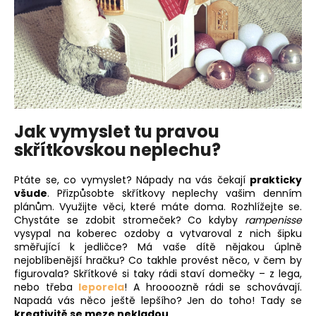
Jak vymyslet tu pravou
skřítkovskou neplechu?
Ptáte se, co vymyslet? Nápady na vás čekají
prakticky
všude
. Přizpůsobte skřítkovy neplechy vašim denním
plánům. Využijte věci, které máte doma. Rozhlížejte se.
Chystáte se zdobit stromeček? Co kdyby
rampenisse
vysypal na koberec ozdoby a vytvaroval z nich šipku
směřující k jedličce? Má vaše dítě nějakou úplně
nejoblíbenější hračku? Co takhle provést něco, v čem by
figurovala? Skřítkové si taky rádi staví domečky – z lega,
nebo třeba
leporela
! A hroooozně rádi se schovávají.
Napadá vás něco ještě lepšího? Jen do toho! Tady se
kreativitě se meze nekladou
.