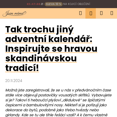
K
Přejít
🎁
SLEVA 10 %
NA KOJICÍ OBLEČENÍ
03:47:07
na
o
Hledat
Náku
M
obsah
Přihlášen
Zpět
Zpět
š
í
košík
Tak trochu jiný
C
k
o
adventní kalendář:
p
Inspirujte se hravou
o
t
skandinávskou
ř
tradicí!
e
b
20.11.2024
u
j
Možná jste zaregistrovali, že se u nás v předvánočním čase
e
stále více objevují postavičky vousatých skřítků. Vybavujete
si je? Takoví ti heboučcí plyšoví „dědulové“ se špičatými
t
čepicemi a bambulovitými nosy. Někteří si je pořizují jako
e
dekorace do bytů, podobně jako třeba hvězdy nebo
girlandy. Kde se tu ale tihle fešáci vzali? A k čemu vlastně
n