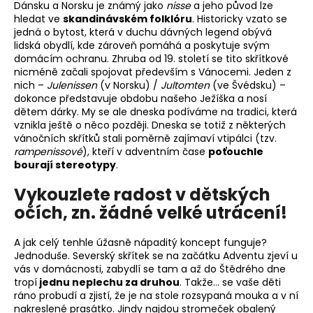
č
Dánsku a Norsku je známý jako
nisse
a jeho původ lze
u
hledat ve
skandinávském folklóru
. Historicky vzato se
j
jedná o bytost, která v duchu dávných legend obývá
e
lidská obydlí, kde zároveň pomáhá a poskytuje svým
domácím ochranu. Zhruba od 19. století se tito skřítkové
m
nicméně začali spojovat především s Vánocemi. Jeden z
e
nich –
Julenissen
(v Norsku) /
Jultomten
(ve Švédsku) –
dokonce představuje obdobu našeho Ježíška a nosí
dětem dárky. My se ale dneska podíváme na tradici, která
vznikla ještě o něco později. Dneska se totiž z některých
vánočních skřítků stali poměrně zajímaví vtipálci (tzv.
rampenissové
), kteří v adventním čase
poťouchle
bourají stereotypy
.
Vykouzlete radost v dětských
očích, zn. žádné velké utrácení!
A jak celý tenhle úžasně nápaditý koncept funguje?
Jednoduše. Severský skřítek se na začátku Adventu zjeví u
vás v domácnosti, zabydlí se tam a až do Štědrého dne
tropí
jednu neplechu za druhou
. Takže… se vaše děti
ráno probudí a zjistí, že je na stole rozsypaná mouka a v ní
nakreslené prasátko. Jindy najdou stromeček obalený