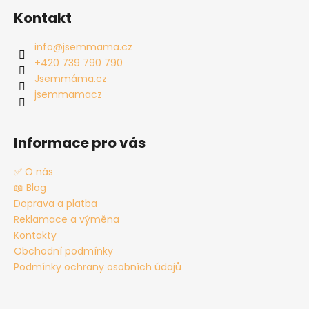
á
Kontakt
p
a
info
@
jsemmama.cz
t
+420 739 790 790
í
Jsemmáma.cz
jsemmamacz
Informace pro vás
✅ O nás
📖 Blog
Doprava a platba
Reklamace a výměna
Kontakty
Obchodní podmínky
Podmínky ochrany osobních údajů