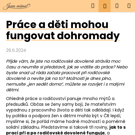
K
Přejít
Hledat
Náku
M
Přihlášen
na
o
obsah
Zpět
Zpět
košík
š
Práce a děti mohou
í
C
fungovat dohromady
k
o
p
26.5.2024
o
Přijde vám, že jste na rodičovské dovolené strávila moc
t
času a neumíte si představit, jak se vrátíte do práce? Nebo
ř
byste snad už ráda začala pracovat při rodičovské
e
dovolené a nevíte jak na to? Možností je dnes plno,
nemusíte „jen sedět doma“, můžete se rozvíjet i s malými
b
dětmi.
u
Ohledně práce a rodičovství panuje mnoho mýtů a
j
předsudků. Občas se ženy samy bojí, že mateřstvím
e
vypadnou z pracovního života a děti tak odkládají. I když
by politika a podpora žen s dětmi mohla být v ČR lepší,
t
myslíme si, že pořád máme hodně možností a poměrně
e
solidní základnu. Představíme si takové tři roviny,
jak to s
prací při a po rodičovské dovolené funguje
, a
n