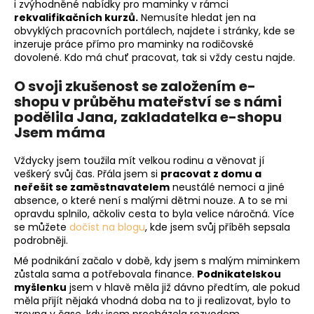
i zvýhodněné nabídky pro maminky v rámci
rekvalifikačních kurzů.
Nemusíte hledat jen na
obvyklých pracovních portálech, najdete i stránky, kde se
inzeruje práce přímo pro maminky na rodičovské
dovolené. Kdo má chuť pracovat, tak si vždy cestu najde.
O svoji zkušenost se založením e-
shopu v průběhu mateřství se s námi
podělila Jana, zakladatelka e-shopu
Jsem máma
Vždycky jsem toužila mít velkou rodinu a věnovat jí
veškerý svůj čas. Přála jsem si
pracovat z domu a
neřešit se zaměstnavatelem
neustálé nemoci a jiné
absence, o které není s malými dětmi nouze. A to se mi
opravdu splnilo, ačkoliv cesta to byla velice náročná. Více
se můžete
dočíst na blogu
, kde jsem svůj příběh sepsala
podrobněji.
Mé podnikání začalo v době, kdy jsem s malým miminkem
zůstala sama a potřebovala finance.
Podnikatelskou
myšlenku
jsem v hlavě měla již dávno předtím, ale pokud
měla přijít nějaká vhodná doba na to ji realizovat, bylo to