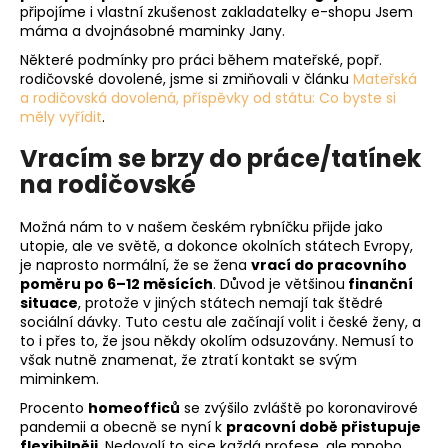
připojíme i vlastní zkušenost zakladatelky e-shopu Jsem
a
máma a dvojnásobné maminky Jany.
j
Některé podmínky pro práci během mateřské, popř.
í
rodičovské dovolené, jsme si zmiňovali v článku
Mateřská
t
a rodičovská dovolená, příspěvky od státu: Co byste si
měly vyřídit
.
?
Vracím se brzy do práce/tatínek
na rodičovské
Možná nám to v našem českém rybníčku přijde jako
HLEDAT
utopie, ale ve světě, a dokonce okolních státech Evropy,
je naprosto normální, že se žena
vrací do pracovního
poměru po 6–12 měsících
. Důvod je většinou
finanční
situace
, protože v jiných státech nemají tak štědré
D
sociální dávky. Tuto cestu ale začínají volit i české ženy, a
o
to i přes to, že jsou někdy okolím odsuzovány. Nemusí to
p
však nutně znamenat, že ztratí kontakt se svým
miminkem.
o
r
Procento
homeofficů
se zvýšilo zvláště po koronavirové
u
pandemii a obecně se nyní k
pracovní době přistupuje
flexibilněji
. Nedovolí to sice každá profese, ale mnoho