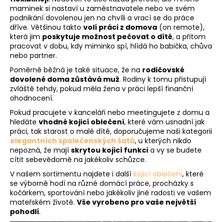
č
maminek si nastaví u zaměstnavatele nebo ve svém
u
podnikání dovolenou jen na chvíli a vrací se do práce
j
dříve. Většinou takto
volí práci z domova
(on remote),
e
která jim
poskytuje možnost pečovat o dítě
, a přitom
m
pracovat v dobu, kdy miminko spí, hlídá ho babička, chůva
e
nebo partner.
Poměrně běžná je také situace, že na
rodičovské
dovolené doma zůstává muž
. Rodiny k tomu přistupují
zvláště tehdy, pokud měla žena v práci lepší finanční
ohodnocení.
Pokud pracujete v kanceláři nebo meetingujete z domu a
hledáte
vhodné kojicí oblečení
, které vám usnadní jak
práci, tak starost o malé dítě, doporučujeme naši kategorii
elegantních společenských šatů
, u kterých nikdo
nepozná, že mají
skrytou kojicí funkci
a vy se budete
cítit sebevědomě na jakékoliv schůzce.
V našem sortimentu najdete i další
kojicí oblečení
, které
se výborně hodí na různé domácí práce, procházky s
kočárkem, sportování nebo jakékoliv jiné radosti ve vašem
mateřském životě.
Vše vyrobeno pro vaše největší
pohodlí
.