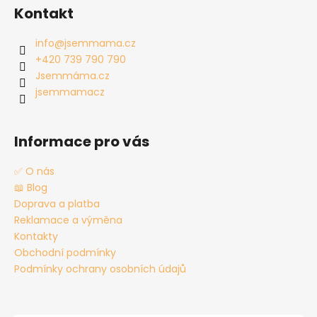
á
Kontakt
p
a
info
@
jsemmama.cz
t
+420 739 790 790
í
Jsemmáma.cz
jsemmamacz
Informace pro vás
✅ O nás
📖 Blog
Doprava a platba
Reklamace a výměna
Kontakty
Obchodní podmínky
Podmínky ochrany osobních údajů