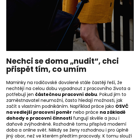
Nechci se doma „nudit“, chci
přispět tím, co umím
Maminky na rodičovské dovolené stále častěji řeší, že
nechtějí na celou dobu vypadnout z pracovního života a
potřebují jen
částečnou pracovní dobu
. Pokud jim to
zaměstnavatel neumožní, často hledají možnosti, jak
začít s vlastním podnikáním. Například práce jako
OSVČ
na vedlejší pracovní poměr
nebo práce
na základě
dohody o pracovní činnosti
fungují skvěle a jsou i
daňově zvýhodněné. Rozhodně tomu přispívá moderní
doba a online svět. Někdy se ženy rozhodnou i pro úplně
jiný obor, než ve kterém předtím pracovaly. K tomu slouží