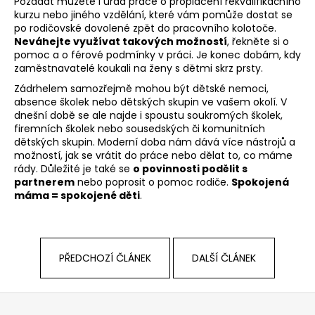
Požádat můžete i úřad práce o proplacení rekvalifikačního
kurzu nebo jiného vzdělání, které vám pomůže dostat se
po rodičovské dovolené zpět do pracovního kolotoče.
Neváhejte využívat takových možností
, řekněte si o
pomoc a o férové podmínky v práci. Je konec dobám, kdy
zaměstnavatelé koukali na ženy s dětmi skrz prsty.
Zádrhelem samozřejmě mohou být dětské nemoci,
absence školek nebo dětských skupin ve vašem okolí. V
dnešní době se ale najde i spoustu soukromých školek,
firemních školek nebo sousedských či komunitních
dětských skupin. Moderní doba nám dává více nástrojů a
možností, jak se vrátit do práce nebo dělat to, co máme
rády. Důležité je také se
o povinnosti podělit s
partnerem
nebo poprosit o pomoc rodiče.
Spokojená
máma = spokojené děti
.
PŘEDCHOZÍ ČLÁNEK
DALŠÍ ČLÁNEK
Z