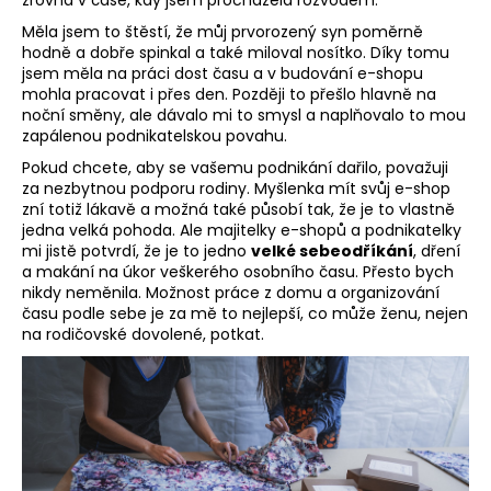
zrovna v čase, kdy jsem procházela rozvodem.
Měla jsem to štěstí, že můj prvorozený syn poměrně
hodně a dobře spinkal a také miloval nosítko. Díky tomu
jsem měla na práci dost času a v budování e-shopu
mohla pracovat i přes den. Později to přešlo hlavně na
noční směny, ale dávalo mi to smysl a naplňovalo to mou
zapálenou podnikatelskou povahu.
Pokud chcete, aby se vašemu podnikání dařilo, považuji
za nezbytnou podporu rodiny. Myšlenka mít svůj e-shop
zní totiž lákavě a možná také působí tak, že je to vlastně
jedna velká pohoda. Ale majitelky e-shopů a podnikatelky
mi jistě potvrdí, že je to jedno
velké sebeodříkání
, dření
a makání na úkor veškerého osobního času. Přesto bych
nikdy neměnila. Možnost práce z domu a organizování
času podle sebe je za mě to nejlepší, co může ženu, nejen
na rodičovské dovolené, potkat.