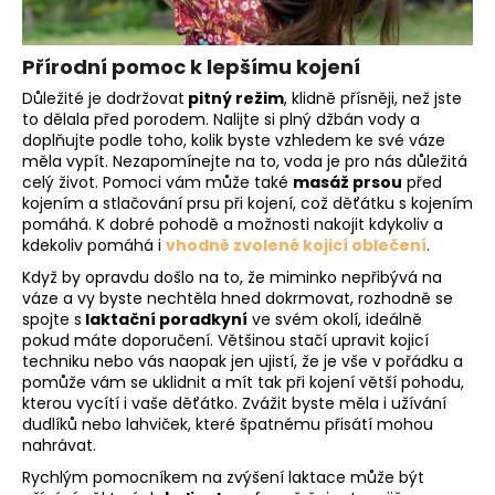
Přírodní pomoc k lepšímu kojení
Důležité je dodržovat
pitný režim
, klidně přísněji, než jste
to dělala před porodem. Nalijte si plný džbán vody a
doplňujte podle toho, kolik byste vzhledem ke své váze
měla vypít. Nezapomínejte na to, voda je pro nás důležitá
celý život. Pomoci vám může také
masáž prsou
před
kojením a stlačování prsu při kojení, což děťátku s kojením
pomáhá. K dobré pohodě a možnosti nakojit kdykoliv a
kdekoliv pomáhá i
vhodně zvolené kojicí oblečení
.
Když by opravdu došlo na to, že miminko nepřibývá na
váze a vy byste nechtěla hned dokrmovat, rozhodně se
spojte s
laktační poradkyní
ve svém okolí, ideálně
pokud máte doporučení. Většinou stačí upravit kojicí
techniku nebo vás naopak jen ujistí, že je vše v pořádku a
pomůže vám se uklidnit a mít tak při kojení větší pohodu,
kterou vycítí i vaše děťátko. Zvážit byste měla i užívání
dudlíků nebo lahviček, které špatnému přisátí mohou
nahrávat.
Rychlým pomocníkem na zvýšení laktace může být