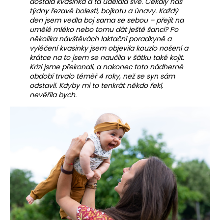
dostala kvasinka a ta udělala své. Čekaly nás
týdny řezavé bolesti, bojkotu a únavy. Každý
den jsem vedla boj sama se sebou – přejít na
umělé mléko nebo tomu dát ještě šanci? Po
několika návštěvách laktační poradkyně a
vyléčení kvasinky jsem objevila kouzlo nošení a
krátce na to jsem se naučila v šátku také kojit.
Krizi jsme překonali, a nakonec toto nádherné
období trvalo téměř 4 roky, než se syn sám
odstavil. Kdyby mi to tenkrát někdo řekl,
nevěřila bych.