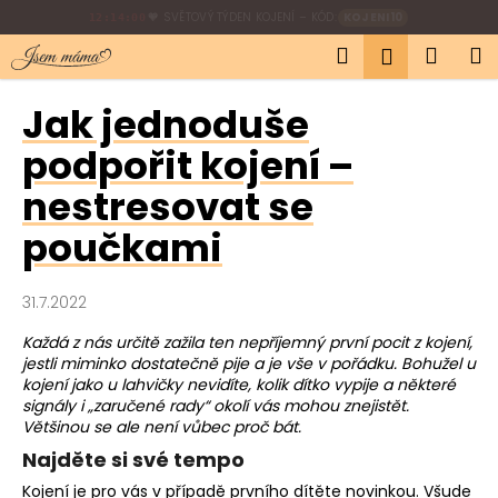
K
Přejít
🎁
SLEVA 10 %
NA KOJICÍ OBLEČENÍ
12:13:59
na
o
Hledat
Náku
M
obsah
Přihlášen
Zpět
Zpět
š
í
košík
Jak jednoduše
C
k
o
podpořit kojení –
p
nestresovat se
o
t
poučkami
ř
e
31.7.2022
b
Každá z nás určitě zažila ten nepříjemný první pocit z kojení,
u
jestli miminko dostatečně pije a je vše v pořádku. Bohužel u
j
kojení jako u lahvičky nevidíte, kolik dítko vypije a některé
e
signály i „zaručené rady“ okolí vás mohou znejistět.
Většinou se ale není vůbec proč bát.
t
Najděte si své tempo
e
n
Kojení je pro vás v případě prvního dítěte novinkou. Všude