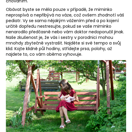
č
chováním.
u
Obávat byste se měla pouze v případě, že miminko
j
neprospívá a nepřibývá na váze, což ovšem zhodnotí váš
e
pediatr. Vy se sama nějakým vážením před a po kojení
m
určitě dopředu nestresujte, pokud se vaše miminko
nenarodilo předčasně nebo vám doktor nedoporučil jinak.
e
Naše zkušenost je, že vás i sestry v porodnici mohou
mnohdy zbytečně vystrašit. Najděte si své tempo a svůj
klid. Kojte klidně půl hodiny, střídejte prsa, polohy, až
najdete to, co vám oběma vyhovuje.