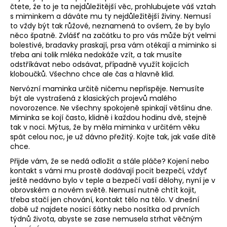
čtete, že to je ta nejdůležitější věc, prohlubujete váš vztah
a
s miminkem a dáváte mu ty nejdůležitější živiny. Nemusí
j
to vždy být tak růžové, neznamená to ovšem, že by bylo
něco špatně. Zvlášť na začátku to pro vás může být velmi
í
bolestivé, bradavky praskají, prsa vám otékají a miminko si
t
třeba ani tolik mléka nedokáže vzít, a tak musíte
?
odstříkávat nebo odsávat, případně využít kojicích
kloboučků. Všechno chce ale čas a hlavně klid.
Nervózní maminka určitě ničemu nepřispěje. Nemusíte
být ale vystrašená z klasických projevů malého
novorozence. Ne všechny spokojeně spinkají většinu dne.
Miminka se kojí často, klidně i každou hodinu dvě, stejně
HLEDAT
tak v noci. Mýtus, že by měla miminka v určitém věku
spát celou noc, je už dávno přežitý. Kojte tak, jak vaše dítě
chce.
D
Přijde vám, že se nedá odložit a stále pláče? Kojení nebo
kontakt s vámi mu prostě dodávají pocit bezpečí, vždyť
o
ještě nedávno bylo v teple a bezpečí vaší dělohy, nyní je v
p
obrovském a novém světě. Nemusí nutně chtít kojit,
o
třeba stačí jen chování, kontakt tělo na tělo. V dnešní
r
době už najdete nosicí šátky nebo nosítka od prvních
u
týdnů života, abyste se zase nemusela strhat věčným