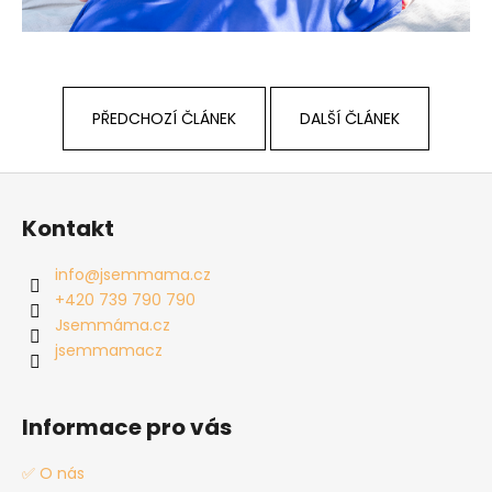
PŘEDCHOZÍ ČLÁNEK
DALŠÍ ČLÁNEK
Z
á
Kontakt
p
a
info
@
jsemmama.cz
t
+420 739 790 790
í
Jsemmáma.cz
jsemmamacz
Informace pro vás
✅ O nás