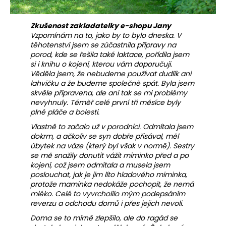
Zkušenost zakladatelky e-shopu Jany
Vzpomínám na to, jako by to bylo dneska. V
těhotenství jsem se zúčastnila přípravy na
porod, kde se řešila také laktace, pořídila jsem
si i knihu o kojení, kterou vám doporučuji.
Věděla jsem, že nebudeme používat dudlík ani
lahvičku a že budeme společně spát. Byla jsem
skvěle připravena, ale ani tak se mi problémy
nevyhnuly. Téměř celé první tři měsíce byly
plné pláče a bolesti.
Vlastně to začalo už v porodnici. Odmítala jsem
dokrm, a ačkoliv se syn dobře přisával, měl
úbytek na váze (který byl však v normě). Sestry
se mě snažily donutit vážit miminko před a po
kojení, což jsem odmítala a musela jsem
poslouchat, jak je jim líto hladového miminka,
protože maminka nedokáže pochopit, že nemá
mléko. Celé to vyvrcholilo mým podepsáním
reverzu a odchodu domů i přes jejich nevoli.
Doma se to mírně zlepšilo, ale do ragád se