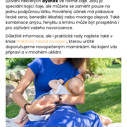
užívání některých
bylinek
ve formě čaje. Jsou již
speciální kojicí čaje, ale můžete se zaměřit pouze na
jednu podpůrnou látku. Prověřený účinek má pískavice
řecké seno, benedikt lékařský nebo moringa olejová. Také
kombinace anýzu, fenyklu a kmínu může být prospěšná i
pro zažívání vašeho novorozence.
Důležité informace, ale i praktické rady najdete také v
knize
Praktický návod na kojení
, kterou určitě
doporučujeme novopečeným maminkám. Na kojení vás
připraví a v mnohém uklidní.