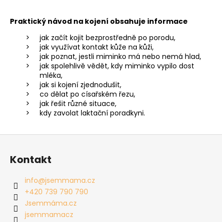
Praktický návod na kojení obsahuje informace
jak začít kojit bezprostředně po porodu,
jak využívat kontakt kůže na kůži,
jak poznat, jestli miminko má nebo nemá hlad,
jak spolehlivě vědět, kdy miminko vypilo dost
mléka,
jak si kojení zjednodušit,
co dělat po císařském řezu,
jak řešit různé situace,
kdy zavolat laktační poradkyni.
Z
á
Kontakt
p
a
info
@
jsemmama.cz
t
+420 739 790 790
í
Jsemmáma.cz
jsemmamacz