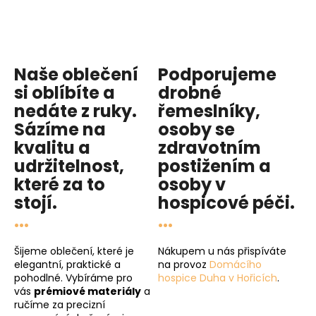
Naše oblečení
Podporujeme
si oblíbíte a
drobné
nedáte z ruky.
řemeslníky,
Sázíme na
osoby se
kvalitu
a
zdravotním
udržitelnost
,
postižením a
které za to
osoby v
stojí.
hospicové péči
.
...
...
Šijeme oblečení, které je
Nákupem u nás přispíváte
elegantní, praktické a
na provoz
Domácího
pohodlné. Vybíráme pro
hospice Duha v Hořicích
.
vás
prémiové materiály
a
ručíme za precizní