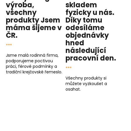
výroba,
skladem
všechny
fyzicky u nás
.
produkty
Jsem
Díky tomu
máma
šijeme v
odesíláme
ČR.
objednávky
...
hned
následující
Jsme malá rodinná firma,
pracovní den
.
podporujeme poctivou
...
práci, férové podmínky a
tradiční krejčovské řemeslo.
Všechny produkty si
můžete vyzkoušet a
osahat.