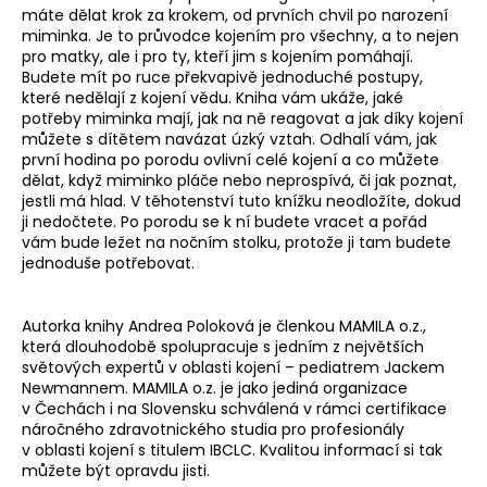
máte dělat krok za krokem, od prvních chvil po narození
miminka. Je to průvodce kojením pro všechny, a to nejen
pro matky, ale i pro ty, kteří jim s kojením pomáhají.
Budete mít po ruce překvapivě jednoduché postupy,
které nedělají z kojení vědu. Kniha vám ukáže, jaké
potřeby miminka mají, jak na ně reagovat a jak díky kojení
můžete s dítětem navázat úzký vztah. Odhalí vám, jak
první hodina po porodu ovlivní celé kojení a co můžete
dělat, když miminko pláče nebo neprospívá, či jak poznat,
jestli má hlad. V těhotenství tuto knížku neodložíte, dokud
ji nedočtete. Po porodu se k ní budete vracet a pořád
vám bude ležet na nočním stolku, protože ji tam budete
jednoduše potřebovat.
Autorka knihy Andrea Poloková je členkou MAMILA o.z.,
která dlouhodobě spolupracuje s jedním z největších
světových expertů v oblasti kojení – pediatrem Jackem
Newmannem. MAMILA o.z. je jako jediná organizace
v Čechách i na Slovensku schválená v rámci certifikace
náročného zdravotnického studia pro profesionály
v oblasti kojení s titulem IBCLC. Kvalitou informací si tak
můžete být opravdu jisti.