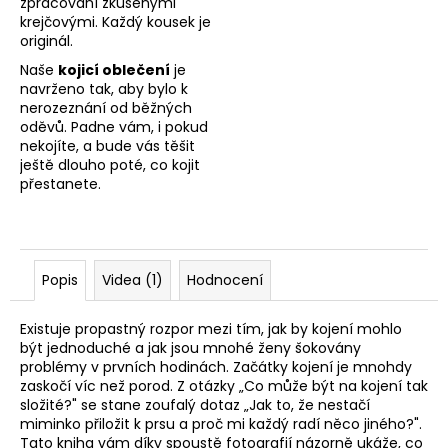
zpracování zkušenými
krejčovými. Každý kousek je
originál.
Naše
kojicí oblečení
je
navrženo tak, aby bylo k
nerozeznání od běžných
oděvů. Padne vám, i pokud
nekojíte, a bude vás těšit
ještě dlouho poté, co kojit
přestanete.
Popis
Videa (1)
Hodnocení
Existuje propastný rozpor mezi tím, jak by kojení mohlo
být jednoduché a jak jsou mnohé ženy šokovány
problémy v prvních hodinách. Začátky kojení je mnohdy
zaskočí víc než porod. Z otázky „Co může být na kojení tak
složité?" se stane zoufalý dotaz „Jak to, že nestačí
miminko přiložit k prsu a proč mi každý radí něco jiného?".
Tato kniha vám díky spoustě fotografií názorně ukáže, co