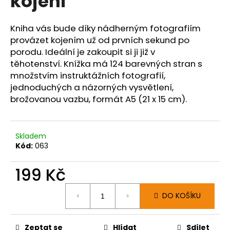
kojení
č
z
u
5
j
hvězdiček.
Kniha vás bude díky nádherným fotografiím
e
provázet kojením už od prvních sekund po
m
porodu. Ideální je zakoupit si ji již v
e
těhotenství.
Knížka má 124 barevných stran s
množstvím instruktážních fotografií,
jednoduchých a názorných vysvětlení,
brožovanou vazbu, formát A5 (21 x 15 cm).
Skladem
Kód:
063
199 Kč
Měrná
DO KOŠÍKU
cena:
Zeptat se
Hlídat
Sdílet