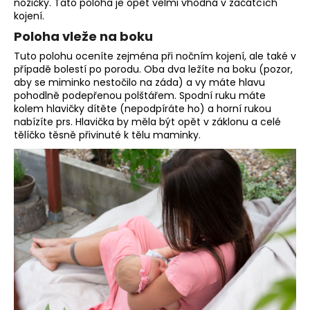
nožičky. Tato poloha je opět velmi vhodná v začátcích
kojení.
Poloha vleže na boku
Tuto polohu oceníte zejména při nočním kojení, ale také v
případě bolestí po porodu. Oba dva ležíte na boku (pozor,
aby se miminko nestočilo na záda) a vy máte hlavu
pohodlně podepřenou polštářem. Spodní ruku máte
kolem hlavičky dítěte (nepodpíráte ho) a horní rukou
nabízíte prs. Hlavička by měla být opět v záklonu a celé
tělíčko těsně přivinuté k tělu maminky.