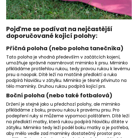
Pojďme se podívat na nejčastější
doporučované kojicí polohy:
Příčná poloha (nebo poloha tanečníka)
Tato poloha je vhodná především v začátcích kojení,
umožňuje správně nasměrovat miminko k prsu. Miminko
přikládáme protilehlou rukou, tedy pravou rukou k levému
prsu a naopak. Dítě leží na matčině předloktí a ruka
podpírá hlavičku v zátylku. Miminko je těsně přivinuto na
tělo maminky. Druhou rukou podpírá kojící prs.
Boční poloha (nebo také fotbalová)
Držení je stejné jako u předchozí polohy, ale miminko
přikládáme z boku, pravou rukou k pravému prsu. Pro
podepření ruky si můžeme vypomoci polštářem. Dítě leží
na předloktí matky, která rukou podpírá hlavičku dítěte v
zátylku. Miminko tedy leží podél boku matky a je potřeba,
aby mělo vedle zad maminky dostatečný prostor pro