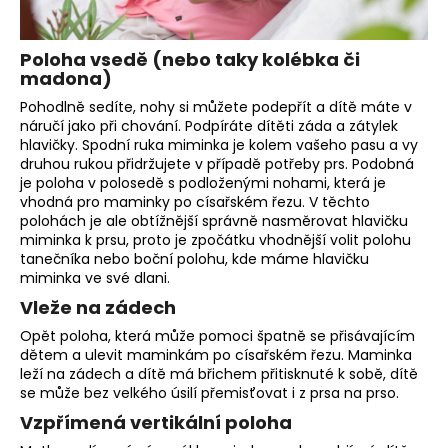
Poloha vsedě (nebo taky kolébka či
madona)
Pohodlně sedíte, nohy si můžete podepřít a dítě máte v
náručí jako při chování. Podpíráte dítěti záda a zátylek
hlavičky. Spodní ruka miminka je kolem vašeho pasu a vy
druhou rukou přidržujete v případě potřeby prs. Podobná
je poloha v polosedě s podloženými nohami, která je
vhodná pro maminky po císařském řezu. V těchto
polohách je ale obtížnější správně nasměrovat hlavičku
miminka k prsu, proto je zpočátku vhodnější volit polohu
tanečníka nebo boční polohu, kde máme hlavičku
miminka ve své dlani.
Vleže na zádech
Opět poloha, která může pomoci špatně se přisávajícím
dětem a ulevit maminkám po císařském řezu. Maminka
leží na zádech a dítě má břichem přitisknuté k sobě, dítě
se může bez velkého úsilí přemisťovat i z prsa na prso.
Vzpřímená vertikální poloha