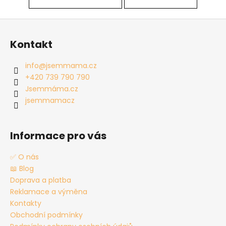
Z
á
Kontakt
p
a
info
@
jsemmama.cz
t
+420 739 790 790
í
Jsemmáma.cz
jsemmamacz
Informace pro vás
✅ O nás
📖 Blog
Doprava a platba
Reklamace a výměna
Kontakty
Obchodní podmínky