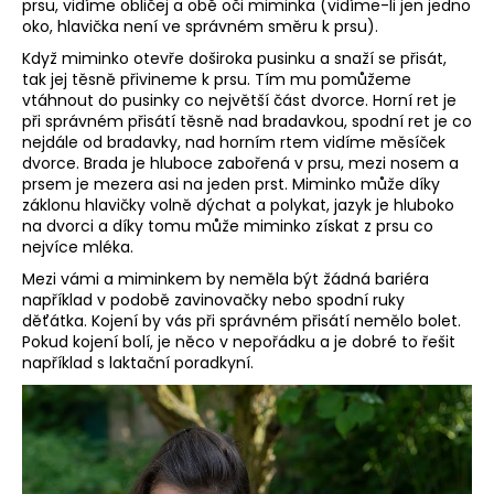
prsu, vidíme obličej a obě oči miminka (vidíme-li jen jedno
a
oko, hlavička není ve správném směru k prsu).
j
Když miminko otevře doširoka pusinku a snaží se přisát,
í
tak jej těsně přivineme k prsu. Tím mu pomůžeme
vtáhnout do pusinky co největší část dvorce. Horní ret je
t
při správném přisátí těsně nad bradavkou, spodní ret je co
?
nejdále od bradavky, nad horním rtem vidíme měsíček
dvorce. Brada je hluboce zabořená v prsu, mezi nosem a
prsem je mezera asi na jeden prst. Miminko může díky
záklonu hlavičky volně dýchat a polykat, jazyk je hluboko
na dvorci a díky tomu může miminko získat z prsu co
nejvíce mléka.
HLEDAT
Mezi vámi a miminkem by neměla být žádná bariéra
například v podobě zavinovačky nebo spodní ruky
děťátka. Kojení by vás při správném přisátí nemělo bolet.
Pokud kojení bolí, je něco v nepořádku a je dobré to řešit
D
například s laktační poradkyní.
o
p
o
r
u