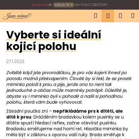
K
Přejít
🎁
SLEVA 10 %
NA KOJICÍ OBLEČENÍ
28:01:45
na
o
Hledat
Náku
M
obsah
Přihlášen
Zpět
Zpět
š
í
košík
Vyberte si ideální
C
k
o
kojicí polohu
p
o
27.1.2023
t
ř
Zvláště když jste prvorodičkou, je pro vás kojení ihned po
porodu možná překvapením. Člověk by si řekl, že se prostě
e
miminko položí k prsu a pije, jenže ono to není tak
b
jednoduché a občas může maminky potrápit. Důležité je,
abyste vy i miminko byli v pohodě a našli si pohodlnou
u
polohu, která vám bude vyhovovat.
j
Zásadní poučka zní –
nepřikládáme prs k dítěti, ale
e
dítě k prsu
. Drážděním bradavkou kolem pusinky se u
t
dítěte spustí hledací reflex, začne otevírat pusinku.
Bradavku směřujeme nad horní ret. Hlavička miminka by
e
měla být v záklonu s oporou vaší ruky. Brada směřuje k
n