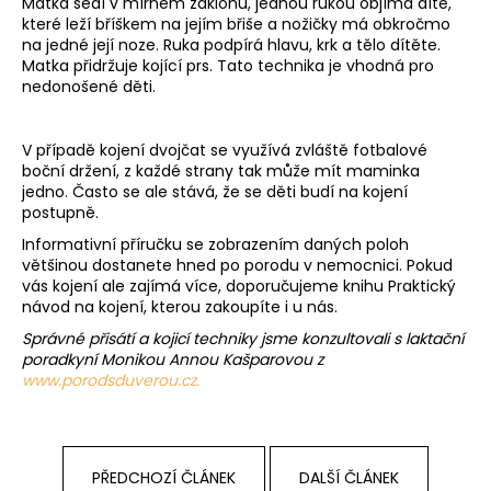
Matka sedí v mírném záklonu, jednou rukou objímá dítě,
které leží bříškem na jejím břiše a nožičky má obkročmo
na jedné její noze. Ruka podpírá hlavu, krk a tělo dítěte.
Matka přidržuje kojící prs. Tato technika je vhodná pro
nedonošené děti.
V případě kojení dvojčat se využívá zvláště fotbalové
boční držení, z každé strany tak může mít maminka
jedno. Často se ale stává, že se děti budí na kojení
postupně.
Informativní příručku se zobrazením daných poloh
většinou dostanete hned po porodu v nemocnici. Pokud
vás kojení ale zajímá více, doporučujeme knihu Praktický
návod na kojení, kterou zakoupíte i u nás.
Správné přisátí a kojicí techniky jsme konzultovali s laktační
poradkyní Monikou Annou Kašparovou z
www.porodsduverou.cz.
PŘEDCHOZÍ ČLÁNEK
DALŠÍ ČLÁNEK