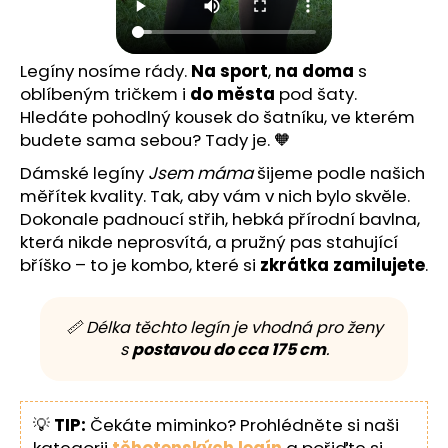
Legíny nosíme rády.
Na sport
,
na doma
s
oblíbeným tričkem i
do města
pod šaty.
Hledáte pohodlný kousek do šatníku, ve kterém
budete sama sebou? Tady je. 🧡
Dámské legíny
Jsem máma
šijeme podle našich
měřítek kvality. Tak, aby vám v nich bylo skvěle.
Dokonale padnoucí střih, hebká přírodní bavlna,
která nikde neprosvítá, a pružný pas stahující
bříško – to je kombo, které si
zkrátka zamilujete
.
📏 Délka těchto legín je vhodná pro ženy
s
postavou do cca 175 cm
.
💡
TIP:
Čekáte miminko? Prohlédněte si naši
kategorii
těhotenských legín
a pořiďte si