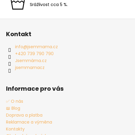
Srážlivost cca 5 %.
Z
á
Kontakt
p
a
info
@
jsemmama.cz
t
+420 739 790 790
í
Jsemmáma.cz
jsemmamacz
Informace pro vás
✅ O nás
📖 Blog
Doprava a platba
Reklamace a výměna
Kontakty