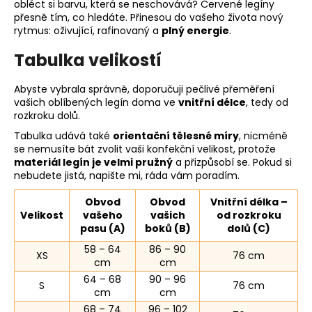
obléct si barvu, která se neschovává? Červené legíny
přesně tím, co hledáte. Přinesou do vašeho života nový
rytmus: oživující, rafinovaný a
plný energie
.
Tabulka velikostí
Abyste vybrala správně, doporučuji pečlivé přeměření
vašich oblíbených legín doma ve
vnitřní délce
, tedy od
rozkroku dolů.
Tabulka udává také
orientační tělesné míry
, nicméně
se nemusíte bát zvolit vaši konfekční velikost, protože
materiál legín je velmi pružný
a přizpůsobí se. Pokud si
nebudete jistá, napište mi, ráda vám poradím.
Obvod
Obvod
Vnitřní délka –
Velikost
vašeho
vašich
od rozkroku
pasu (A)
boků (B)
dolů (C)
58 – 64
86 – 90
XS
76 cm
cm
cm
64 – 68
90 – 96
S
76 cm
cm
cm
68 – 74
96 – 102