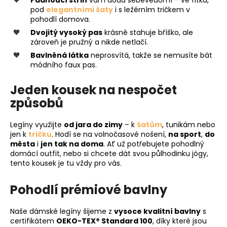
Padnoucí střih
vám dodá sebevědomí – ve fitku,
pod
elegantními šaty
i s ležérním tričkem v
pohodlí domova.
Dvojitý vysoký pas
krásně stahuje bříško, ale
zároveň je pružný a nikde netlačí.
Bavlněná látka
neprosvítá, takže se nemusíte bát
módního faux pas.
Jeden kousek na nespočet
způsobů
Legíny využijte
od jara do zimy
– k
šatům
, tunikám nebo
jen k
tričku
. Hodí se na volnočasové nošení,
na sport
,
do
města
i
jen tak na doma
. Ať už potřebujete pohodlný
domácí outfit, nebo si chcete dát svou půlhodinku jógy,
tento kousek je tu vždy pro vás.
Pohodlí prémiové bavlny
Naše dámské legíny šijeme z
vysoce kvalitní bavlny
s
certifikátem
OEKO-TEX® Standard 100
, díky které jsou