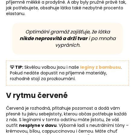
příjemně měkké a prodyšné. A aby byly pružné právě tak,
jak potřebujete, obsahuje látka také nezbytné procento
elastanu.
Optimální gramáž zajišťuje, že látka
nikde neprosvítá a drží tvar
i po mnoha
vypráních.
💡 TIP:
Skvělou volbou jsou i naše
legíny z bambusu
.
Pokud nedáte dopustit na příjemné materiály,
rozhodně stojí za prozkoumání.
V rytmu červené
Červená je rozhodná, přitahuje pozornost a dodá vám
přesně tu jiskru sebejistoty, kterou občas potřebuje každá
z nás. S legínami v tomto odstínu máte jistotu, že váš
outfit
nesplyne v davu
. Výborně ladí s neutrálními tóny –
krémovou, bílou, cappuccinovou i černou. Máte chuť