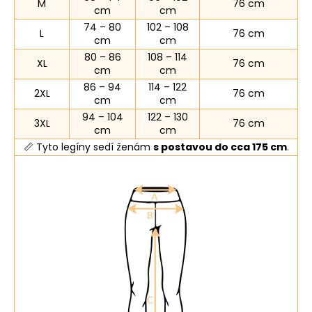
M
76 cm
cm
cm
74 – 80
102 – 108
L
76 cm
cm
cm
80 – 86
108 – 114
XL
76 cm
cm
cm
86 – 94
114 – 122
2XL
76 cm
cm
cm
94 – 104
122 – 130
3XL
76 cm
cm
cm
📏 Tyto legíny sedí ženám
s postavou do cca 175 cm
.