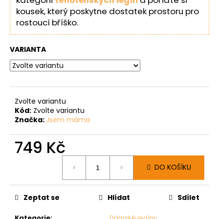
kousek, který poskytne dostatek prostoru pro
rostoucí bříško.
VARIANTA
Zvolte variantu
Kód:
Zvolte variantu
Značka:
Jsem máma
749 Kč
Měrná
DO KOŠÍKU
cena:
Zeptat se
Hlídat
Sdílet
Kategorie
:
Dámské legíny