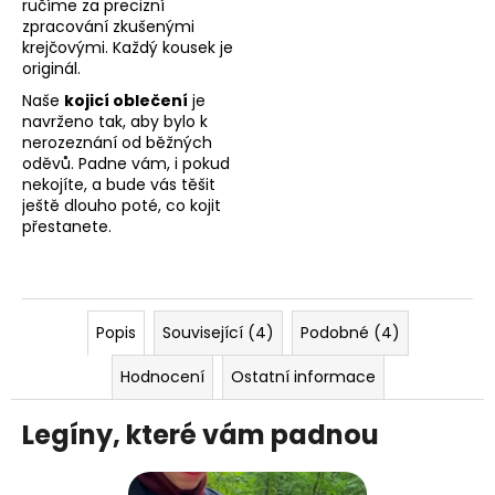
ručíme za precizní
zpracování zkušenými
krejčovými. Každý kousek je
originál.
Naše
kojicí oblečení
je
navrženo tak, aby bylo k
nerozeznání od běžných
oděvů. Padne vám, i pokud
nekojíte, a bude vás těšit
ještě dlouho poté, co kojit
přestanete.
Popis
Související (4)
Podobné (4)
Hodnocení
Ostatní informace
Legíny, které vám padnou