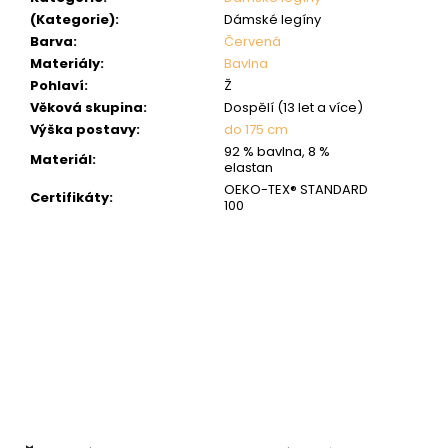
(Kategorie)
:
Dámské legíny
Barva
:
Červená
Materiály
:
Bavlna
Pohlaví
:
Ž
Věková skupina
:
Dospělí (13 let a více)
Výška postavy
:
do 175 cm
92 % bavlna, 8 %
Materiál
:
elastan
OEKO-TEX® STANDARD
Certifikáty
:
100