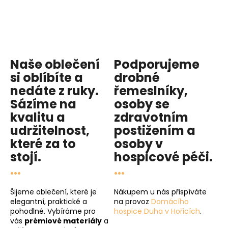
Naše oblečení
Podporujeme
si oblíbíte a
drobné
nedáte z ruky.
řemeslníky,
Sázíme na
osoby se
kvalitu
a
zdravotním
udržitelnost
,
postižením a
které za to
osoby v
stojí.
hospicové péči
.
...
...
Šijeme oblečení, které je
Nákupem u nás přispíváte
elegantní, praktické a
na provoz
Domácího
pohodlné. Vybíráme pro
hospice Duha v Hořicích
.
vás
prémiové materiály
a