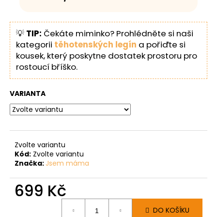
💡
TIP:
Čekáte miminko? Prohlédněte si naši
kategorii
těhotenských legín
a pořiďte si
kousek, který poskytne dostatek prostoru pro
rostoucí bříško.
VARIANTA
Zvolte variantu
Kód:
Zvolte variantu
Značka:
Jsem máma
699 Kč
Měrná
DO KOŠÍKU
cena: