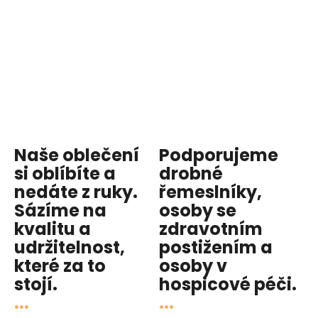
Naše oblečení
Podporujeme
si oblíbíte a
drobné
nedáte z ruky.
řemeslníky,
Sázíme na
osoby se
kvalitu
a
zdravotním
udržitelnost
,
postižením a
které za to
osoby v
stojí.
hospicové péči
.
...
...