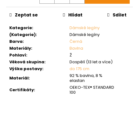
Zeptat se
Hlídat
Sdílet
Kategorie
:
Dámské legíny
(Kategorie)
:
Dámské legíny
Barva
:
Černá
Materiály
:
Bavlna
Pohlaví
:
Ž
Věková skupina
:
Dospělí (13 let a více)
Výška postavy
:
do 175 cm
92 % bavlna, 8 %
Materiál
:
elastan
OEKO-TEX® STANDARD
Certifikáty
:
100