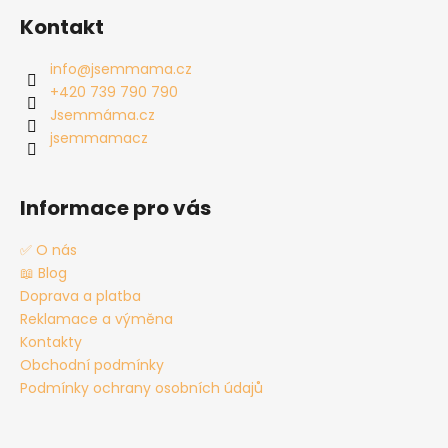
á
Kontakt
p
a
info
@
jsemmama.cz
t
+420 739 790 790
í
Jsemmáma.cz
jsemmamacz
Informace pro vás
✅ O nás
📖 Blog
Doprava a platba
Reklamace a výměna
Kontakty
Obchodní podmínky
Podmínky ochrany osobních údajů