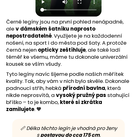
Černé legíny jsou na první pohled nenápadné,
ale
v dámském šatníku naprosto
nepostradatelné
. Využijete je na každodenní
nošení, na sport i do města pod šaty. A protože
černá nejen
opticky zeštíhluje
, ale také ladí
téměř ke všemu, máme tu dokonale univerzální
kousek se vším všudy.
Tyto legíny navíc šijeme podle našich měřítek
kvality. Tak, aby vám v nich bylo skvěle. Dokonale
padnoucí střih, hebká
přírodní bavlna
, která
nikde neprosvítá, a
vysoký pružný pas
stahující
bříško – to je kombo,
které si zkrátka
zamilujete
. 🧡
📏 Délka těchto legín je vhodná pro ženy
s
postavou do cca 175 cm
.