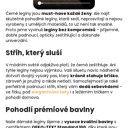
Černé legíny jsou
must-have každé ženy
. Ale najít
skutečně pohodlné legíny, které sedí, neprosvítají a nejsou
vyrobeny z umělých materiálů, to už není tak snadné.
Proto jsme vyvinuli
legíny bez kompromisů
– příjemné,
dobře padnoucí, opticky zeštíhlující a dokonale
univerzální.
Střih, který sluší
V módním světě odjakživa platí, že černá zeštíhluje. Ani
tyhle legíny nejsou výjimkou. Vaši siluetu navíc nádherně
dotvoří dvojitý vysoký pas, který
krásně stahuje bříško
,
zároveň je pružný a nikde netlačí. Samozřejmostí je také
perfektně padnoucí střih, který vám
dodá sebevědomí
–
ve fitku, pod
elegantními šaty
i s ležérním tričkem v
pohodlí domova.
Pohodlí prémiové bavlny
Naše dámské legíny šijeme z
vysoce kvalitní bavlny
s
certifikátem
OEKO-TEX® Standard 100
, díky které jsou