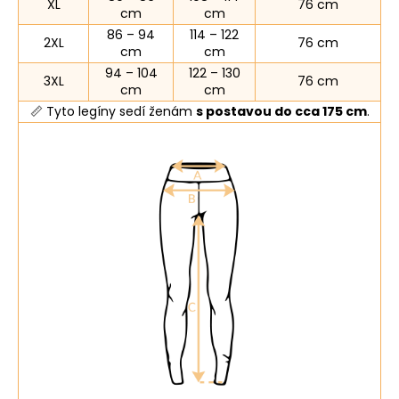
XL
76 cm
cm
cm
86 – 94
114 – 122
2XL
76 cm
cm
cm
94 – 104
122 – 130
3XL
76 cm
cm
cm
📏 Tyto legíny sedí ženám
s postavou do cca 175 cm
.