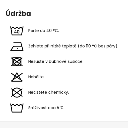
Údržba
Perte do 40 °C.
Žehlete při nízké teplotě (do 110 °C bez páry).
Nesušte v bubnové sušičce.
Nebělte.
Nečistěte chemicky.
Srážlivost cca 5 %.
Z