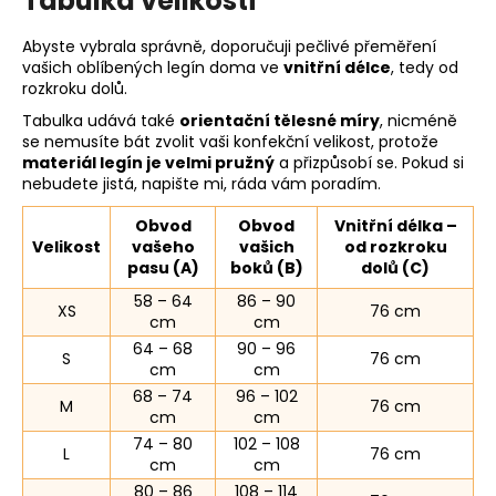
Tabulka velikostí
Abyste vybrala správně, doporučuji pečlivé přeměření
vašich oblíbených legín doma ve
vnitřní délce
, tedy od
rozkroku dolů.
Tabulka udává také
orientační tělesné míry
, nicméně
se nemusíte bát zvolit vaši konfekční velikost, protože
materiál legín je velmi pružný
a přizpůsobí se. Pokud si
nebudete jistá, napište mi, ráda vám poradím.
Obvod
Obvod
Vnitřní délka –
Velikost
vašeho
vašich
od rozkroku
pasu (A)
boků (B)
dolů (C)
58 – 64
86 – 90
XS
76 cm
cm
cm
64 – 68
90 – 96
S
76 cm
cm
cm
68 – 74
96 – 102
M
76 cm
cm
cm
74 – 80
102 – 108
L
76 cm
cm
cm
80 – 86
108 – 114