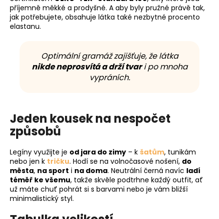
příjemně měkké a prodyšné. A aby byly pružné právě tak,
jak potřebujete, obsahuje látka také nezbytné procento
elastanu.
Optimální gramáž zajišťuje, že látka
nikde neprosvítá a drží tvar
i po mnoha
vypráních.
Jeden kousek na nespočet
způsobů
Legíny využijte je
od jara do zimy
– k
šatům
, tunikám
nebo jen k
tričku
. Hodí se na volnočasové nošení,
do
města
,
na sport
i
na doma
. Neutrální černá navíc
ladí
téměř ke všemu
, takže skvěle podtrhne každý outfit, ať
už máte chuť pohrát si s barvami nebo je vám bližší
minimalistický styl.