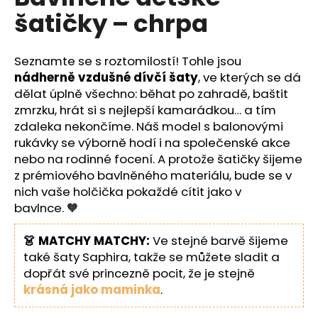
č
je
šatičky – chrpa
0,0
u
z
j
5
e
hvězdiček.
Seznamte se s roztomilostí! Tohle jsou
m
nádherně vzdušné dívčí šaty
, ve kterých se dá
e
dělat úplně všechno: běhat po zahradě, baštit
zmrzku, hrát si s nejlepší kamarádkou… a tím
zdaleka nekončíme. Náš model s balonovými
rukávky se výborně hodí i na společenské akce
nebo na rodinné focení. A protože šatičky šijeme
z prémiového bavlněného materiálu, bude se v
nich vaše holčička pokaždé cítit jako v
bavlnce. 🧡
👗 MATCHY MATCHY:
Ve stejné barvě šijeme
také šaty Saphira, takže se můžete sladit a
dopřát své princezně pocit, že je stejně
krásná jako maminka
.