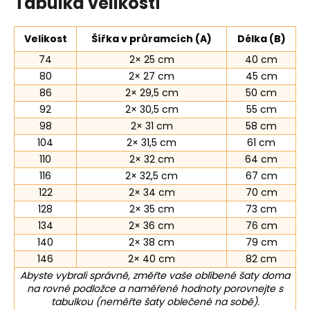
Tabulka velikostí
Velikost
Šířka v průramcích (A)
Délka (B)
74
2× 25 cm
40 cm
80
2× 27 cm
45 cm
86
2× 29,5 cm
50 cm
92
2× 30,5 cm
55 cm
98
2× 31 cm
58 cm
104
2× 31,5 cm
61 cm
110
2× 32 cm
64 cm
116
2× 32,5 cm
67 cm
122
2× 34 cm
70 cm
128
2× 35 cm
73 cm
134
2× 36 cm
76 cm
140
2× 38 cm
79 cm
146
2× 40 cm
82 cm
Abyste vybrali správně, změřte vaše oblíbené šaty doma
na rovné podložce a naměřené hodnoty porovnejte s
tabulkou (neměřte šaty oblečené na sobě).