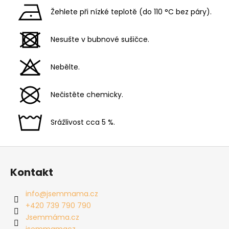
Žehlete při nízké teplotě (do 110 °C bez páry).
Nesušte v bubnové sušičce.
Nebělte.
Nečistěte chemicky.
Srážlivost cca 5 %.
Z
á
Kontakt
p
a
info
@
jsemmama.cz
t
+420 739 790 790
í
Jsemmáma.cz