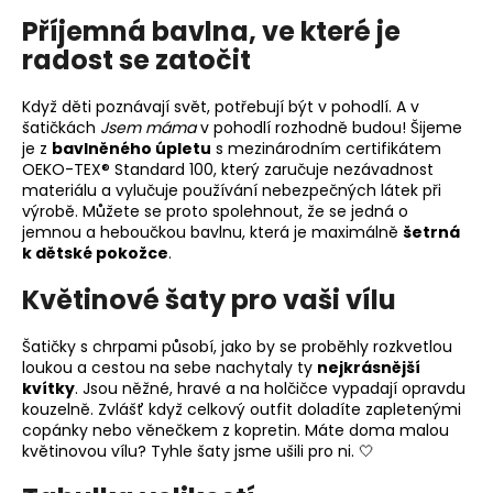
Příjemná bavlna, ve které je
radost se zatočit
Když děti poznávají svět, potřebují být v pohodlí. A v
šatičkách
Jsem máma
v pohodlí rozhodně budou! Šijeme
je z
bavlněného úpletu
s mezinárodním certifikátem
OEKO-TEX® Standard 100, který zaručuje nezávadnost
materiálu a vylučuje používání nebezpečných látek při
výrobě. Můžete se proto spolehnout, že se jedná o
jemnou a heboučkou bavlnu, která je maximálně
šetrná
k dětské pokožce
.
Květinové šaty pro vaši vílu
Šatičky s chrpami působí, jako by se proběhly rozkvetlou
loukou a cestou na sebe nachytaly ty
nejkrásnější
kvítky
. Jsou něžné, hravé a na holčičce vypadají opravdu
kouzelně. Zvlášť když celkový outfit doladíte zapletenými
copánky nebo věnečkem z kopretin. Máte doma malou
květinovou vílu? Tyhle šaty jsme ušili pro ni. 🤍