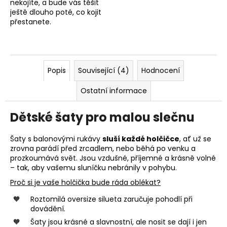
nekojíte, a bude vás těšit
ještě dlouho poté, co kojit
přestanete.
Popis
Související (4)
Hodnocení
Ostatní informace
Dětské šaty pro malou slečnu
Šaty s balonovými rukávy
sluší každé holčičce
, ať už se
zrovna parádí před zrcadlem, nebo běhá po venku a
prozkoumává svět. Jsou vzdušné, příjemné a krásně volné
– tak, aby vašemu sluníčku nebránily v pohybu.
Proč si je vaše holčička bude ráda oblékat?
Roztomilá oversize silueta zaručuje pohodlí při
dovádění.
Šaty jsou krásné a slavnostní, ale nosit se dají i jen