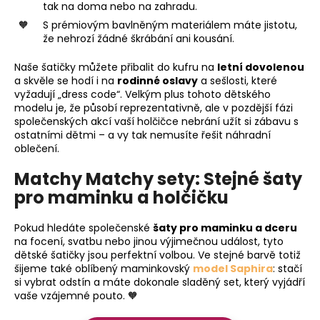
tak na doma nebo na zahradu.
S prémiovým bavlněným materiálem máte jistotu,
že nehrozí žádné škrábání ani kousání.
Naše šatičky můžete přibalit do kufru na
letní dovolenou
a skvěle se hodí i na
rodinné oslavy
a sešlosti, které
vyžadují „dress code“. Velkým plus tohoto dětského
modelu je, že působí reprezentativně, ale v pozdější fázi
společenských akcí vaší holčičce nebrání užít si zábavu s
ostatními dětmi – a vy tak nemusíte řešit náhradní
oblečení.
Matchy Matchy sety: Stejné šaty
pro maminku a holčičku
Pokud hledáte společenské
šaty pro maminku a dceru
na focení, svatbu nebo jinou výjimečnou událost, tyto
dětské šatičky jsou perfektní volbou. Ve stejné barvě totiž
šijeme také oblíbený maminkovský
model Saphira
: stačí
si vybrat odstín a máte dokonale sladěný set, který vyjádří
vaše vzájemné pouto. 🧡