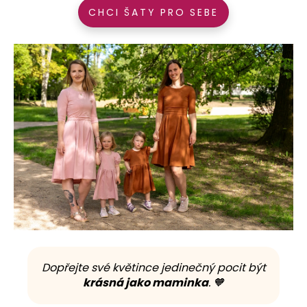
CHCI ŠATY PRO SEBE
Dopřejte své květince jedinečný pocit být
krásná jako maminka
. 🧡