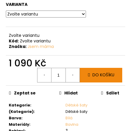
VARIANTA
Zvolte variantu
Kód:
Zvolte variantu
Značka:
Jsem máma
1 090 Kč
Měrná
DO KOŠÍKU
cena:
Zeptat se
Hlídat
Sdílet
Kategorie
:
Dětské šaty
(Kategorie)
:
Dětské šaty
Barva
:
Bílá
Materiály
:
Bavlna
Pohlaví
:
Ž