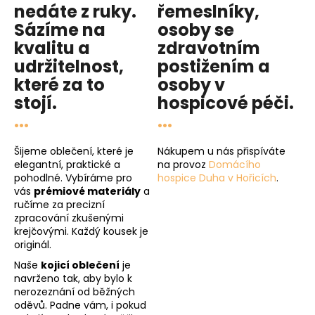
nedáte z ruky.
řemeslníky,
Sázíme na
osoby se
kvalitu
a
zdravotním
udržitelnost
,
postižením a
které za to
osoby v
stojí.
hospicové péči
.
...
...
Šijeme oblečení, které je
Nákupem u nás přispíváte
elegantní, praktické a
na provoz
Domácího
pohodlné. Vybíráme pro
hospice Duha v Hořicích
.
vás
prémiové materiály
a
ručíme za precizní
zpracování zkušenými
krejčovými. Každý kousek je
originál.
Naše
kojicí oblečení
je
navrženo tak, aby bylo k
nerozeznání od běžných
oděvů. Padne vám, i pokud