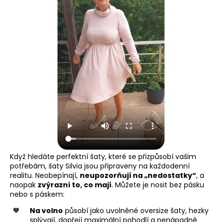
Když hledáte perfektní šaty, které se přizpůsobí vašim
potřebám, šaty Silvia jsou připraveny na každodenní
realitu. Neobepínají,
neupozorňují na „nedostatky“
, a
naopak
zvýrazní to, co mají
. Můžete je nosit bez pásku
nebo s páskem:
Na volno
působí jako uvolněné oversize šaty, hezky
splývají, dopřejí maximální pohodlí a nenápadně