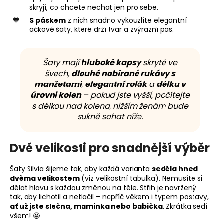
skryjí, co chcete nechat jen pro sebe.
S páskem
z nich snadno vykouzlíte elegantní
áčkové šaty, které drží tvar a zvýrazní pas.
Šaty mají
hluboké kapsy
skryté ve
švech,
dlouhé nabírané rukávy s
manžetami
,
elegantní rolák
a
délku v
úrovni kolen
– pokud jste vyšší, počítejte
s délkou nad kolena, nižším ženám bude
sukně sahat níže.
Dvě velikosti pro snadnější výběr
Šaty Silvia šijeme tak, aby každá varianta
seděla hned
dvěma velikostem
(viz velikostní tabulka). Nemusíte si
dělat hlavu s každou změnou na těle. Střih je navržený
tak, aby lichotil a netlačil – napříč věkem i typem postavy,
ať už jste slečna, maminka nebo babička
. Zkrátka sedí
všem! 🤩