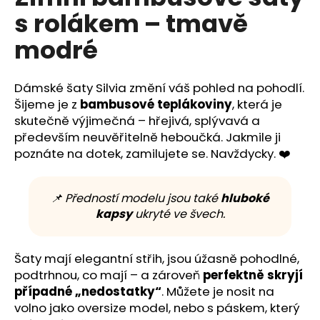
č
je
s rolákem – tmavě
0,0
u
z
j
modré
5
e
hvězdiček.
m
e
Dámské šaty Silvia změní váš pohled na pohodlí.
Šijeme je z
bambusové teplákoviny
, která je
skutečně výjimečná – hřejivá, splývavá a
především neuvěřitelně heboučká. Jakmile ji
poznáte na dotek, zamilujete se. Navždycky. ❤️
📌 Předností modelu jsou také
hluboké
kapsy
ukryté ve švech.
Šaty mají elegantní střih, jsou úžasně pohodlné,
podtrhnou, co mají – a zároveň
perfektně skryjí
případné „nedostatky“
. Můžete je nosit na
volno jako oversize model, nebo s páskem, který