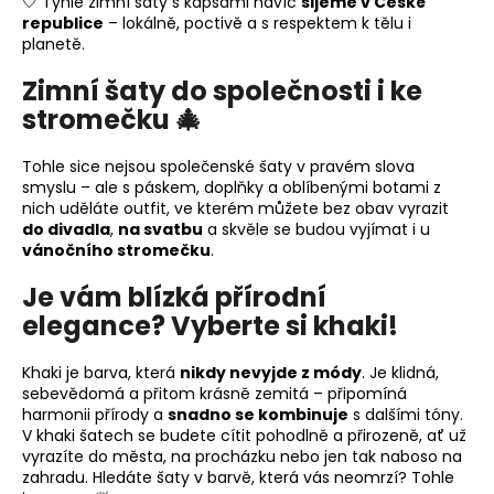
🤍 Tyhle zimní šaty s kapsami navíc
šijeme v České
republice
– lokálně, poctivě a s respektem k tělu i
planetě.
Zimní šaty do společnosti i ke
stromečku 🎄
Tohle sice nejsou společenské šaty v pravém slova
smyslu – ale s páskem, doplňky a oblíbenými botami z
nich uděláte outfit, ve kterém můžete bez obav vyrazit
do divadla
,
na svatbu
a skvěle se budou vyjímat i u
vánočního stromečku
.
Je vám blízká přírodní
elegance? Vyberte si khaki!
Khaki je barva, která
nikdy nevyjde z módy
. Je klidná,
sebevědomá a přitom krásně zemitá – připomíná
harmonii přírody a
snadno se kombinuje
s dalšími tóny.
V khaki šatech se budete cítit pohodlně a přirozeně, ať už
vyrazíte do města, na procházku nebo jen tak naboso na
zahradu. Hledáte šaty v barvě, která vás neomrzí? Tohle