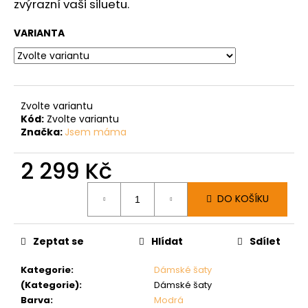
zvýrazní vaši siluetu.
VARIANTA
Zvolte variantu
Kód:
Zvolte variantu
Značka:
Jsem máma
2 299 Kč
Měrná
DO KOŠÍKU
cena:
Zeptat se
Hlídat
Sdílet
Kategorie
:
Dámské šaty
(Kategorie)
:
Dámské šaty
Barva
:
Modrá