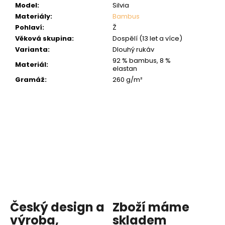
Model
:
Silvia
Materiály
:
Bambus
Pohlaví
:
Ž
Věková skupina
:
Dospělí (13 let a více)
Varianta
:
Dlouhý rukáv
92 % bambus, 8 %
Materiál
:
elastan
Gramáž
:
260 g/m²
Český design a
Zboží máme
výroba,
skladem