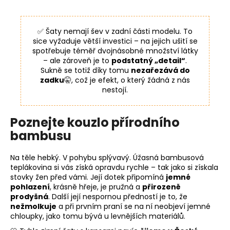
✅ Šaty nemají šev v zadní části modelu. To
sice vyžaduje větší investici – na jejich ušití se
spotřebuje téměř dvojnásobné množství látky
– ale zároveň je to
podstatný „detail“
.
Sukně se totiž díky tomu
nezařezává do
zadku
🤫, což je efekt, o který žádná z nás
nestojí.
Poznejte kouzlo přírodního
bambusu
Na těle hebký. V pohybu splývavý. Úžasná bambusová
teplákovina si vás získá opravdu rychle – tak jako si získala
stovky žen před vámi. Její dotek připomíná
jemné
pohlazení
, krásně hřeje, je pružná a
přirozeně
prodyšná
. Další její nespornou předností je to, že
nežmolkuje
a při prvním praní se na ní neobjeví jemné
chloupky, jako tomu bývá u levnějších materiálů.