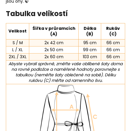
jsou ony. 🍃
Tabulka velikostí
Šířka v průramcích
Délka
Rukáv
Velikost
(A)
(B)
(C)
S / M
2x 42 cm
95 cm
66 cm
L / XL
2x 50 cm
99 cm
66 cm
2XL / 3XL
2x 60 cm
103 cm
66 cm
Abyste vybrali správně, změřte vaše oblíbené šaty doma
na rovné podložce a naměřené hodnoty porovnejte s
tabulkou (neměřte šaty oblečené na sobě). Délku
rukávu (C) měřte od ramenního švu.