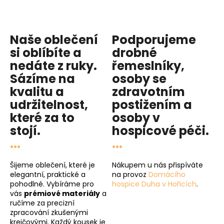
Naše oblečení
Podporujeme
si oblíbíte a
drobné
nedáte z ruky.
řemeslníky,
Sázíme na
osoby se
kvalitu
a
zdravotním
udržitelnost
,
postižením a
které za to
osoby v
stojí.
hospicové péči
.
...
...
Šijeme oblečení, které je
Nákupem u nás přispíváte
elegantní, praktické a
na provoz
Domácího
pohodlné. Vybíráme pro
hospice Duha v Hořicích
.
vás
prémiové materiály
a
ručíme za precizní
zpracování zkušenými
krejčovými. Každý kousek je