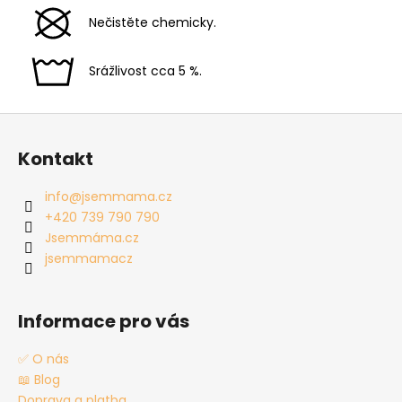
Nečistěte chemicky.
Srážlivost cca 5 %.
Z
á
Kontakt
p
a
info
@
jsemmama.cz
t
+420 739 790 790
í
Jsemmáma.cz
jsemmamacz
Informace pro vás
✅ O nás
📖 Blog
Doprava a platba