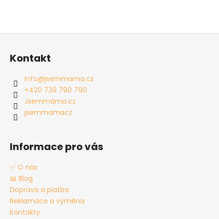
Z
á
Kontakt
p
a
info
@
jsemmama.cz
t
+420 739 790 790
í
Jsemmáma.cz
jsemmamacz
Informace pro vás
✅ O nás
📖 Blog
Doprava a platba
Reklamace a výměna
Kontakty