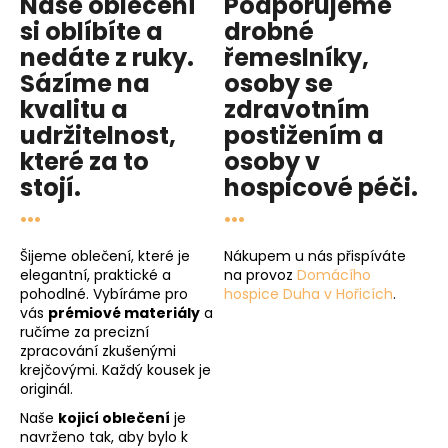
Naše oblečení
Podporujeme
si oblíbíte a
drobné
nedáte z ruky.
řemeslníky,
Sázíme na
osoby se
kvalitu
a
zdravotním
udržitelnost
,
postižením a
které za to
osoby v
stojí.
hospicové péči
.
...
...
Šijeme oblečení, které je
Nákupem u nás přispíváte
elegantní, praktické a
na provoz
Domácího
pohodlné. Vybíráme pro
hospice Duha v Hořicích
.
vás
prémiové materiály
a
ručíme za precizní
zpracování zkušenými
krejčovými. Každý kousek je
originál.
Naše
kojicí oblečení
je
navrženo tak, aby bylo k