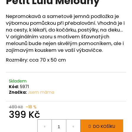
Petit Lulu Melouny
č
z
u
5
j
hvězdiček.
Nepromokavá a sametově jemná podložka je
e
výbornou pomůckou při přebalování. Vhodná je i
m
na cesty, k lékaři, do kočárku, postýlky, na deku…
e
V originálním vzoru s motivem šťavnatých
melounů bude nejen skvělým pomocníkem, ale i
zajímavým kouskem ve vaší výbavičce.
Rozměry: cca 70 x 50 cm
Skladem
Kód:
5971
Značka:
Jsem máma
489 Kč
–18 %
399 Kč
Měrná
DO KOŠÍKU
cena: