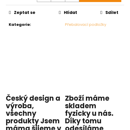
Zeptat se
Hlídat
Sdílet
Kategorie
:
Přebalovací podložky
Český design a
Zboží máme
výroba,
skladem
všechny
fyzicky u nás
.
produkty
Jsem
Díky tomu
máma
šijeme v
odesíláme