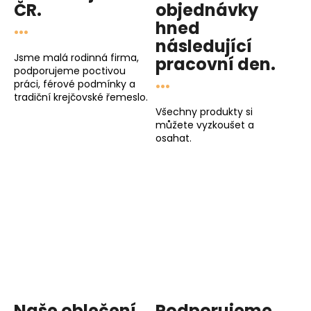
ČR.
objednávky
s
...
hned
u
následující
Jsme malá rodinná firma,
pracovní den
.
podporujeme poctivou
...
práci, férové podmínky a
tradiční krejčovské řemeslo.
Všechny produkty si
můžete vyzkoušet a
osahat.
Naše oblečení
Podporujeme