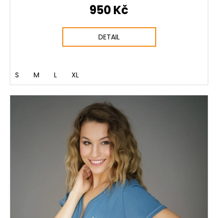
950 Kč
DETAIL
S
M
L
XL