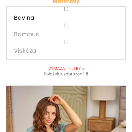
č
Materiály
u
j
Bavlna
e
m
e
Bambus
Viskóza
VYMAZAT FILTRY
Položek k zobrazení:
5
V
ý
p
i
s
p