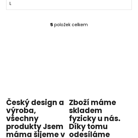
L
5
položek celkem
O
v
l
á
d
a
c
í
p
r
v
Český design a
Zboží máme
k
y
výroba,
skladem
v
všechny
fyzicky u nás
.
ý
produkty
Jsem
Díky tomu
p
máma
šijeme v
odesíláme
i