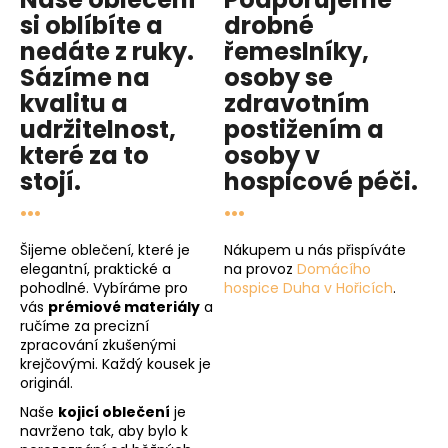
si oblíbíte a
drobné
nedáte z ruky.
řemeslníky,
Sázíme na
osoby se
kvalitu
a
zdravotním
udržitelnost
,
postižením a
které za to
osoby v
stojí.
hospicové péči
.
...
...
Šijeme oblečení, které je
Nákupem u nás přispíváte
elegantní, praktické a
na provoz
Domácího
pohodlné. Vybíráme pro
hospice Duha v Hořicích
.
vás
prémiové materiály
a
ručíme za precizní
zpracování zkušenými
krejčovými. Každý kousek je
originál.
Naše
kojicí oblečení
je
navrženo tak, aby bylo k