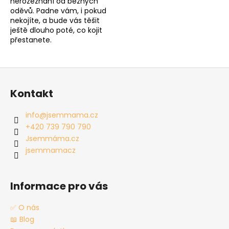
nerozeznání od běžných
oděvů. Padne vám, i pokud
nekojíte, a bude vás těšit
ještě dlouho poté, co kojit
přestanete.
Z
á
Kontakt
p
a
info
@
jsemmama.cz
t
+420 739 790 790
í
Jsemmáma.cz
jsemmamacz
Informace pro vás
✅ O nás
📖 Blog