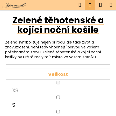
K
Přejít
Hledat
Náku
M
Přihlášen
na
o
obsah
Zpět
Zpět
košík
š
Zelené těhotenské a
í
kojicí noční košile
C
k
o
p
Zelená symbolizuje nejen přírodu, ale také život a
o
znovuzrození. Není tedy vhodnější barvou ve vašem
požehnaném stavu. Zelené těhotenské a kojicí noční
t
košilky by určitě měly mít místo ve vašem šatníku.
ř
e
Velikost
b
u
j
XS
e
t
S
e
n