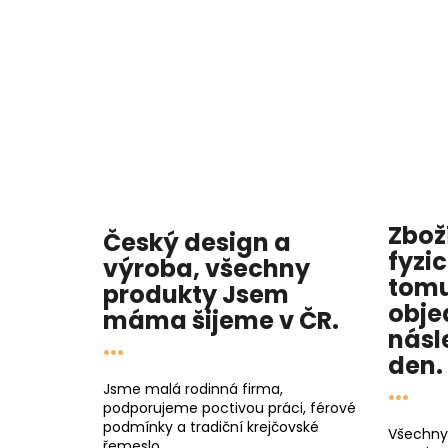
Zbož
Český design a
fyzi
výroba, všechny
tomu
produkty
Jsem
obje
máma
šijeme v ČR.
násl
...
den
.
...
Jsme malá rodinná firma,
podporujeme poctivou práci, férové
podmínky a tradiční krejčovské
Všechny
řemeslo.