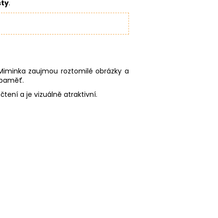
sty
.
 Miminka zaujmou roztomilé obrázky a
i paměť.
ení a je vizuálně atraktivní.