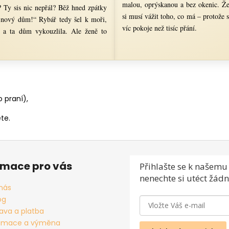
malou, oprýskanou a bez okenic. Že
 Ty sis nic nepřál? Běž hned zpátky
si musí vážit toho, co má – protože 
i nový dům!“ Rybář tedy šel k moři,
víc pokoje než tisíc přání.
 a ta dům vykouzlila. Ale ženě to
 praní),
te.
rmace pro vás
Přihlašte se
k našemu 
nenechte si utéct žádn
nás
og
ava a platba
amace a výměna