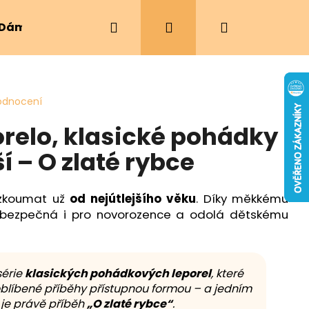
Hledat
Přihlášení
Nákupní
Dámské oblečení
Ergonomická nosítka
košík
odnocení
orelo, klasické pohádky
 – O zlaté rybce
 zkoumat už
od nejútlejšího věku
. Díky měkkému
 bezpečná i pro novorozence a odolá dětskému
série
klasických pohádkových leporel
, které
blíbené příběhy přístupnou formou – a jedním
 je právě příběh
„O zlaté rybce“
.