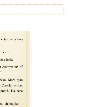
a tak se rybka
la i to.
žena řekla:
t císařovnou! Ať
“
ěžko. Moře bylo
. Zavolal rybku,
ž domů. Tvá žena
ou chaloupku –