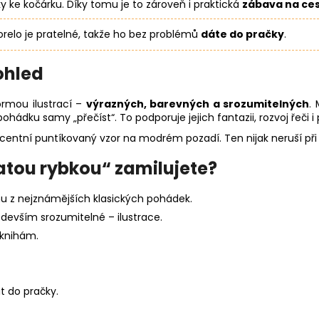
y ke kočárku. Díky tomu je to zároveň i praktická
zábava na ce
orelo je pratelné, takže ho bez problémů
dáte do pračky
.
ohled
ormou ilustrací –
výrazných, barevných a srozumitelných
.
pohádku samy „přečíst“. To podporuje jejich fantazii, rozvoj řeči 
entní puntíkovaný vzor na modrém pozadí. Ten nijak neruší při čt
zlatou rybkou“ zamilujete?
nu z nejznámějších klasických pohádek.
devším srozumitelné – ilustrace.
 knihám.
it do pračky.