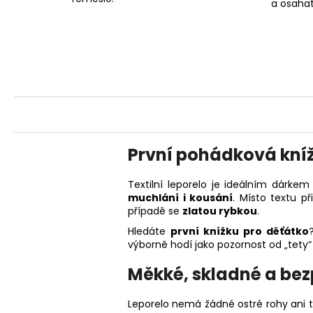
a osahat
První pohádková kní
Textilní leporelo je ideálním dárke
muchlání i kousání
. Místo textu p
případě se
zlatou rybkou
.
Hledáte
první knížku pro děťátko
výborně hodí jako pozornost od „tety
Měkké, skladné a be
Leporelo nemá žádné ostré rohy ani t