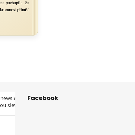
na pochopila, že
skromnost přináší
Facebook
newsletteru a
ou slevu ani akci!