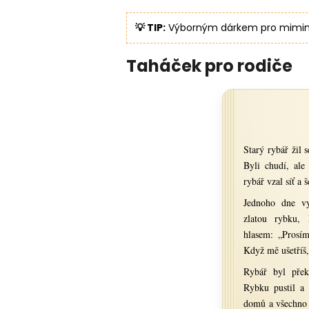
💡 TIP:
Výborným dárkem pro mimin
Taháček pro rodiče
Starý rybář žil 
Byli chudí, ale
rybář vzal síť a š
Jednoho dne vy
zlatou rybku, 
hlasem: „Prosím
Když mě ušetříš, 
Rybář byl přek
Rybku pustil a 
domů a všechno 