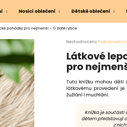
ní
Nosicí oblečení
Dětské oblečení
sické pohádky pro nejmenší – O zlaté rybce
Co potřebujete najít?
Průměrné
Neohodnoceno
Podrobnosti h
hodnocení
Látkové lep
produktu
HLEDAT
je
pro nejmenší
0,0
z
5
Doporučujeme
hvězdiček.
Tuto knížku mohou děti
látkovému provedení je
žužlání i muchlání.
Knížka je součástí 
dětem představují o
z nich