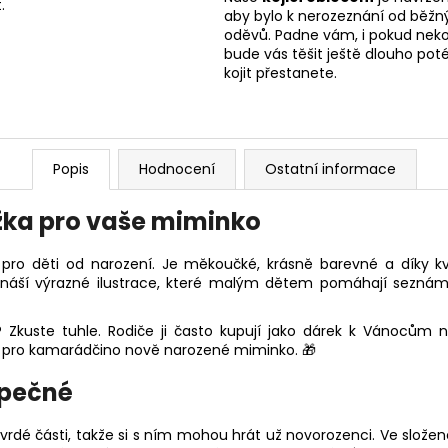
.
aby bylo k nerozeznání od běžn
oděvů. Padne vám, i pokud nekoj
bude vás těšit ještě dlouho poté
kojit přestanete.
Popis
Hodnocení
Ostatní informace
žka pro vaše miminko
m pro děti od narození. Je měkoučké, krásně barevné a díky 
řináší výrazné ilustrace, které malým dětem pomáhají seznám
? Zkuste tuhle. Rodiče ji často kupují jako dárek k Vánocům
“ pro kamarádčino nově narozené miminko. 🎁
zpečné
vrdé části, takže si s ním mohou hrát už novorozenci. Ve slož