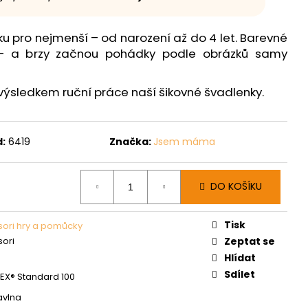
ku pro nejmenší – od narození až do 4 let. Barevné
 – a brzy začnou pohádky podle obrázků samy
výsledkem ruční práce naší šikovné švadlenky.
:
6419
Značka:
Jsem máma
DO KOŠÍKU
Tisk
ori hry a pomůcky
ori
Zeptat se
Hlídat
Sdílet
X® Standard 100
avlna