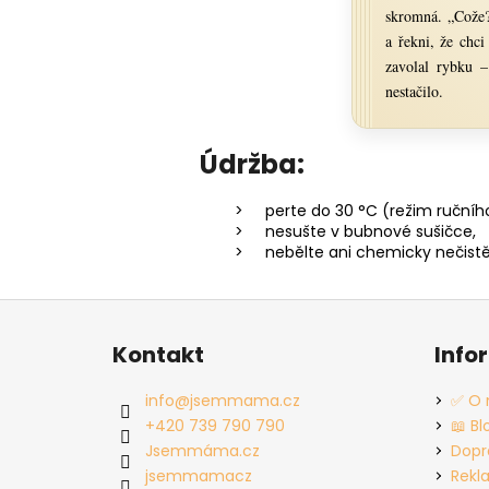
skromná. „Cože?
a řekni, že chc
zavolal rybku –
nestačilo.
Údržba:
perte do 30 °C (režim ručního
nesušte v bubnové sušičce,
nebělte ani chemicky nečistě
Z
á
Kontakt
Info
p
a
info
@
jsemmama.cz
✅ O 
t
+420 739 790 790
📖 Bl
í
Jsemmáma.cz
Dopr
jsemmamacz
Rekl