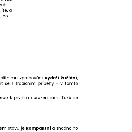
ých
íte, a
, co
kvalitnímu zpracování
vydrží žužlání,
it se s tradičními příběhy – v tomto
 nebo k prvním narozeninám. Také se
eném stavu
je kompaktní
a snadno ho