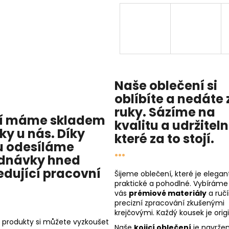
Naše oblečení si
oblíbíte a nedáte 
ruky. Sázíme na
í máme skladem
kvalitu
a
udržitel
cky u nás
. Díky
které za to stojí.
 odesíláme
...
dnávky hned
edující pracovní
Šijeme oblečení, které je elegant
praktické a pohodlné. Vybíráme
vás
prémiové materiály
a ruč
precizní zpracování zkušenými
krejčovými. Každý kousek je origi
 produkty si můžete vyzkoušet
Naše
kojicí oblečení
je navržen