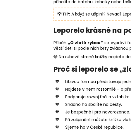
přibalíte do batohu, kabelky nebo tašk
💡 TIP:
A když se ušpiní? Nevadí. Lep
Leporelo krásné na p
Příběh
„O zlaté rybce“
se vypráví f
větší děti si podle nich brzy zvládnou 
🩶 Na rubové straně knížky najdete dec
Proč si leporelo se „
Líbivou formou představuje jed
Najdete v něm roztomilé – a pře
Podporuje rozvoj řeči a vztah ke
Snadno ho sbalíte na cesty.
Je bezpečné i pro novorozence.
Při zašpinění můžete knížku vlož
Šijeme ho v České republice.