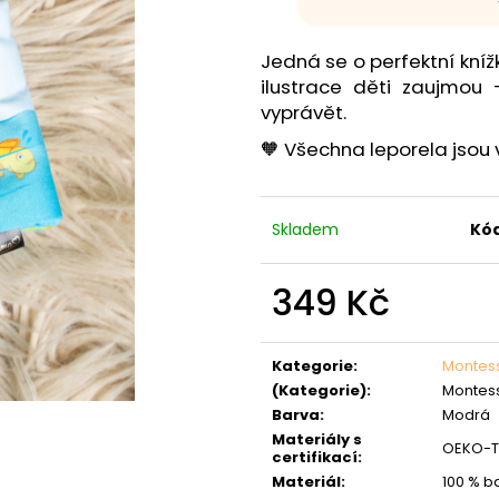
Jedná se o perfektní kníž
ilustrace děti zaujmou
vyprávět.
🧡 Všechna leporela jsou 
Skladem
Kód
349 Kč
Měrná
cena:
Kategorie
:
Montess
(Kategorie)
:
Montess
Barva
:
Modrá
Materiály s
OEKO-TE
certifikací
:
Materiál
:
100 % b