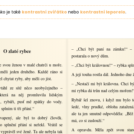
ko je také
kontrastní zvířátko
nebo
kontrastní leporelo
.
– „Chci být paní na zámku!“ – 
O zlaté rybce
postarala o nový dům.
se svou ženou v malé chatrči u moře.
– „Chci být královnou!“ – rybka splni
 měli jeden druhého. Každé ráno si
A její touha rostla dál. Jednoho dne 
el chytat ryby, aby měli co jíst.
– „Nestačí mi být královna. Chci bý
táhl ze sítě něco neobyčejného –
mi rybka dá trůn nad celým mořem!
která na něj promluvila lidským
Rybář šel znovu, i když mu bylo t
, rybáři, pusť mě zpátky do vody.
šedé, vlny prudké, obloha zatažená
splním ti tři přání.“
ale ta jen smutně odpověděla: „Bě
vapený, ale byl to dobrý člověk.
má, co si zaslouží.“
o splnění přání si neřekl. Vrátil se
A opravdu. Měla zpět svou star
vyprávěl své ženě. Ta ale nebyla tak