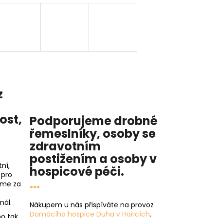
z
nost
,
Podporujeme drobné
řemeslníky, osoby se
zdravotním
postižením a osoby v
ní,
hospicové péči
.
 pro
...
íme za
nál.
Nákupem u nás přispíváte na provoz
Domácího hospice Duha v Hořicích
.
o tak,