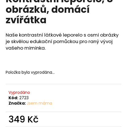
č
je
obrázků, domácí
0,0
u
z
j
zvířátka
5
e
hvězdiček.
m
e
Naše kontrastní látkové leporelo s osmi obrázky
je skvělou edukační pomůckou pro raný vývoj
vašeho miminka.
Položka byla vyprodána…
Vyprodáno
Kód:
2723
Značka:
Jsem máma
349 Kč
Měrná