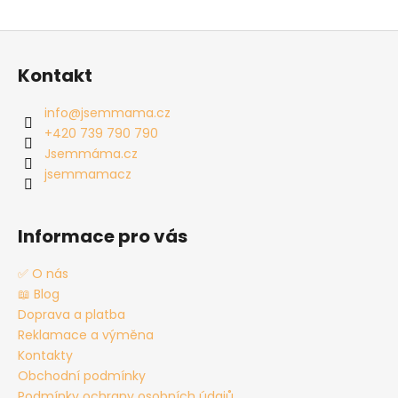
Z
á
Kontakt
p
a
info
@
jsemmama.cz
t
+420 739 790 790
í
Jsemmáma.cz
jsemmamacz
Informace pro vás
✅ O nás
📖 Blog
Doprava a platba
Reklamace a výměna
Kontakty
Obchodní podmínky
Podmínky ochrany osobních údajů