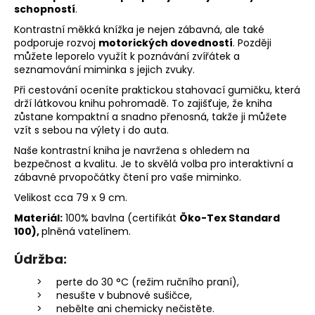
schopností
.
Kontrastní měkká knížka je nejen zábavná, ale také
podporuje rozvoj
motorických dovedností
. Později
můžete leporelo využít k poznávání zvířátek a
seznamování miminka s jejich zvuky.
Při cestování oceníte praktickou stahovací gumičku, která
drží látkovou knihu pohromadě. To zajišťuje, že kniha
zůstane kompaktní a snadno přenosná, takže ji můžete
vzít s sebou na výlety i do auta.
Naše kontrastní kniha je navržena s ohledem na
bezpečnost a kvalitu. Je to skvělá volba pro interaktivní a
zábavné prvopočátky čtení pro vaše miminko.
Velikost cca 79 x 9 cm.
Materiál:
100% bavlna (
certifikát
Öko-Tex Standard
100),
plněná vatelínem.
Údržba:
perte do 30 °C (režim ručního praní),
nesušte v bubnové sušičce,
nebělte ani chemicky nečistěte.