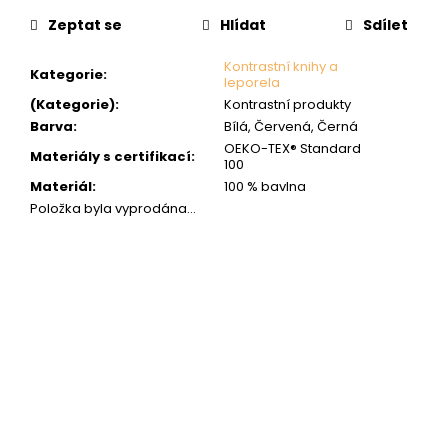
cena:
Zeptat se
Hlídat
Sdílet
Kontrastní knihy a
Kategorie
:
leporela
(Kategorie)
:
Kontrastní produkty
Barva
:
Bílá, Červená, Černá
OEKO-TEX® Standard
Materiály s certifikací
:
100
Materiál
:
100 % bavlna
Položka byla vyprodána…