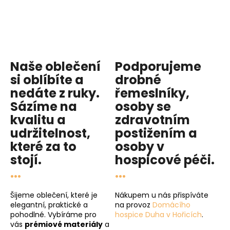
Naše oblečení
Podporujeme
si oblíbíte a
drobné
nedáte z ruky.
řemeslníky,
Sázíme na
osoby se
kvalitu
a
zdravotním
udržitelnost
,
postižením a
které za to
osoby v
stojí.
hospicové péči
.
...
...
Šijeme oblečení, které je
Nákupem u nás přispíváte
elegantní, praktické a
na provoz
Domácího
pohodlné. Vybíráme pro
hospice Duha v Hořicích
.
vás
prémiové materiály
a