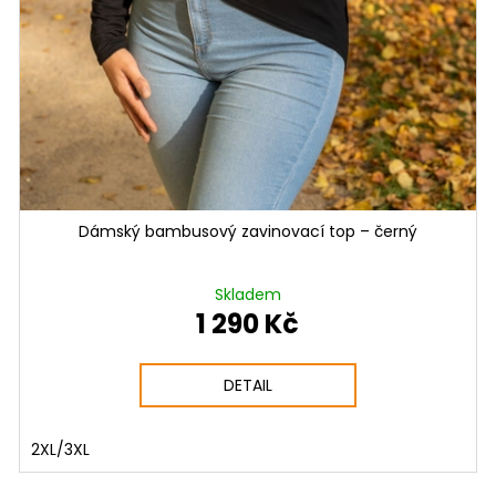
Dámský bambusový zavinovací top – černý
Skladem
1 290 Kč
DETAIL
2XL/3XL