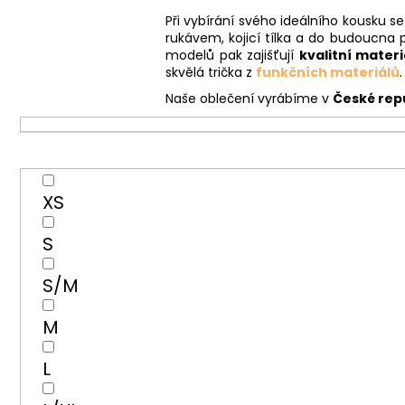
Při vybírání svého ideálního kousku s
rukávem, kojicí tílka a do budoucna 
modelů pak zajišťují
kvalitní materi
skvělá trička z
funkčních materiálů
.
Naše oblečení vyrábíme v
České rep
XS
S
S/M
M
L