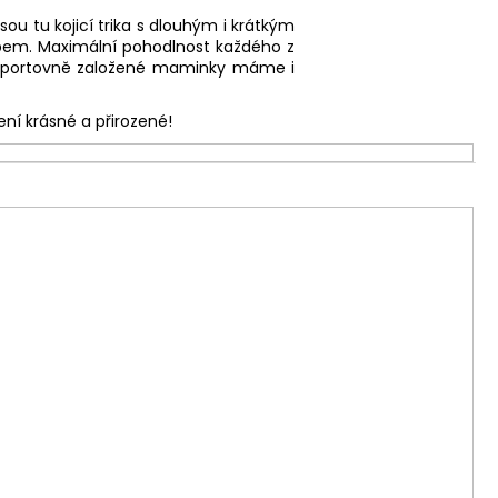
ou tu kojicí trika s dlouhým i krátkým
zipem. Maximální pohodlnost každého z
sportovně založené maminky máme i
ení krásné a přirozené!