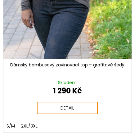
Dámský bambusový zavinovací top – grafitově šedý
Skladem
1 290 Kč
DETAIL
S/M
2XL/3XL