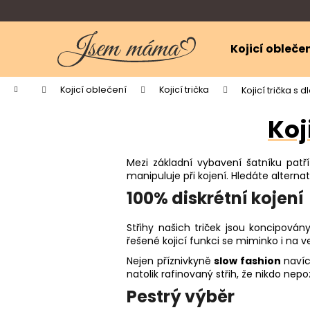
K
Přejít
na
o
obsah
Zpět
Zpět
š
Kojicí obleče
do
do
í
k
obchodu
obchodu
Domů
Kojicí oblečení
Kojicí trička
Kojicí trička s
Koj
Mezi základní vybavení šatníku patří
manipuluje při kojení. Hledáte alterna
100% diskrétní kojení
Střihy našich triček jsou koncipován
řešené kojicí funkci se miminko i na 
Nejen příznivkyně
slow fashion
navíc
natolik rafinovaný střih, že nikdo nep
Pestrý výběr