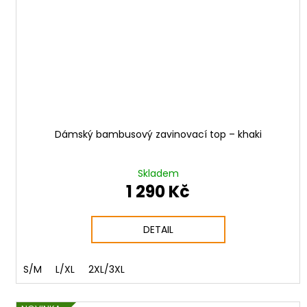
Dámský bambusový zavinovací top – khaki
Skladem
1 290 Kč
DETAIL
S/M
L/XL
2XL/3XL