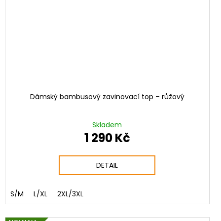
Dámský bambusový zavinovací top – růžový
Skladem
1 290 Kč
DETAIL
S/M
L/XL
2XL/3XL