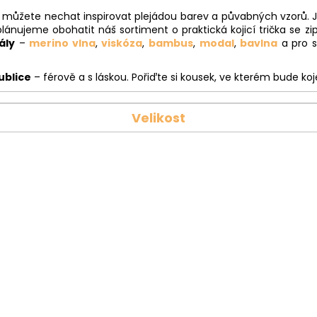
e můžete nechat inspirovat plejádou barev a půvabných vzorů. Js
plánujeme obohatit náš sortiment o praktická kojicí trička se 
ály
–
merino vlna
,
viskóza
,
bambus
,
modal
,
bavlna
a pro 
ublice
– férově a s láskou. Pořiďte si kousek, ve kterém bude koj
Velikost