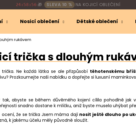
🎁
SLEVA 10 %
NA KOJICÍ OBLEČENÍ
24:58:54
ní
Nosicí oblečení
Dětské oblečení
Co potřebujete najít?
 dlouhým rukávem
icí trička s dlouhým ruk
HLEDAT
 trička. Ne každá látka se ale přizpůsobí
těhotenskému bříš
tivu? Prozkoumejte naši nabídku a dopřejte si luxusní maminkovský
Doporučujeme
y tak, abyste se během důvěrného kojení cílila pohodlně jak 
veřejnosti snadno dostane k mlíčku, aniž byste musela uhýbat př
 ocení, že se trička Jsem máma dají
nosit ještě dlouho po u
ozná, k jakému účelu měly původně sloužit.