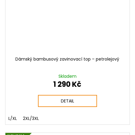
Dámský bambusový zavinovací top – petrolejový
Skladem
1 290 Kč
DETAIL
L/XL
2XL/3XL