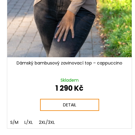
Dámský bambusový zavinovací top – cappuccino
Skladem
1 290 Kč
DETAIL
S/M
L/XL
2XL/3XL