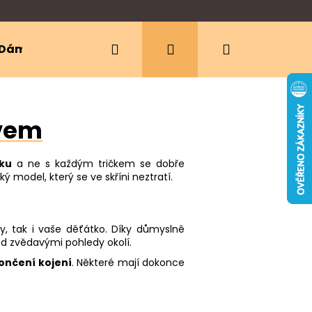
Hledat
Přihlášení
Nákupní
Dámské oblečení
Ergonomická nosítka
košík
ávem
ku
a ne s každým tričkem se dobře
 model, který se ve skříni neztratí.
vy, tak i vaše děťátko. Díky důmyslně
ed zvědavými pohledy okolí.
končení kojení
. Některé mají dokonce