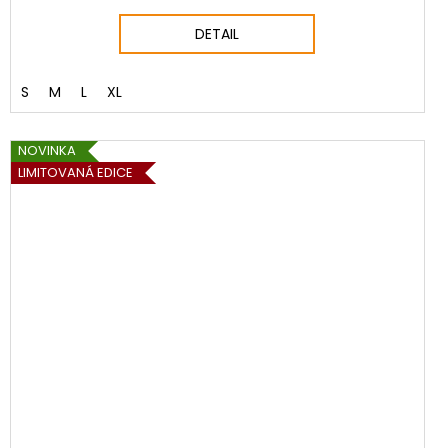
DETAIL
S
M
L
XL
NOVINKA
LIMITOVANÁ EDICE