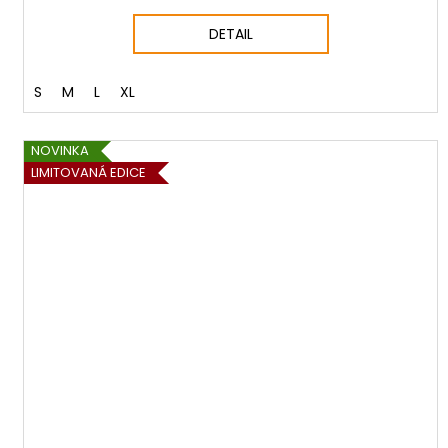
DETAIL
S
M
L
XL
NOVINKA
LIMITOVANÁ EDICE