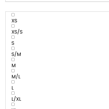
XS
XS/S
S
S/M
M
M/L
L
L/XL