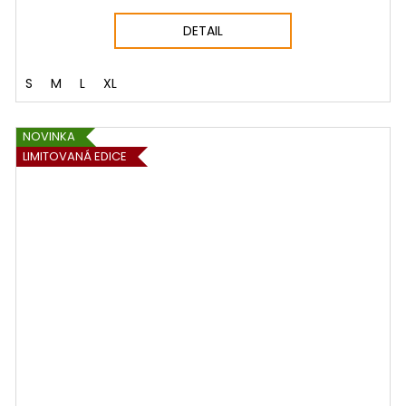
DETAIL
S
M
L
XL
NOVINKA
LIMITOVANÁ EDICE