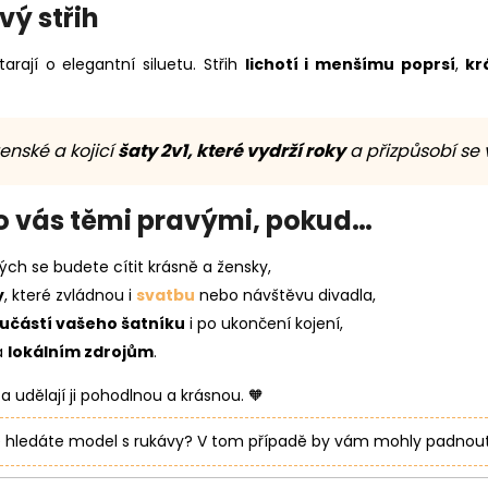
vý střih
arají o elegantní siluetu. Střih
lichotí i menšímu poprsí
,
kr
enské a kojicí
šaty 2v1, které vydrží roky
a přizpůsobí se 
o vás těmi pravými, pokud…
rých se budete cítit krásně a žensky,
y
, které zvládnou i
svatbu
nebo návštěvu divadla,
učástí vašeho šatníku
i po ukončení kojení,
a
lokálním zdrojům
.
a udělají ji pohodlnou a krásnou. 🧡
ale hledáte model s rukávy? V tom případě by vám mohly padnou