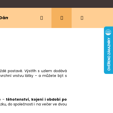
Hledat
Přihlášení
Nákupní
Dámské oblečení
Ergonomická nosítka
košík
aždé postavě. Výstřih s uzlem dodává
vrchní vrstvu látky – a můžete být s
ap –
těhotenství, kojení i období po
zku, do společnosti i na večer ve dvou