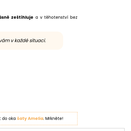
ásně zeštíhluje
a v těhotenství bez
vám v každé situaci.
t do oka
šaty Amelia
. Mrkněte!