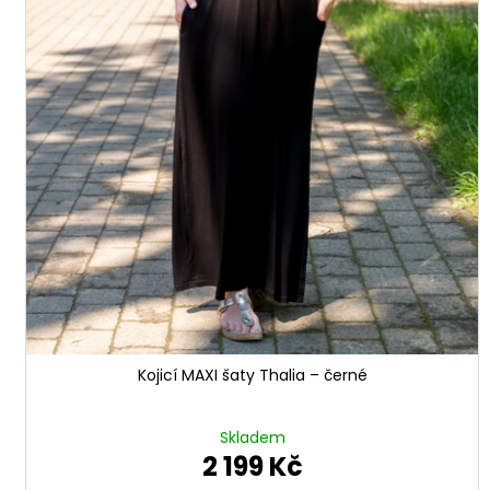
ů
Kojicí MAXI šaty Thalia – černé
Skladem
2 199 Kč