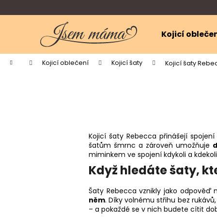
K
Přejít
na
o
obsah
Zpět
Zpět
š
Kojicí obleče
do
do
í
k
obchodu
obchodu
Domů
Kojicí oblečení
Kojicí šaty
Kojicí šaty Rebe
Kojicí šaty Rebecca přinášejí spojen
šatům šmrnc a zároveň umožňuje
d
miminkem ve spojení kdykoli a kdekoli
Když hledáte šaty, kt
Šaty Rebecca vznikly jako odpověď n
něm
. Díky volnému střihu bez rukávů
– a pokaždé se v nich budete cítit do