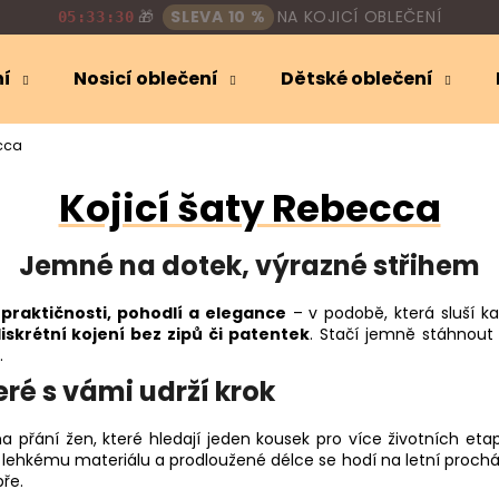
🎁
SLEVA 10 %
NA KOJICÍ OBLEČENÍ
05:33:29
ní
Nosicí oblečení
Dětské oblečení
Co potřebujete najít?
cca
Kojicí šaty Rebecca
HLEDAT
Jemné na dotek, výrazné střihem
Doporučujeme
í
praktičnosti, pohodlí a elegance
– v podobě, která sluší k
iskrétní kojení bez zipů či patentek
. Stačí jemně stáhnout 
.
eré s vámi udrží krok
a přání žen, které hledají jeden kousek pro více životních et
, lehkému materiálu a prodloužené délce se hodí na letní prochá
bře.