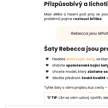
Přizpůsobivý a lichoti
Maxi délka a řasení pod prsy se post
problémů pojme
rostoucí bříško
.
Rebecca jsou těhot
Šaty Rebecca jsou pr
hledáte
letní kojicí šaty
, ve kte
sháníte
společenské kojicí šat
chcete model, který
zůstane so
dáváte přednost
české kvalitě
Tyhle šaty s vámi projdou kus cesty – 
💡 TIP:
Líbí se vám uzlový výstřih, 