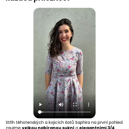
Střih těhotenských a kojicích šatů Saphira na první pohled
zaujme
velkou nabíranou sukní
a
elegantními 3/4