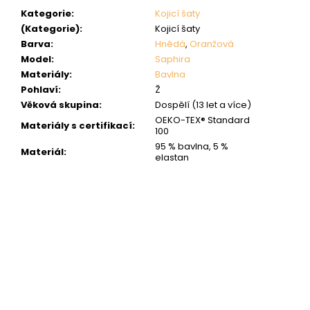
Kategorie
:
Kojicí šaty
(Kategorie)
:
Kojicí šaty
Barva
:
Hnědá
,
Oranžová
Model
:
Saphira
Materiály
:
Bavlna
Pohlaví
:
Ž
Věková skupina
:
Dospělí (13 let a více)
OEKO-TEX® Standard
Materiály s certifikací
:
100
95 % bavlna, 5 %
Materiál
:
elastan