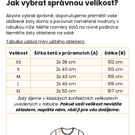
Jak vybrat správnou velikost?
Abyste vybrali správně, doporučujeme přeměřit vaše
oblíbené šaty doma a porovnat naměřené hodnoty s
tabulkou níže. Měřte rozměry šatů na rovné podložce.
Neměřte šaty oblečené na sobě.
Tabulka udává míry ušitého oblečení:
Velikost
Šířka šatů v průramcích (A)
Délka (B)
XS
2x 38 cm
102 cm
S
2x 40 cm
103 cm
M
2x 43 cm
105 cm
L
2x 45 cm
106 cm
XL
2x 50 cm
107 cm
Šaty šijeme v klasických konfekčních velikostech
uvedených v tabulce.
Pokud vaši velikost nevidíte
skladem, napište nám, rádi ji pro vás došijeme.