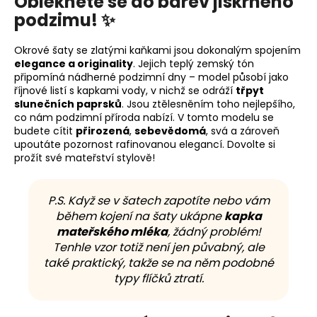
Oblékněte se do barev jiskrného
podzimu! ✨
Okrové šaty se zlatými kaňkami jsou dokonalým spojením
elegance a originality
. Jejich teplý zemský tón
připomíná nádherné podzimní dny – model působí jako
říjnové listí s kapkami vody, v nichž se odráží
třpyt
slunečních paprsků
. Jsou ztělesněním toho nejlepšího,
co nám podzimní příroda nabízí. V tomto modelu se
budete cítit
přirozená
,
sebevědomá
, svá a zároveň
upoutáte pozornost rafinovanou elegancí. Dovolte si
prožít své mateřství stylově!
P.S. Když se v šatech zapotíte nebo vám
během kojení na šaty ukápne
kapka
mateřského mléka
, žádný problém!
Tenhle vzor totiž není jen půvabný, ale
také praktický, takže se na něm podobné
typy flíčků ztratí.