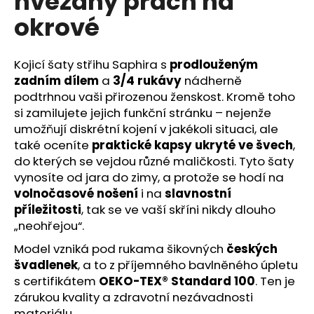
hvězdný prach na
č
z
u
okrové
5
j
hvězdiček.
e
m
Kojicí šaty střihu Saphira s
prodlouženým
e
zadním dílem
a
3/4 rukávy
nádherně
podtrhnou vaši přirozenou ženskost. Kromě toho
si zamilujete jejich funkční stránku – nejenže
umožňují diskrétní kojení v jakékoli situaci, ale
také oceníte
praktické kapsy ukryté ve švech
,
do kterých se vejdou různé maličkosti. Tyto šaty
vynosíte od jara do zimy, a protože se hodí na
volnočasové nošení
i na
slavnostní
příležitosti
, tak se ve vaší skříni nikdy dlouho
„neohřejou“.
Model vzniká pod rukama šikovných
českých
švadlenek
, a to z příjemného bavlněného úpletu
s certifikátem
OEKO-TEX® Standard 100
. Ten je
zárukou kvality a zdravotní nezávadnosti
materiálu.