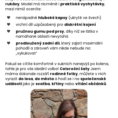
rukávy
. Model má nicméně i
praktické vychytávky
,
mezi nimiž oceníte:
nenápadné
hluboké kapsy
(ukryté ve švech)
vrchní díl uzpůsobený pro
diskrétní kojení
pružnou gumu pod prsy
, díky níž se látka v
namáhané oblasti nevytahá
prodloužený zadní díl
, který zajistí maximální
pohodlí a zároveň vám nikde nebude nic
„vykukovat“
Pokud se cítíte komfortně v sukních nanejvýš po kolena,
tohle je pro vás ideální volba!
Celoroční šaty
Jsem
máma dokonale rozzáří
rodinné fotky
, můžete v nich
vyrazit
do lesa
,
do města
a hodí se i na
společenské
události
jako je
svatba
,
křtiny
nebo
vítání občánků
.