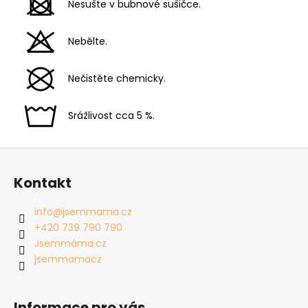
Nesušte v bubnové sušičce.
Nebělte.
Nečistěte chemicky.
Srážlivost cca 5 %.
Z
á
Kontakt
p
a
info
@
jsemmama.cz
t
+420 739 790 790
í
Jsemmáma.cz
jsemmamacz
Informace pro vás