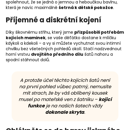
spolehnout, že se jedná o jemnou a heboučkou bavlnu,
která je navíc maximálně
šetrná k dětské pokožce
.
Příjemné a diskrétní kojení
Díky šikovnému střihu, který jsme
přizpůsobili potřebám
kojících maminek
, se vaše děťátko dostane k mlíčku
kdykoli a kdekoli – a vy si můžete vychutnat svou intimní
chvilku bez všetečných pohledů okolí. Stačí nadzvednout
horní vrstvu
dvojitého předního dílu
šatů nahoru a
spodní stáhnout dolů.
A protože účel těchto kojicích šatů není
na první pohled vůbec patrný, nemusíte
mít strach, že by váš oblíbený kousek
musel po mateřské ven z šatníku –
kojicí
funkce
je na našich šatech vždy
dokonale skryta
.