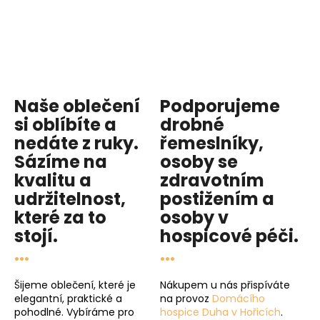
Naše oblečení
Podporujeme
si oblíbíte a
drobné
nedáte z ruky.
řemeslníky,
Sázíme na
osoby se
kvalitu
a
zdravotním
udržitelnost
,
postižením a
které za to
osoby v
stojí.
hospicové péči
.
...
...
Šijeme oblečení, které je
Nákupem u nás přispíváte
elegantní, praktické a
na provoz
Domácího
pohodlné. Vybíráme pro
hospice Duha v Hořicích
.