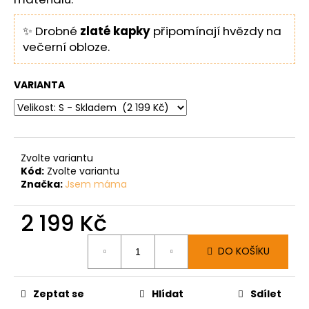
✨ Drobné
zlaté kapky
připomínají hvězdy na
večerní obloze.
VARIANTA
Zvolte variantu
Kód:
Zvolte variantu
Značka:
Jsem máma
2 199 Kč
Měrná
DO KOŠÍKU
cena:
Zeptat se
Hlídat
Sdílet