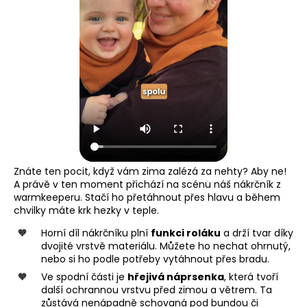
Znáte ten pocit, když vám zima zalézá za nehty? Aby ne!
A právě v ten moment přichází na scénu náš nákrčník z
warmkeeperu. Stačí ho přetáhnout přes hlavu a během
chvilky máte krk hezky v teple.
Horní díl nákrčníku plní
funkci roláku
a drží tvar díky
dvojité vrstvě materiálu. Můžete ho nechat ohrnutý,
nebo si ho podle potřeby vytáhnout přes bradu.
Ve spodní části je
hřejivá náprsenka
, která tvoří
další ochrannou vrstvu před zimou a větrem. Ta
zůstává nenápadně schovaná pod bundou či