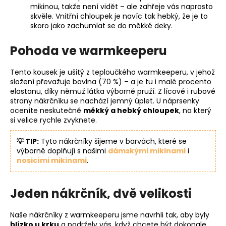
mikinou, takže není vidět – ale zahřeje vás naprosto
skvěle. Vnitřní chloupek je navíc tak hebký, že je to
skoro jako zachumlat se do měkké deky.
Pohoda ve warmkeeperu
Tento kousek je ušitý z teploučkého warmkeeperu, v jehož
složení převažuje bavlna (70 %) – a je tu i malé procento
elastanu, díky němuž látka výborně pruží. Z lícové i rubové
strany nákrčníku se nachází jemný úplet. U náprsenky
oceníte neskutečně
měkký a hebký chloupek
, na který
si velice rychle zvyknete.
💡 TIP:
Tyto nákrčníky šijeme v barvách, které se
výborně doplňují s našimi
dámskými mikinami
i
nosicími mikinami
.
Jeden nákrčník, dvě velikosti
Naše nákrčníky z warmkeeperu jsme navrhli tak, aby byly
blízko u krku
a podržely vás, když chcete být dokonale