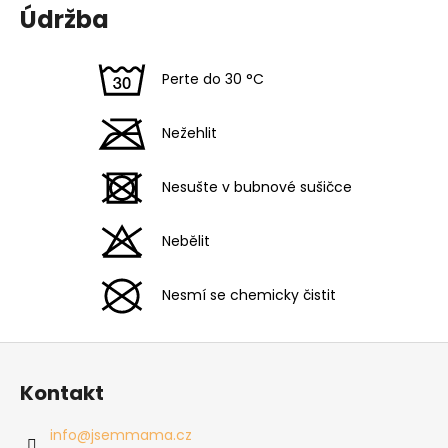
Údržba
Perte do 30 °C
Nežehlit
Nesušte v bubnové sušičce
Nebělit
Nesmí se chemicky čistit
Z
á
Kontakt
p
a
info
@
jsemmama.cz