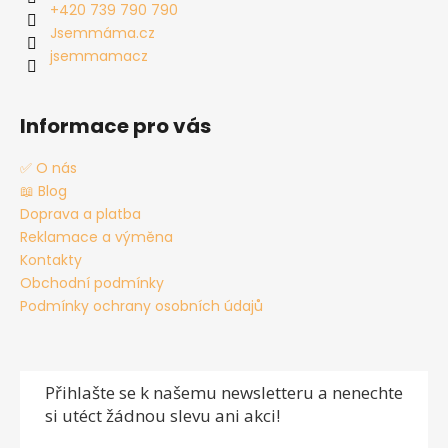
t
+420 739 790 790
í
Jsemmáma.cz
jsemmamacz
Informace pro vás
✅ O nás
📖 Blog
Doprava a platba
Reklamace a výměna
Kontakty
Obchodní podmínky
Podmínky ochrany osobních údajů
Přihlašte se
k našemu newsletteru a nenechte
si utéct žádnou slevu ani akci!