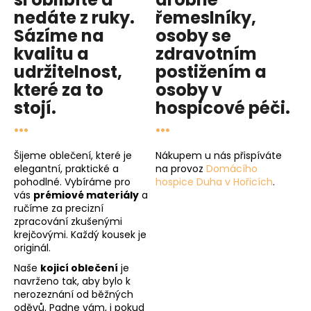
nedáte z ruky.
řemeslníky,
Sázíme na
osoby se
kvalitu
a
zdravotním
udržitelnost
,
postižením a
které za to
osoby v
stojí.
hospicové péči
.
...
...
Šijeme oblečení, které je
Nákupem u nás přispíváte
elegantní, praktické a
na provoz
Domácího
pohodlné. Vybíráme pro
hospice Duha v Hořicích
.
vás
prémiové materiály
a
ručíme za precizní
zpracování zkušenými
krejčovými. Každý kousek je
originál.
Naše
kojicí oblečení
je
navrženo tak, aby bylo k
nerozeznání od běžných
oděvů. Padne vám, i pokud