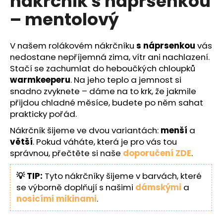
nákrčník s náprsenkou
č
z
u
– mentolový
5
j
hvězdiček.
e
m
V našem rolákovém nákrčníku
s náprsenkou
vás
e
nedostane nepříjemná zima, vítr ani nachlazení.
Stačí se zachumlat do heboučkých chloupků
warmkeeperu
. Na jeho teplo a jemnost si
snadno zvyknete – dáme na to krk, že jakmile
přijdou chladné měsíce, budete po něm sahat
prakticky pořád.
Nákrčník šijeme ve dvou variantách:
menší
a
větší
. Pokud váháte, která je pro vás tou
správnou, přečtěte si naše
doporučení ZDE
.
💡 TIP:
Tyto nákrčníky šijeme v barvách, které
se výborně doplňují s našimi
dámskými
a
nosicími mikinami
.