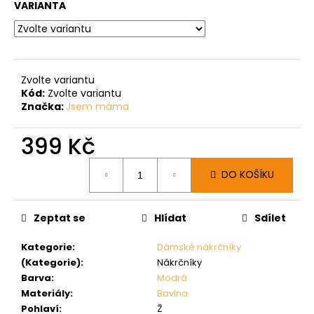
VARIANTA
Zvolte variantu
Kód:
Zvolte variantu
Značka:
Jsem máma
399 Kč
Měrná
DO KOŠÍKU
cena:
Zeptat se
Hlídat
Sdílet
Kategorie
:
Dámské nákrčníky
(Kategorie)
:
Nákrčníky
Barva
:
Modrá
Materiály
:
Bavlna
Pohlaví
:
Ž