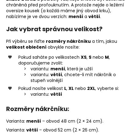
chráněná před profouknutím. A protože nejde o ležérní
oversize kousek (a každá máme jiný obvod krku),
nabízíme je ve dvou verzích:
menší
a
větší
.
Jak vybrat správnou velikost?
Při výběru se řiďte
rozměry nákrčníku
a tím, jakou
velikost oblečení
obvykle nosíte:
Pokud saháte po velikostech
XS
,
S
nebo
M
,
doporučujeme zvolit:
variantu:
menší
, která je užší
variantu:
větší
, chcete-li mít nákrčník o
stupeň volnější
Pokud nosíte velikost
L
,
XL
nebo
2XL
, vyberte si:
variantu:
větší
Rozměry nákrčníku:
Varianta:
menší
– obvod 48 cm (2 × 24 cm).
Varianta:
větší
– obvod 52 cm (2 × 26 cm).