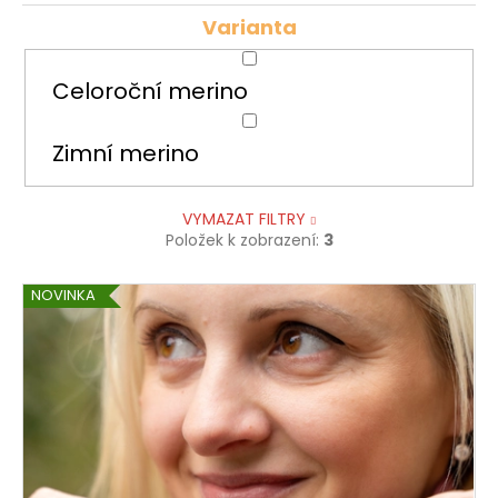
Varianta
Celoroční merino
Zimní merino
VYMAZAT FILTRY
Položek k zobrazení:
3
V
NOVINKA
ý
p
i
s
p
r