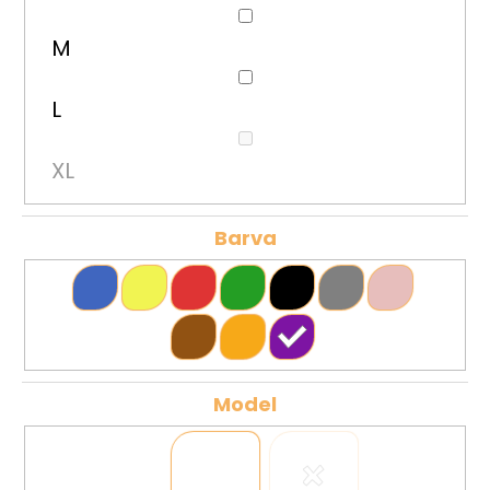
a
M
j
í
L
t
?
XL
Barva
HLEDAT
D
o
p
Model
o
r
u