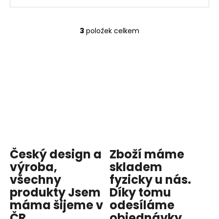
3
položek celkem
O
v
l
á
d
a
c
í
p
r
v
Český design a
Zboží máme
k
y
výroba,
skladem
v
všechny
fyzicky u nás
.
ý
produkty
Jsem
Díky tomu
p
máma
šijeme v
odesíláme
i
ČR.
objednávky
s