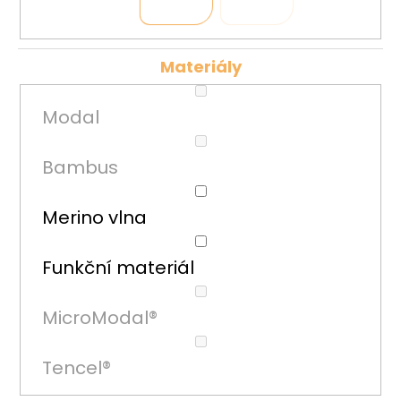
č
u
j
e
Materiály
m
e
Modal
Bambus
Merino vlna
Funkční materiál
MicroModal®
Tencel®