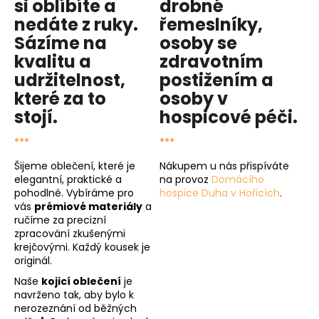
si oblíbíte a
drobné
nedáte z ruky.
řemeslníky,
Sázíme na
osoby se
kvalitu
a
zdravotním
udržitelnost
,
postižením a
které za to
osoby v
stojí.
hospicové péči
.
...
...
Šijeme oblečení, které je
Nákupem u nás přispíváte
elegantní, praktické a
na provoz
Domácího
pohodlné. Vybíráme pro
hospice Duha v Hořicích
.
vás
prémiové materiály
a
ručíme za precizní
zpracování zkušenými
krejčovými. Každý kousek je
originál.
Naše
kojicí oblečení
je
navrženo tak, aby bylo k
nerozeznání od běžných