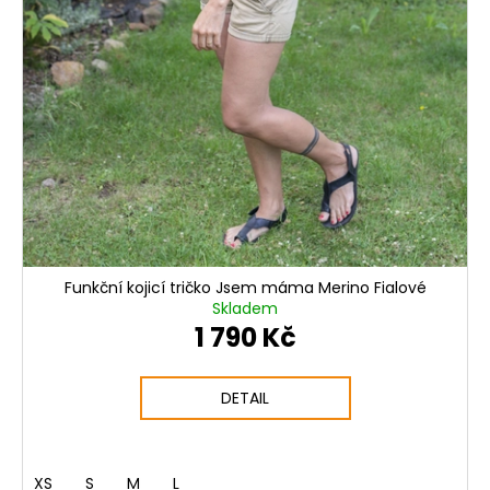
Funkční kojicí tričko Jsem máma Merino Fialové
Skladem
1 790 Kč
DETAIL
XS
S
M
L