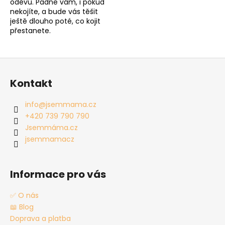
oděvů. Padne vám, i pokud
nekojíte, a bude vás těšit
ještě dlouho poté, co kojit
přestanete.
Z
á
Kontakt
p
a
info
@
jsemmama.cz
t
+420 739 790 790
í
Jsemmáma.cz
jsemmamacz
Informace pro vás
✅ O nás
📖 Blog
Doprava a platba