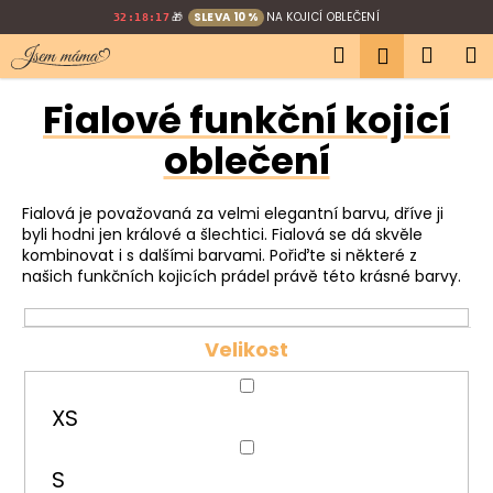
K
Přejít
🎁
SLEVA 10 %
NA KOJICÍ OBLEČENÍ
32:18:16
na
o
Hledat
Náku
M
obsah
Přihlášen
Zpět
Zpět
š
í
košík
Fialové funkční kojicí
C
k
o
oblečení
p
o
Fialová je považovaná za velmi elegantní barvu, dříve ji
t
byli hodni jen králové a šlechtici. Fialová se dá skvěle
kombinovat i s dalšími barvami. Pořiďte si některé z
ř
našich funkčních kojicích prádel právě této krásné barvy.
e
b
u
Velikost
j
e
XS
t
e
S
n