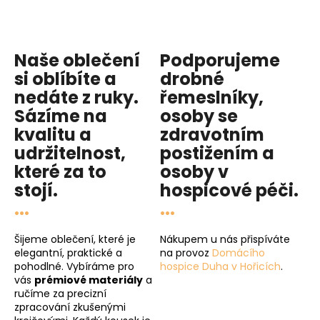
Naše oblečení
Podporujeme
si oblíbíte a
drobné
nedáte z ruky.
řemeslníky,
Sázíme na
osoby se
kvalitu
a
zdravotním
udržitelnost
,
postižením a
které za to
osoby v
stojí.
hospicové péči
.
...
...
Šijeme oblečení, které je
Nákupem u nás přispíváte
elegantní, praktické a
na provoz
Domácího
pohodlné. Vybíráme pro
hospice Duha v Hořicích
.
vás
prémiové materiály
a
ručíme za precizní
zpracování zkušenými