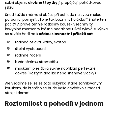
sukni objem,
drobné třpytky
jí propůjčují pohádkovou
jiskru.
Snad každá máma si občas při pohledu na svou malou
parádnici pomyslí: „To je tak boží mít holčičku!“ Znáte ten
pocit? A právě tenhle rozkošný kousek všechny ty
láskyplné momenty krásně podtrhne! Dívčí tylová sukýnka
se skvěle hodí na
každou slavnostní příležitost
:
rodinná oslava, křtiny, svatba
školní vystoupení
rodinné focení
k vánočnímu stromečku
maškarní ples (bílá sukně například perfektně
dokreslí kostým andílka nebo sněhové vločky)
Ale vsadíme se, že se tato sukýnka stane zamilovaným
kouskem, do kterého se bude vaše děvčátko s radostí
strojit i doma!
Roztomilost a pohodlí v jednom