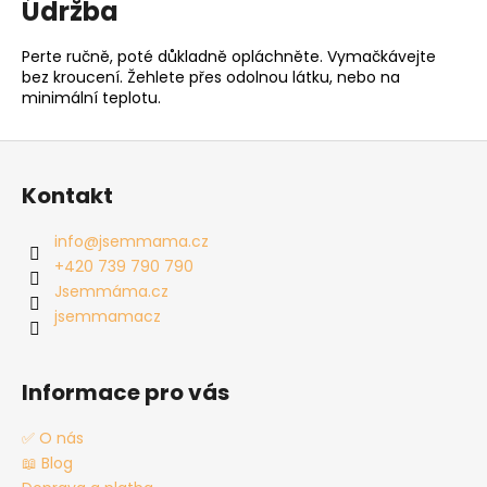
Údržba
Perte ručně, poté důkladně opláchněte. Vymačkávejte
bez kroucení. Žehlete přes odolnou látku, nebo na
minimální teplotu.
Z
á
Kontakt
p
a
info
@
jsemmama.cz
t
+420 739 790 790
í
Jsemmáma.cz
jsemmamacz
Informace pro vás
✅ O nás
📖 Blog