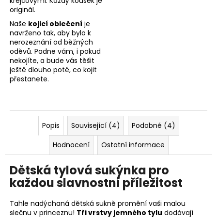
krejčovými. Každý kousek je
originál.
Naše
kojicí oblečení
je
navrženo tak, aby bylo k
nerozeznání od běžných
oděvů. Padne vám, i pokud
nekojíte, a bude vás těšit
ještě dlouho poté, co kojit
přestanete.
Popis
Související (4)
Podobné (4)
Hodnocení
Ostatní informace
Dětská tylová sukýnka pro
každou slavnostní příležitost
Tahle nadýchaná dětská sukně promění vaši malou
slečnu v princeznu!
Tři vrstvy jemného tylu
dodávají