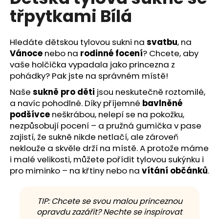
č
je
třpytkami Bílá
0,0
u
z
j
5
e
hvězdiček.
Hledáte dětskou tylovou sukni na
svatbu
, na
m
Vánoce
nebo na
rodinné focení
? Chcete, aby
e
vaše holčička vypadala jako princezna z
pohádky? Pak jste na správném místě!
Naše
sukně pro děti
jsou neskutečně roztomilé,
a navíc pohodlné. Díky příjemné
bavlněné
podšívce
neškrábou, nelepí se na pokožku,
nezpůsobují pocení – a pružná gumička v pase
zajistí, že sukně nikde netlačí, ale zároveň
neklouže a skvěle drží na místě. A protože máme
i malé velikosti, můžete pořídit tylovou sukýnku i
pro miminko – na křtiny nebo na
vítání občánků
.
TIP: Chcete se svou malou princeznou
opravdu zazářit? Nechte se inspirovat