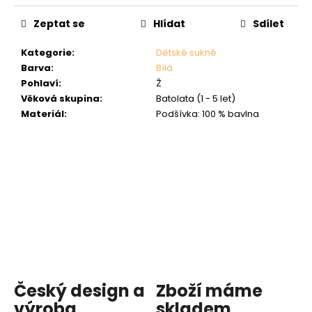
Zeptat se
Hlídat
Sdílet
Kategorie
:
Dětské sukně
Barva
:
Bílá
Pohlaví
:
Ž
Věková skupina
:
Batolata (1 - 5 let)
Materiál
:
Podšívka: 100 % bavlna
Český design a
Zboží máme
výroba,
skladem