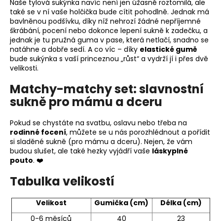
Naše tylová sukýnka navíc není jen úžasně roztomilá, ale
také se v ní vaše holčička bude cítit pohodlně. Jednak má
bavlněnou podšívku, díky níž nehrozí žádné nepříjemné
škrábání, pocení nebo dokonce lepení sukně k zadečku, a
jednak je tu pružná guma v pase, která netlačí, snadno se
natáhne a dobře sedí. A co víc – díky
elastické gumě
bude sukýnka s vaší princeznou „růst“ a vydrží jí i přes dvě
velikosti.
Matchy-matchy set: slavnostní
sukně pro mámu a dceru
Pokud se chystáte na svatbu, oslavu nebo třeba na
rodinné focení
, můžete se u nás porozhlédnout a pořídit
si sladěné sukně (pro mámu a dceru). Nejen, že vám
budou slušet, ale také hezky vyjádří vaše
láskyplné
pouto
. ❤️
Tabulka velikostí
Velikost
Gumička (cm)
Délka (cm)
0-6 měsíců
40
23