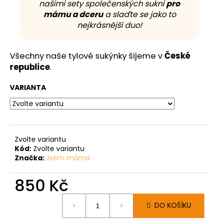
našimi sety společenských sukní
pro
mámu a dceru
a slaďte se jako to
nejkrásnější duo!
Všechny naše tylové sukýnky šijeme v
České
republice
.
VARIANTA
Zvolte variantu
Kód:
Zvolte variantu
Značka:
Jsem máma
850 Kč
Měrná
DO KOŠÍKU
cena: