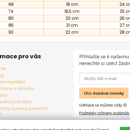
68
18 cm
24 
74
18,5 cm
25 c
80
20 cm
26 c
86
21 cm
27 c
92
22 cm
28 c
rmace pro vás
Přihlašte se
k našemu 
nenechte si utéct žádn
nás
og
ava a platba
amace a výměna
Chci dostávat novinky
akty
odní podmínky
Odhlásit se můžete vždy 😊
ínky ochrany osobních
Podmínky ochrany osobních
ů