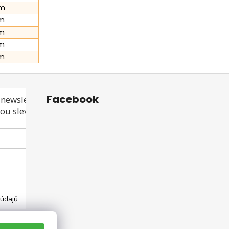
cm
m
m
m
m
Facebook
newsletteru a
ou slevu ani akci!
 údajů