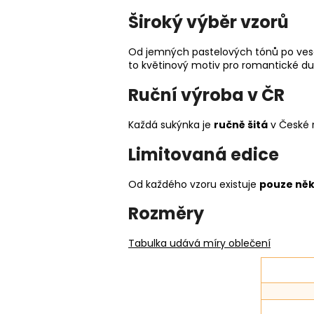
Široký výběr vzorů
Od jemných pastelových tónů po vesel
to květinový motiv pro romantické duš
Ruční výroba v ČR
Každá sukýnka je
ručně šitá
v České r
Limitovaná edice
Od každého vzoru existuje
pouze něk
Rozměry
Tabulka udává míry oblečení