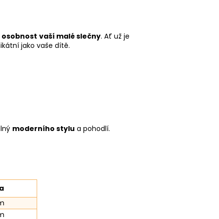
e
osobnost vaší malé slečny
. Ať už je
kátní jako vaše dítě.
plný
moderního stylu
a pohodlí.
a
m
m