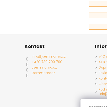
Z
á
Kontakt
Info
p
a
info
@
jsemmama.cz
✅ O 
t
+420 739 790 790
📖 Bl
í
Jsemmáma.cz
Dopr
jsemmamacz
Rekl
Kont
Obch
Podm
údaj