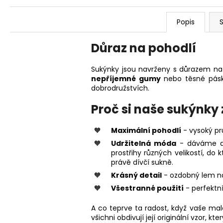
Popis
S
Důraz na pohodlí
Sukýnky jsou navrženy s důrazem na 
nepříjemné gumy
nebo těsné pásk
dobrodružstvích.
Proč si naše sukýnky
Maximální pohodlí
- vysoký pr
Udržitelná móda
- dáváme dru
prostřihy různých velikostí, do
právě dívčí sukně.
Krásný detail
- ozdobný lem na
Všestranné použití
- perfektní
A co teprve ta radost, když vaše mal
všichni obdivují její originální vzor, kt