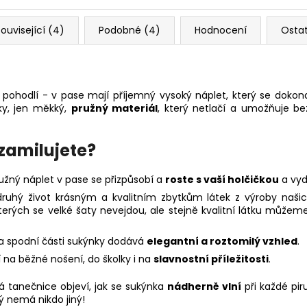
ouvisející (4)
Podobné (4)
Hodnocení
Osta
pohodlí - v pase mají příjemný vysoký náplet, který se dokon
y, jen měkký,
pružný materiál
, který netlačí a umožňuje b
 zamilujete?
užný náplet v pase se přizpůsobí a
roste s vaší holčičkou
a vyd
hý život krásným a kvalitním zbytkům látek z výroby našich
 kterých se velké šaty nevejdou, ale stejně kvalitní látku můžem
 spodní části sukýnky dodává
elegantní a roztomilý vzhled
.
 na běžné nošení, do školky i na
slavnostní příležitosti
.
á tanečnice objeví, jak se sukýnka
nádherně vlní
při každé pir
erý nemá nikdo jiný!