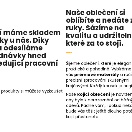
Naše oblečení si
oblíbíte a nedáte 
ruky. Sázíme na
í máme skladem
kvalitu
a
udržitel
cky u nás
. Díky
které za to stojí.
 odesíláme
...
dnávky hned
edující pracovní
Šijeme oblečení, které je elegant
praktické a pohodlné. Vybíráme
vás
prémiové materiály
a ruč
precizní zpracování zkušenými
krejčovými. Každý kousek je origi
 produkty si můžete vyzkoušet
Naše
kojicí oblečení
je navržen
.
aby bylo k nerozeznání od běžn
oděvů. Padne vám, i pokud nekoj
bude vás těšit ještě dlouho poté
kojit přestanete.