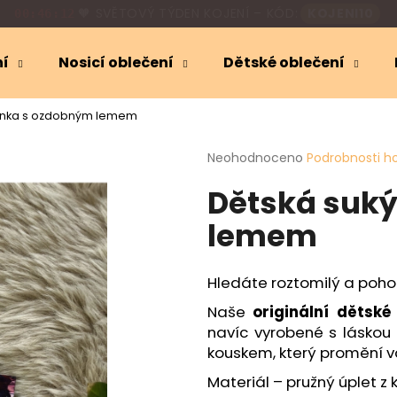
🎁
SLEVA 10 %
NA KOJICÍ OBLEČENÍ
00:46:11
ní
Nosicí oblečení
Dětské oblečení
Co potřebujete najít?
ýnka s ozdobným lemem
Průměrné
Neohodnoceno
Podrobnosti h
HLEDAT
hodnocení
Dětská suk
produktu
je
lemem
0,0
Doporučujeme
z
5
hvězdiček.
Hledáte roztomilý a poho
Naše
originální dětské
navíc vyrobené s láskou
kouskem, který promění va
Materiál – pružný úplet z 