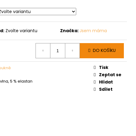
d:
Zvolte variantu
Značka:
Jsem máma
DO KOŠÍKU
Tisk
sukně
Zeptat se
vlna, 5 % elastan
Hlídat
Sdílet