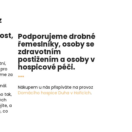
z
nost
,
Podporujeme drobné
řemeslníky, osoby se
zdravotním
postižením a osoby v
ní,
hospicové péči
.
 pro
...
íme za
nál.
Nákupem u nás přispíváte na provoz
Domácího hospice Duha v Hořicích
.
o tak,
ých
íte, a
, co