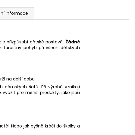
tní informace
ale přizpůsobí dětské postavě.
Žádné
ezstarostný pohyb při všech dětských
rží na delší dobu.
 dámských šatů. Při výrobě vznikají
e využít pro menší produkty, jako jsou
uetě! Nebo jak pyšně kráčí do školky a