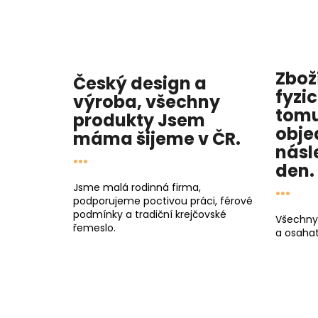
Zbož
Český design a
fyzi
výroba, všechny
tomu
produkty
Jsem
obje
máma
šijeme v ČR.
násl
...
den
.
...
Jsme malá rodinná firma,
podporujeme poctivou práci, férové
podmínky a tradiční krejčovské
Všechny
řemeslo.
a osahat