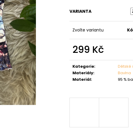
VARIANTA
Zvolte variantu
Kó
299 Kč
Měrná
cena:
Kategorie
:
Dětské 
Materiály
:
Bavlna
Materiál
:
95 % ba