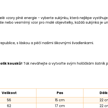
é vzory plné energie - vyberte sukýnku, která nejlépe vystihuj
e nebo vesmírný vzor pro malé objevitelky, každá sukýnka je uni
epublice, s láskou a péčí našimi šikovnými švadlenkami.
olik kousků!
Tak neváhejte a vytvořte svým holčičkám šatník 
Velikost
Pas
Délk
56
15 cm
22 c
62
17 cm
22 c