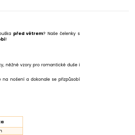
 ouška
před větrem
? Naše čelenky s
obí
!
ky, něžné vzory pro romantické duše i
 na nošení a dokonale se přizpůsobí
ka
m