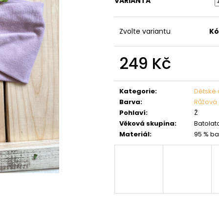
VARIANTA
Zvolte variantu
Kó
249 Kč
Měrná
cena:
Kategorie
:
Dětské 
Barva
:
Růžová
Pohlaví
:
Ž
Věková skupina
:
Batolata
Materiál
:
95 % ba