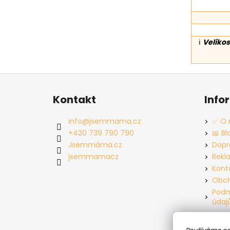
ℹ️
Velikos
Z
á
Kontakt
Info
p
a
info
@
jsemmama.cz
✅ O 
t
+420 739 790 790
📖 Bl
í
Jsemmáma.cz
Dopr
jsemmamacz
Rekl
Kont
Obch
Podm
údaj