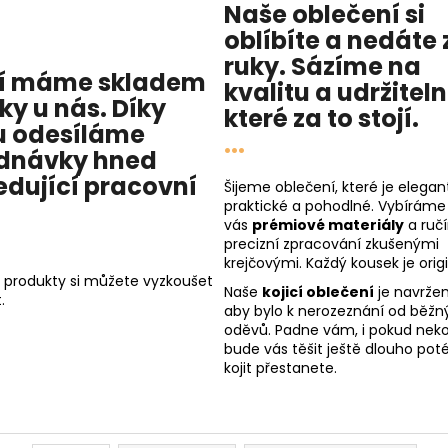
Naše oblečení si
oblíbíte a nedáte 
ruky. Sázíme na
í máme skladem
kvalitu
a
udržitel
cky u nás
. Díky
které za to stojí.
 odesíláme
...
dnávky hned
edující pracovní
Šijeme oblečení, které je elegant
praktické a pohodlné. Vybíráme
vás
prémiové materiály
a ruč
precizní zpracování zkušenými
krejčovými. Každý kousek je origi
 produkty si můžete vyzkoušet
Naše
kojicí oblečení
je navržen
.
aby bylo k nerozeznání od běžn
oděvů. Padne vám, i pokud nekoj
bude vás těšit ještě dlouho poté
kojit přestanete.