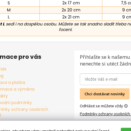
S
2x 17 cm
7,5 
M
2x 20 cm
9 c
L
2x 21 cm
9 c
t L
sedí i na dospělou osobu. Můžete se tak snadno sladit třeba n
focení.
rmace pro vás
Přihlašte se
k našemu 
nenechte si utéct žádn
nás
og
ava a platba
amace a výměna
Chci dostávat novinky
akty
odní podmínky
Odhlásit se můžete vždy 😊
ínky ochrany osobních
Podmínky ochrany osobních
ů