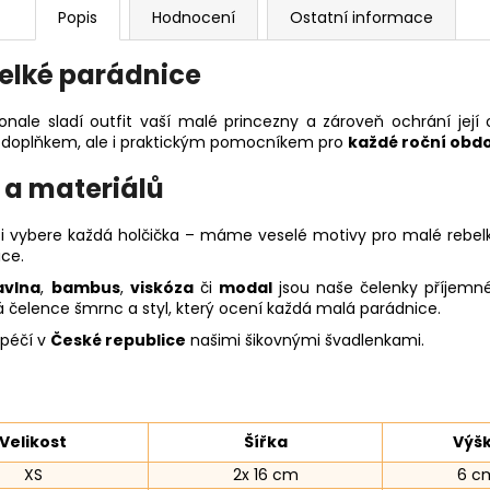
Popis
Hodnocení
Ostatní informace
velké parádnice
onale sladí outfit vaší malé princezny a zároveň ochrání její
 doplňkem, ale i praktickým pomocníkem pro
každé roční obd
 a materiálů
si vybere každá holčička – máme veselé motivy pro malé rebel
ce.
avlna
,
bambus
,
viskóza
či
modal
jsou naše čelenky příjemné
á čelence šmrnc a styl, který ocení každá malá parádnice.
 péčí v
České republice
našimi šikovnými švadlenkami.
Velikost
Šířka
Výš
XS
2x 16 cm
6 c