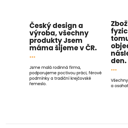
Zbož
Český design a
fyzi
výroba, všechny
tomu
produkty
Jsem
obje
máma
šijeme v ČR.
násl
...
den
.
...
Jsme malá rodinná firma,
podporujeme poctivou práci, férové
podmínky a tradiční krejčovské
Všechny
řemeslo.
a osahat