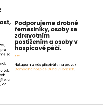
z
nost
,
Podporujeme drobné
řemeslníky, osoby se
zdravotním
postižením a osoby v
ní,
hospicové péči
.
 pro
...
íme za
nál.
Nákupem u nás přispíváte na provoz
Domácího hospice Duha v Hořicích
.
o tak,
ých
íte, a
, co