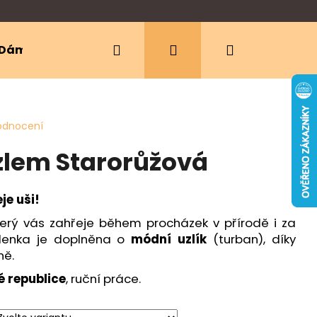
Hledat
Přihlášení
Nákupní
Dámské oblečení
Ergonomická nosítka
košík
odnocení
zlem Starorůžová
je uši!
terý vás zahřeje během procházek v přírodě i za
elenka je doplněna o
módní uzlík
(turban), díky
ně.
é republice
, ruční práce.