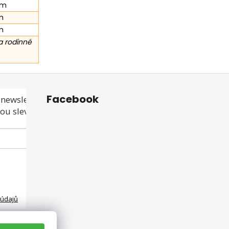
cm
m
m
a rodinné
Facebook
newsletteru a
ou slevu ani akci!
 údajů