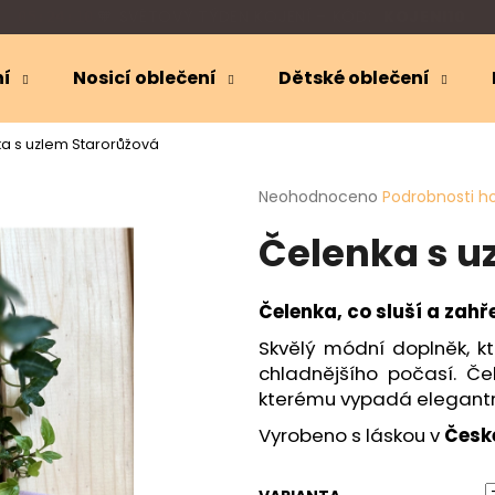
🎁
SLEVA 10 %
NA KOJICÍ OBLEČENÍ
05:24:09
ní
Nosicí oblečení
Dětské oblečení
Co potřebujete najít?
a s uzlem Starorůžová
Průměrné
Neohodnoceno
Podrobnosti h
HLEDAT
hodnocení
Čelenka s u
produktu
je
0,0
Doporučujeme
z
Čelenka, co sluší a zahře
5
hvězdiček.
Skvělý módní doplněk, k
chladnějšího počasí. Č
kterému vypadá elegant
Vyrobeno s láskou v
Česk