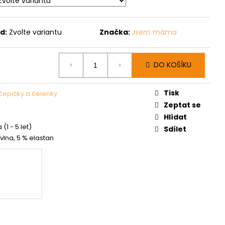
d:
Zvolte variantu
Značka:
Jsem máma
DO KOŠÍKU
Tisk
čepičky a čelenky
Zeptat se
Hlídat
 (1 - 5 let)
Sdílet
vlna, 5 % elastan