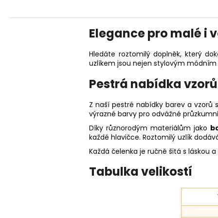
Elegance pro malé i 
Hledáte roztomilý doplněk, který dok
uzlíkem jsou nejen stylovým módním
Pestrá nabídka vzorů
Z naší pestré nabídky barev a vzorů 
výrazné barvy pro odvážné průzkumni
Díky různorodým materiálům jako
b
každé hlavičce. Roztomilý uzlík dodáv
Každá čelenka je ručně šitá s láskou a
Tabulka velikostí