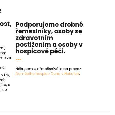
z
nost
,
Podporujeme drobné
řemeslníky, osoby se
zdravotním
postižením a osoby v
ní,
hospicové péči
.
 pro
...
íme za
nál.
Nákupem u nás přispíváte na provoz
Domácího hospice Duha v Hořicích
.
o tak,
ých
íte, a
, co