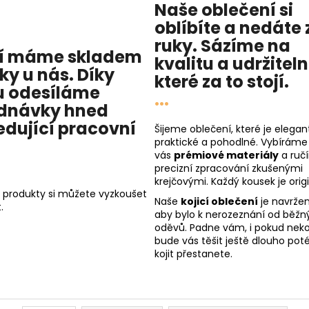
Naše oblečení si
oblíbíte a nedáte 
ruky. Sázíme na
í máme skladem
kvalitu
a
udržitel
cky u nás
. Díky
které za to stojí.
 odesíláme
...
dnávky hned
edující pracovní
Šijeme oblečení, které je elegant
praktické a pohodlné. Vybíráme
vás
prémiové materiály
a ruč
precizní zpracování zkušenými
krejčovými. Každý kousek je origi
 produkty si můžete vyzkoušet
Naše
kojicí oblečení
je navržen
.
aby bylo k nerozeznání od běžn
oděvů. Padne vám, i pokud nekoj
bude vás těšit ještě dlouho poté
kojit přestanete.