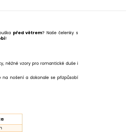
 ouška
před větrem
? Naše čelenky s
obí
!
ky, něžné vzory pro romantické duše i
 na nošení a dokonale se přizpůsobí
ka
m