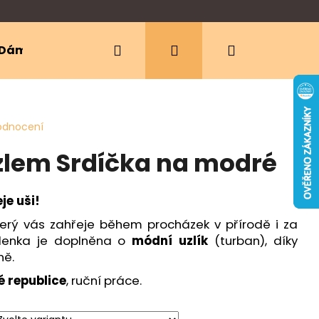
Hledat
Přihlášení
Nákupní
Dámské oblečení
Ergonomická nosítka
košík
odnocení
zlem Srdíčka na modré
je uši!
terý vás zahřeje během procházek v přírodě i za
elenka je doplněna o
módní uzlík
(turban), díky
ně.
é republice
, ruční práce.