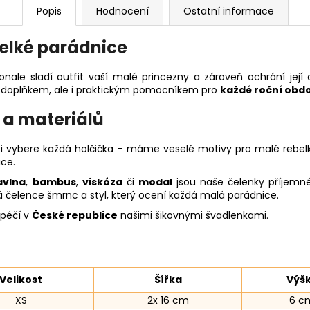
Popis
Hodnocení
Ostatní informace
velké parádnice
onale sladí outfit vaší malé princezny a zároveň ochrání její
 doplňkem, ale i praktickým pomocníkem pro
každé roční obd
 a materiálů
si vybere každá holčička – máme veselé motivy pro malé rebel
ce.
avlna
,
bambus
,
viskóza
či
modal
jsou naše čelenky příjemné
á čelence šmrnc a styl, který ocení každá malá parádnice.
 péčí v
České republice
našimi šikovnými švadlenkami.
Velikost
Šířka
Výš
XS
2x 16 cm
6 c