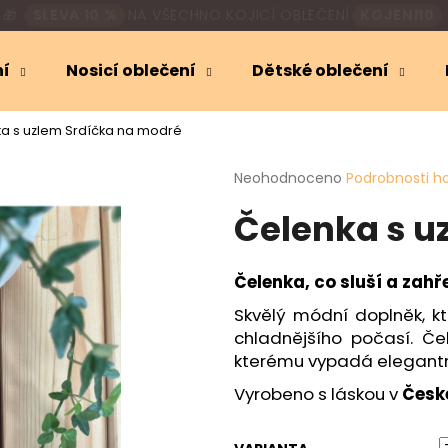
🎁
SLEVA 10 %
NA VŠECHNO KOJICÍ OBLEČENÍ
KOJENI10
ní
Nosicí oblečení
Dětské oblečení
Co potřebujete najít?
a s uzlem Srdíčka na modré
Průměrné
Neohodnoceno
Podrobnosti h
HLEDAT
hodnocení
Čelenka s u
produktu
je
0,0
Doporučujeme
z
Čelenka, co sluší a zahře
5
hvězdiček.
Skvělý módní doplněk, k
chladnějšího počasí. Č
kterému vypadá elegant
Vyrobeno s láskou v
Česk