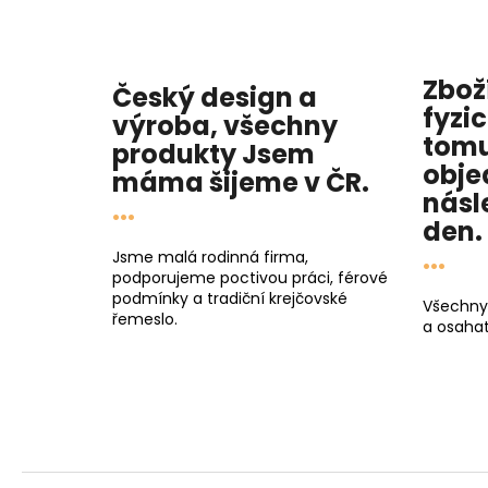
Zbož
Český design a
fyzi
výroba, všechny
tomu
produkty
Jsem
obje
máma
šijeme v ČR.
násl
...
den
.
...
Jsme malá rodinná firma,
podporujeme poctivou práci, férové
podmínky a tradiční krejčovské
Všechny
řemeslo.
a osahat