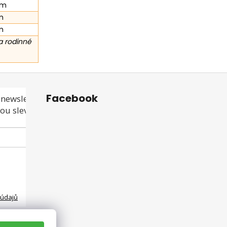
cm
m
m
a rodinné
Facebook
newsletteru a
ou slevu ani akci!
 údajů