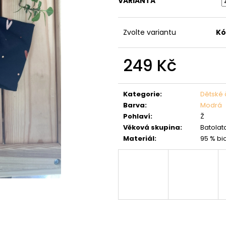
VARIANTA
Zvolte variantu
Kó
249 Kč
Měrná
cena:
Kategorie
:
Dětské 
Barva
:
Modrá
Pohlaví
:
Ž
Věková skupina
:
Batolata
Materiál
:
95 % bi