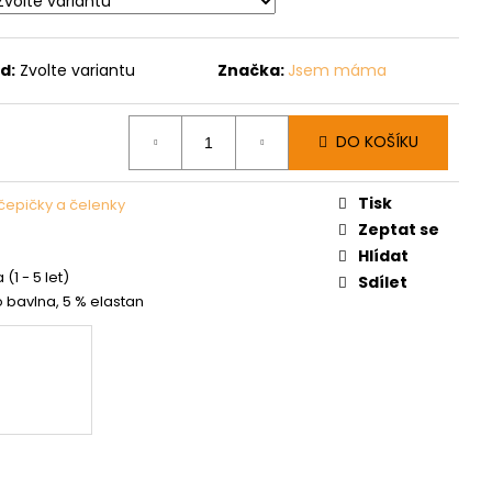
d:
Zvolte variantu
Značka:
Jsem máma
DO KOŠÍKU
Tisk
čepičky a čelenky
Zeptat se
Hlídat
 (1 - 5 let)
Sdílet
o bavlna, 5 % elastan