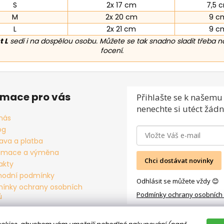
S
2x 17 cm
7,5 
M
2x 20 cm
9 c
L
2x 21 cm
9 c
t L
sedí i na dospělou osobu. Můžete se tak snadno sladit třeba n
focení.
rmace pro vás
Přihlašte se
k našemu 
nenechte si utéct žádn
nás
og
ava a platba
amace a výměna
Chci dostávat novinky
akty
odní podmínky
Odhlásit se můžete vždy 😊
ínky ochrany osobních
Podmínky ochrany osobních
ů