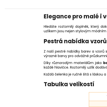
Elegance pro malé i 
Hledáte roztomilý doplněk, který dok
uzlíkem jsou nejen stylovým módním
Pestrá nabídka vzorů
Z naší pestré nabídky barev a vzorů 
výrazné barvy pro odvážné průzkumni
Díky různorodým materiálům jako
b
každé hlavičce. Roztomilý uzlík dodáv
Každá čelenka je ručně šitá s láskou a
Tabulka velikostí