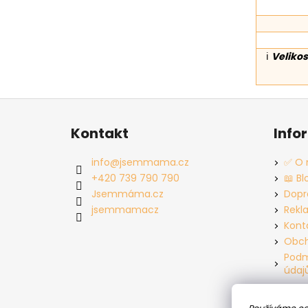
ℹ️
Velikos
Z
á
Kontakt
Info
p
a
info
@
jsemmama.cz
✅ O 
t
+420 739 790 790
📖 Bl
í
Jsemmáma.cz
Dopr
jsemmamacz
Rekl
Kont
Obch
Podm
údaj