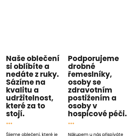
Naše oblečení
Podporujeme
si oblíbíte a
drobné
nedáte z ruky.
řemeslníky,
Sázíme na
osoby se
kvalitu
a
zdravotním
udržitelnost
,
postižením a
které za to
osoby v
stojí.
hospicové péči
.
...
...
Šijeme oblečení, které je
Nákupem u nás přispíváte