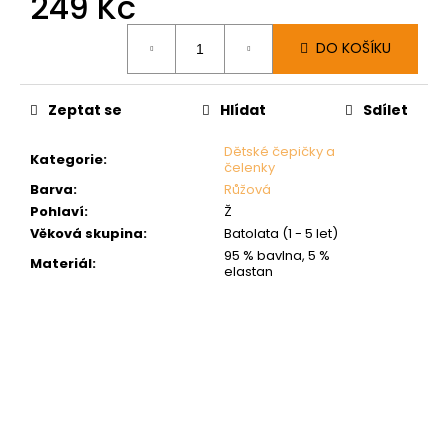
249 Kč
Měrná
DO KOŠÍKU
cena:
Zeptat se
Hlídat
Sdílet
Dětské čepičky a
Kategorie
:
čelenky
Barva
:
Růžová
Pohlaví
:
Ž
Věková skupina
:
Batolata (1 - 5 let)
95 % bavlna, 5 %
Materiál
:
elastan