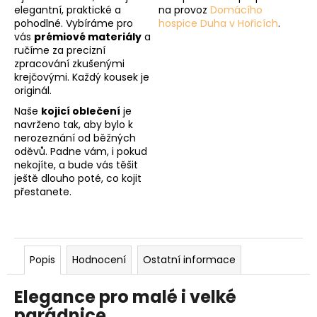
elegantní, praktické a
na provoz
Domácího
pohodlné. Vybíráme pro
hospice Duha v Hořicích
.
vás
prémiové materiály
a
ručíme za precizní
zpracování zkušenými
krejčovými. Každý kousek je
originál.
Naše
kojicí oblečení
je
navrženo tak, aby bylo k
nerozeznání od běžných
oděvů. Padne vám, i pokud
nekojíte, a bude vás těšit
ještě dlouho poté, co kojit
přestanete.
Popis
Hodnocení
Ostatní informace
Elegance pro malé i velké
parádnice